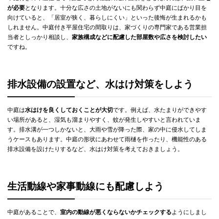
が必要
となります。十分な広さの土地がないにも関わらず中庭にばかり目を
向けていると、「居室が狭く、暮らしにくい」といった後悔が生まれるかも
しれません。中庭付き平屋住宅の間取りは、家づくりの専門家である営業担
当者としっかり相談し、
家族構成などに配慮した部屋数や広さを検討したい
ですね。
排水設備の設置など、水はけ対策をしよう
中庭は
水はけを良くしておくことが大切
です。例えば、水たまりができやす
い場所があると、湿気も溜まりやすく、蚊が発生しやすいと言われていま
す。排水溝が一つしかないと、大雨や雪が降った際、家の中に侵水してしま
うケースもあります。中庭の形状にあわせて雨樋を作ったり、機能性のある
排水設備を設けたりするなど、水はけ対策を考えておきましょう。
生活動線や家事動線にも配慮しよう
中庭があることで、
室内の動線が悪くならないかチェックする
ようにしまし