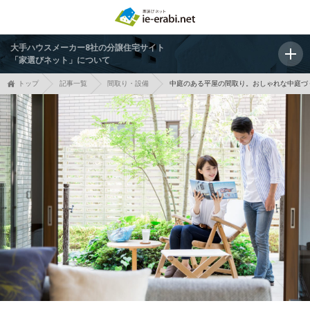
大手ハウスメーカー8社の分譲住宅サイト
「家選びネット」について
トップ
記事一覧
間取り・設備
中庭のある平屋の間取り。おしゃれな中庭づ