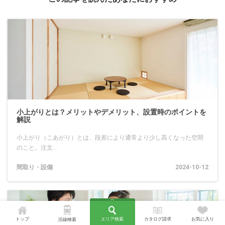
小上がりとは？メリットやデメリット、設置時のポイントを
解説
小上がり（こあがり）とは、段差により通常より少し高くなった空間
のこと。注文...
間取り・設備
2024-10-12
トップ
エリア検索
カタログ請求
お気に入り
沿線検索