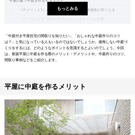
平屋の家で中庭を作るデメリット
もっとみる
《デメリット1》外壁が多い分、建物の本体価格が高くなる
《デメリット2》日頃の手入れやメンテナンスが必要
中庭のある平屋住宅の形は3パターン
「中庭付き平屋住宅の間取りを知りたい」「おしゃれな中庭作りのコツ
コの字型
は？」と気になっている人もいるのではないでしょうか。後悔しない中庭づ
くりをするには、どのようなポイントを意識するとよいのでしょう。今回
ロの字型
は、新築平屋に中庭を作る際のメリット・デメリットや、中庭作りのコツ、
L字型
間取り事例などをご紹介します。
【30坪・40坪】中庭付き平屋住宅の間取り事例
全居室から中庭を鑑賞でき開放感を感じられる間取り
平屋に中庭を作るメリット
出入りしやすい中庭のある間取り
中庭とインナーガレージのある間取り
後悔しない！平屋に中庭をつくるときのポイント
必要な土地の広さがあるか確認。居室の広さや数も検討しよう
排水設備の設置など、水はけ対策をしよう