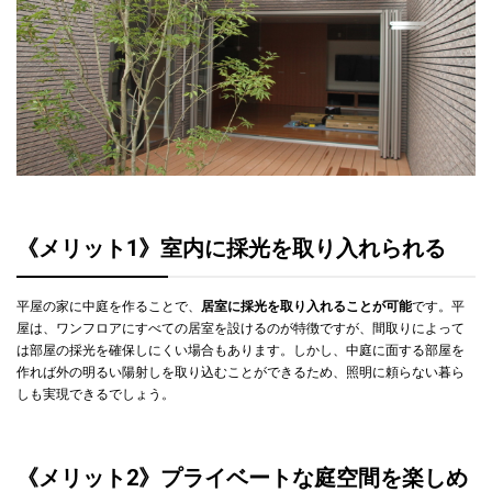
生活動線や家事動線にも配慮しよう
ハウスメーカーで建てる中庭つきの平屋住宅
間取りに配慮し、中庭のある平屋を建てよう
《メリット1》室内に採光を取り入れられる
平屋の家に中庭を作ることで、
居室に採光を取り入れることが可能
です。平
屋は、ワンフロアにすべての居室を設けるのが特徴ですが、間取りによって
は部屋の採光を確保しにくい場合もあります。しかし、中庭に面する部屋を
作れば外の明るい陽射しを取り込むことができるため、照明に頼らない暮ら
しも実現できるでしょう。
《メリット2》プライベートな庭空間を楽しめ