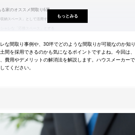
のある家のオススメ間取り6選
もっとみる
「収納スペース」として活用する
オシャレな「応接スペース」とする
「ユーティリティスペース（家事室）」とする
レな間取り事例や、30坪でどのような間取りが可能なのか知
「楽しめる趣味空間」とする
土間を採用できるのかも気になるポイントですよね。今回は、
開放感のある「テラス」をつなげる
、費用やデメリットの解消法を解説します。ハウスメーカーで
のよい「通り土間」を設ける
してください。
りのポイント
間の広さ」を検討する
？
動線」を取り入れる
消！設計・間取り検討時の注意点
対策を検討
湿気対策も重要