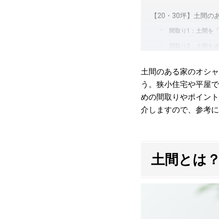
【20・30坪】土間
間取り1：土間を
間取り2：土間を
間取り3：土間を
土間のある家のオシャ
間取り4：土間を
う。狭小住宅や平屋で
間取り5：土間に
めの間取りやポイント
間取り6：利便性
介しますので、参考に
土間空間を活かす間取
用途に合わせ「土
土間とは
使い勝手のよい「
土間のデメリットを解
冬場は寒い！断熱
温度差が出やすく