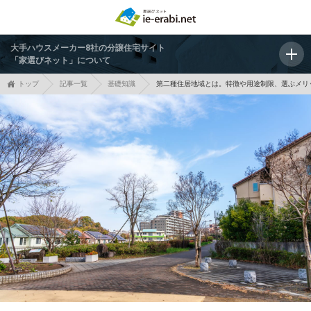
大手ハウスメーカー8社の分譲住宅サイト
「家選びネット」について
トップ
記事一覧
基礎知識
第二種住居地域とは。特徴や用途制限、選ぶメリ