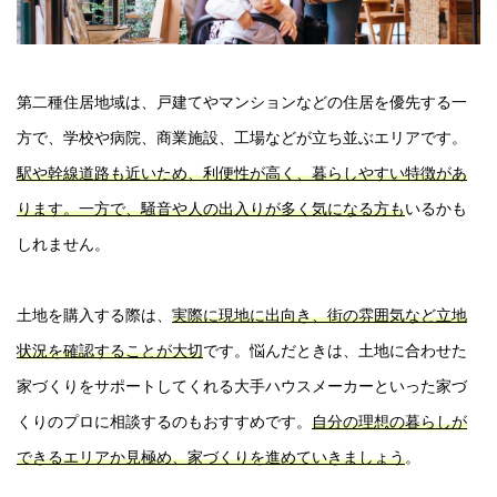
第二種住居地域は、戸建てやマンションなどの住居を優先する一
方で、学校や病院、商業施設、工場などが立ち並ぶエリアです。
駅や幹線道路も近いため、利便性が高く、暮らしやすい特徴があ
ります。一方で、騒音や人の出入りが多く気になる方も
いるかも
しれません。
土地を購入する際は、
実際に現地に出向き、街の雰囲気など立地
状況を確認することが大切
です。悩んだときは、土地に合わせた
家づくりをサポートしてくれる大手ハウスメーカーといった家づ
くりのプロに相談するのもおすすめです。
自分の理想の暮らしが
できるエリアか見極め、家づくりを進めていきましょう
。