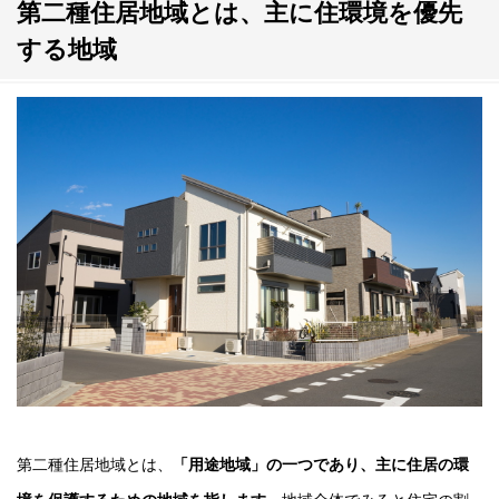
第二種住居地域とは、主に住環境を優先
防火地域・準防火地域の確認
する地域
近隣が空き地の場合は設計に工夫が必要
第二種住居地域の特徴を理解して希望のエリアか見極めよう
第二種住居地域とは、
「用途地域」の一つであり、主に住居の環