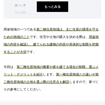
建ぺい率
もっとみる
高さ制限
第二種住居地域のメリット
第二種住居地域のデメリット
用途地域の一つである
第二種住居地域は、主に住居の環境を守る
防火地域・準防火地域の確認
ための地域のこと
です。住宅や土地の購入を決める際は、
用途地
近隣が空き地の場合は設計に工夫が必要
域の内容を確認し、建てられる建物の内容や具体的な制限を把握
第二種住居地域と他の用途地域の違い
することが大切
です。
第二種住居地域に家を建てる場合の制限
今回は、
第二種住居地域の概要や家を建てる場合の制限、選ぶメ
容積率
リット・デメリットを紹介
します。
第一種住居地域との違いや第
第二種住居地域を選ぶメリット・デメリット
二種住居地域の土地を選ぶ際の注意点も解説
しますので、家づく
第二種住居地域のメリット
りの参考にしてください。
第二種住居地域のデメリット
第二種住居地域の土地を選ぶ際の注意点