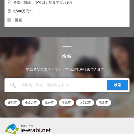
名鉄小牧線「小牧口」駅まで徒歩9分
2,580
万円〜
1区画
検索
地域名などのキーワードで分譲地を検索できます。
検索
藤沢市
小金井市
坂戸市
千葉市
つくば市
岩倉市