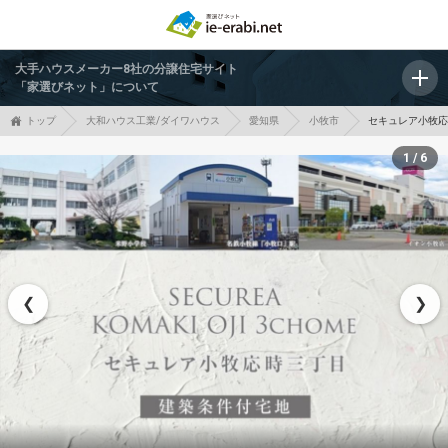
大手ハウスメーカー8社の分譲住宅サイト
「家選びネット」について
トップ
大和ハウス工業/ダイワハウス
愛知県
小牧市
セキュレア小牧応
1 / 6
❮
❯