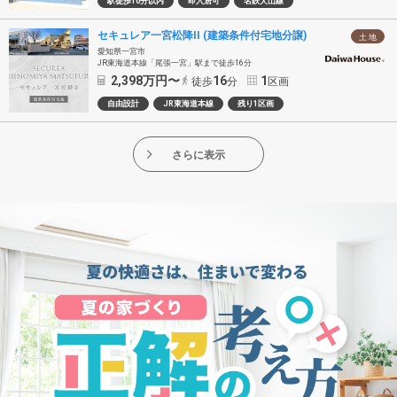
駅徒歩10分以内
即入居可
名鉄犬山線
セキュレア一宮松降II (建築条件付宅地分譲)
土 地
愛知県一宮市
JR東海道本線「尾張一宮」駅まで徒歩16分
2,398
万円〜
16
1
徒歩
分
区画
自由設計
JR東海道本線
残り1区画
さらに表示