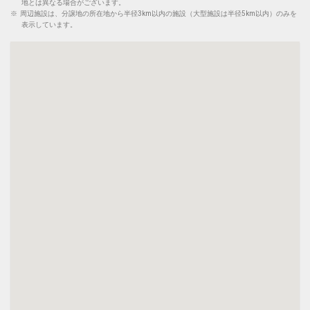
地とは異なる場合がございます。
※
周辺施設は、分譲地の所在地から半径3km以内の施設（大型施設は半径5km以内）のみを
表示しています。