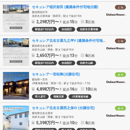
セキュレア稲沢前田 (建築条件付宅地分譲)
土 地
愛知県稲沢市
名鉄名古屋本線「国府宮」駅まで徒歩15分
2,298
万円〜
15
3
徒歩
分
区画
駅徒歩15分以内
自由設計
名鉄名古屋本線
セキュレア北名古屋九之坪V (建築条件付宅地分譲)
土 地
愛知県北名古屋市
名鉄犬山線「西春」駅まで徒歩13分
2,650
万円〜
13
6
徒歩
分
区画
駅徒歩15分以内
自由設計
名鉄犬山線
セキュレア一宮松降(分譲住宅)
建 売
愛知県一宮市
JR東海道本線「尾張一宮」駅まで徒歩16分～17分
4,898
万円〜
16
10
徒歩
分
区画
即入居可
情報充実
JR東海道本線
セキュレア北名古屋西之保III (分譲住宅)
建 売
愛知県北名古屋市
名鉄犬山線「西春」駅まで徒歩10分
5,398
万円〜
10
6
徒歩
分
区画