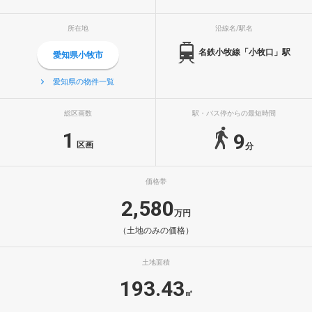
所在地
沿線名/駅名
名鉄小牧線「小牧口」駅
愛知県小牧市
愛知県の物件一覧
総区画数
駅・バス停からの最短時間
1
9
区画
分
価格帯
2,580
万円
（土地のみの価格）
土地面積
193.43
㎡