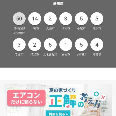
愛知県
50
14
2
3
5
5
尾張西部
一宮市
犬山市
江南市
小牧市
稲沢市
の全物件
3
2
6
1
5
4
岩倉市
清須市
北名古屋市
あま市
丹羽郡
海部郡