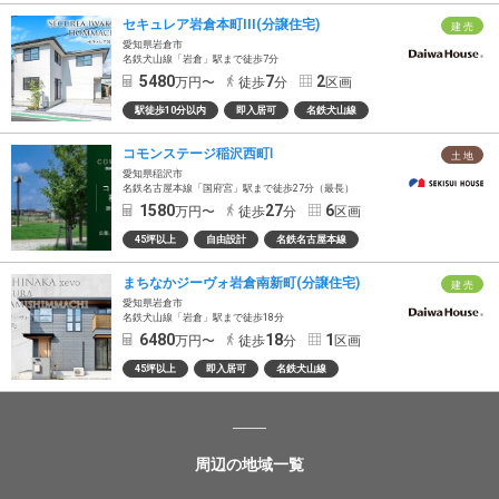
セキュレア岩倉本町III(分譲住宅)
建 売
愛知県岩倉市
名鉄犬山線「岩倉」駅まで徒歩7分
5480
7
2
万円〜
徒歩
分
区画
駅徒歩10分以内
即入居可
名鉄犬山線
コモンステージ稲沢西町Ⅰ
土 地
愛知県稲沢市
名鉄名古屋本線「国府宮」駅まで徒歩27分（最長）
1580
27
6
万円〜
徒歩
分
区画
45坪以上
自由設計
名鉄名古屋本線
まちなかジーヴォ岩倉南新町(分譲住宅)
建 売
愛知県岩倉市
名鉄犬山線「岩倉」駅まで徒歩18分
6480
18
1
万円〜
徒歩
分
区画
45坪以上
即入居可
名鉄犬山線
周辺の地域一覧