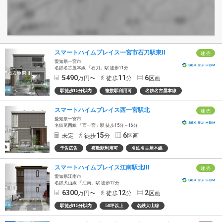
スマートハイムプレイス一宮市石刀駅東II
建 売
愛知県一宮市
名鉄名古屋本線 「石刀」駅 徒歩11分
5490
11
6
万円〜
徒歩
分
区画
駅徒歩15分以内
複数駅利用可
名鉄名古屋本線
スマートハイムプレイス西一宮駅北
建 売
愛知県一宮市
名鉄尾西線 「西一宮」駅 徒歩15分～16分
15
6
未定
徒歩
分
区画
予告広告
複数駅利用可
名鉄名古屋本線
スマートハイムプレイス江南駅北III
建 売
愛知県江南市
名鉄犬山線 「江南」駅 徒歩12分
6300
12
2
万円〜
徒歩
分
区画
駅徒歩15分以内
50坪以上
名鉄犬山線