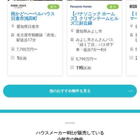
建 売
建 売
街かどヘーベルハウス
【パナソニック ホーム
【ミ
日進市浅田町
ズ】クリザンテームヒル
マー
ズ三好丘緑
愛知県日進市
愛
愛知県みよし市
名古屋市鶴舞線「赤池」
愛
みよし市さんさんバス
駅徒歩17分
徒
「緑１丁目」バス停下
7,700万円〜
5
車・徒歩7分〜8分
1
2
区画
5,790万円〜
195
区画
他のおすすめ物件を見る
ハウスメーカー8社が販売している
小牧市の物件