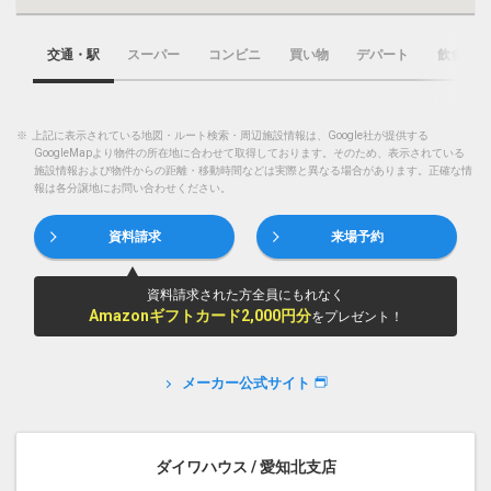
交通・駅
スーパー
コンビニ
買い物
デパート
飲食店
※
上記に表示されている地図・ルート検索・周辺施設情報は、Google社が提供する
GoogleMapより物件の所在地に合わせて取得しております。そのため、表示されている
施設情報および物件からの距離・移動時間などは実際と異なる場合があります。正確な情
報は各分譲地にお問い合わせください。
資料請求
来場予約
資料請求された方全員にもれなく
Amazonギフトカード2,000円分
をプレゼント！
メーカー公式サイト
ダイワハウス / 愛知北支店