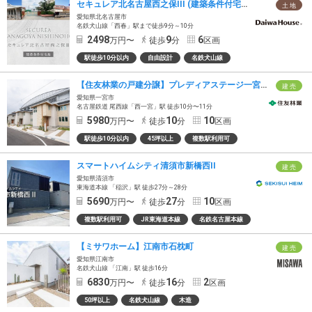
セキュレア北名古屋西之保III (建築条件付宅地分譲)
土 地
愛知県北名古屋市
名鉄犬山線「西春」駅まで徒歩9分～10分
2498
9
6
万円〜
徒歩
分
区画
駅徒歩10分以内
自由設計
名鉄犬山線
【住友林業の戸建分譲】プレディアステージ一宮/全10邸/一宮駅自転車約6分
建 売
愛知県一宮市
名古屋鉄道 尾西線「西一宮」駅 徒歩10分〜11分
5980
10
10
万円〜
徒歩
分
区画
駅徒歩10分以内
45坪以上
複数駅利用可
スマートハイムシティ清須市新橋西II
建 売
愛知県清須市
東海道本線 「稲沢」駅 徒歩27分～28分
5690
27
10
万円〜
徒歩
分
区画
複数駅利用可
JR東海道本線
名鉄名古屋本線
【ミサワホーム】江南市石枕町
建 売
愛知県江南市
名鉄犬山線 「江南」駅 徒歩16分
6830
16
2
万円〜
徒歩
分
区画
50坪以上
名鉄犬山線
木造