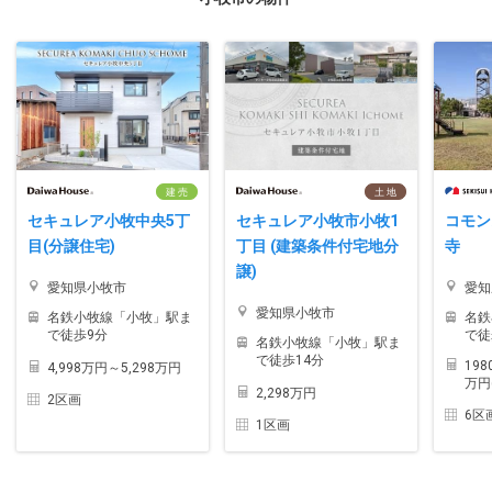
建 売
土 地
セキュレア小牧中央5丁
セキュレア小牧市小牧1
コモン
目(分譲住宅)
丁目 (建築条件付宅地分
寺
譲)
愛知県小牧市
愛知
愛知県小牧市
名鉄小牧線「小牧」駅ま
名鉄
で徒歩9分
で徒
名鉄小牧線「小牧」駅ま
で徒歩14分
198
4,998万円～5,298万円
万円
2,298万円
2区画
6区
1区画