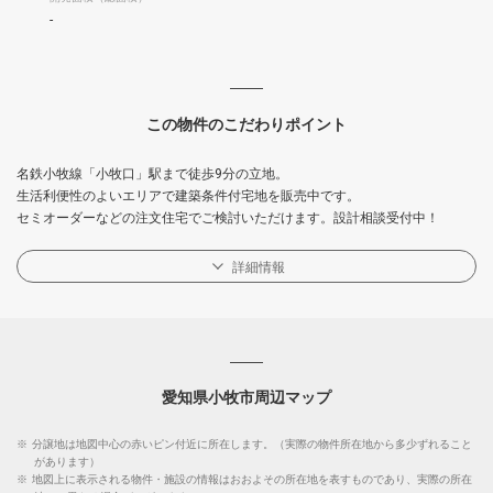
-
この物件のこだわりポイント
名鉄小牧線「小牧口」駅まで徒歩9分の立地。
生活利便性のよいエリアで建築条件付宅地を販売中です。
セミオーダーなどの注文住宅でご検討いただけます。設計相談受付中！
詳細情報
愛知県小牧市周辺マップ
※
分譲地は地図中心の赤いピン付近に所在します。（実際の物件所在地から多少ずれること
があります）
※
地図上に表示される物件・施設の情報はおおよその所在地を表すものであり、実際の所在