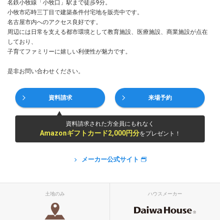
名鉄小牧線「小牧口」駅まで徒歩9分。
小牧市応時三丁目で建築条件付宅地を販売中です。
名古屋市内へのアクセス良好です。
周辺には日常を支える都市環境として教育施設、医療施設、商業施設が点在
しており、
子育てファミリーに嬉しい利便性が魅力です。
是非お問い合わせください。
資料請求
来場予約
資料請求された方全員にもれなく
Amazonギフトカード2,000円分
をプレゼント！
メーカー公式サイト
土地のみ
ハウスメーカー