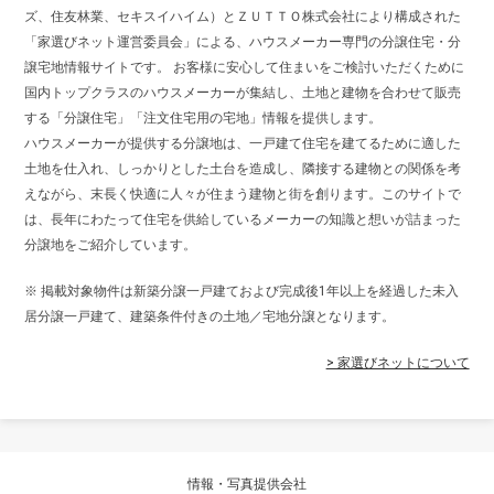
ズ、住友林業、セキスイハイム）とＺＵＴＴＯ株式会社により構成された
「家選びネット運営委員会」による、ハウスメーカー専門の分譲住宅・分
譲宅地情報サイトです。 お客様に安心して住まいをご検討いただくために
国内トップクラスのハウスメーカーが集結し、土地と建物を合わせて販売
する「分譲住宅」「注文住宅用の宅地」情報を提供します。
ハウスメーカーが提供する分譲地は、一戸建て住宅を建てるために適した
土地を仕入れ、しっかりとした土台を造成し、隣接する建物との関係を考
えながら、末長く快適に人々が住まう建物と街を創ります。このサイトで
は、長年にわたって住宅を供給しているメーカーの知識と想いが詰まった
分譲地をご紹介しています。
※ 掲載対象物件は新築分譲一戸建ておよび完成後1年以上を経過した未入
居分譲一戸建て、建築条件付きの土地／宅地分譲となります。
> 家選びネットについて
情報・写真提供会社