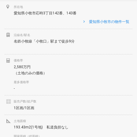
所在地
愛知県小牧市応時3丁目142番、143番
愛知県小牧市の物件一覧
沿線名/駅名
名鉄小牧線「小牧口」駅まで徒歩9分
価格帯
2,580万円
（土地のみの価格）
最多価格帯
-
販売戸数/総戸数
1区画/1区画
土地面積
193.43m2(1号地) 私道負担なし
開発面積（総面積）