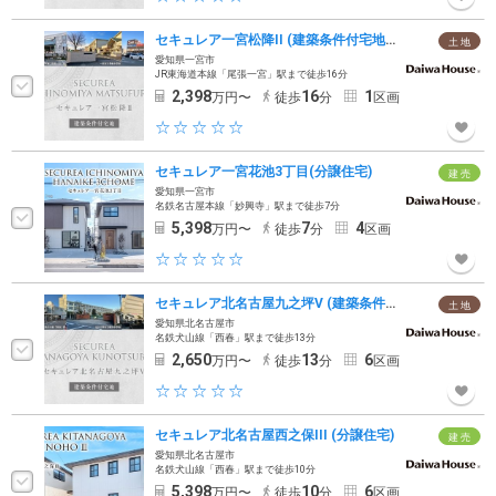
セキュレア一宮松降II (建築条件付宅地分譲)
土 地
愛知県一宮市
JR東海道本線「尾張一宮」駅まで徒歩16分
2,398
16
1
万円〜
徒歩
分
区画
セキュレア一宮花池3丁目(分譲住宅)
建 売
愛知県一宮市
名鉄名古屋本線「妙興寺」駅まで徒歩7分
5,398
7
4
万円〜
徒歩
分
区画
セキュレア北名古屋九之坪V (建築条件付宅地分譲)
土 地
愛知県北名古屋市
名鉄犬山線「西春」駅まで徒歩13分
2,650
13
6
万円〜
徒歩
分
区画
セキュレア北名古屋西之保III (分譲住宅)
建 売
愛知県北名古屋市
名鉄犬山線「西春」駅まで徒歩10分
5,398
10
6
万円〜
徒歩
分
区画