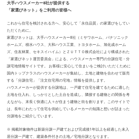
大手ハウスメーカー8社が提供する
「家選びネット」をご利用の皆様へ
これから住宅を検討される方へ、安心して「永住品質」の家選びをしてい
ただくために。
家選びネットは、大手ハウスメーカー8社（ミサワホーム、パナソニック
ホームズ、積水ハウス、大和ハウス工業、トヨタホーム、旭化成ホーム
ズ、住友林業、セキスイハイム）とＺＵＴＴＯ株式会社により構成された
「家選びネット運営委員会」による、ハウスメーカー専門の分譲住宅・分
譲宅地情報サイトです。 お客様に安心して住まいをご検討いただくために
国内トップクラスのハウスメーカーが集結し、土地と建物を合わせて販売
する「分譲住宅」「注文住宅用の宅地」情報を提供します。
ハウスメーカーが提供する分譲地は、一戸建て住宅を建てるために適した
土地を仕入れ、しっかりとした土台を造成し、隣接する建物との関係を考
えながら、末長く快適に人々が住まう建物と街を創ります。このサイトで
は、長年にわたって住宅を供給しているメーカーの知識と想いが詰まった
分譲地をご紹介しています。
※ 掲載対象物件は新築分譲一戸建ておよび完成後1年以上を経過した未入
居分譲一戸建て、建築条件付きの土地／宅地分譲となります。