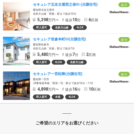
セキュレア北名古屋西之保III (分譲住宅)
建 売
愛知県北名古屋市
名鉄犬山線「西春」駅まで徒歩10分
5,398
10
6
万円〜
徒歩
分
区画
即入居可
名鉄犬山線
4LDK
セキュレア岩倉本町III(分譲住宅)
建 売
愛知県岩倉市
名鉄犬山線「岩倉」駅まで徒歩7分
5,480
7
2
万円〜
徒歩
分
区画
即入居可
4LDK
名鉄犬山線
セキュレア一宮松降(分譲住宅)
建 売
愛知県一宮市
JR東海道本線「尾張一宮」駅まで徒歩16分～17分
4,898
16
10
万円〜
徒歩
分
区画
即入居可
木造
4LDK
ご希望のエリアをお選びください