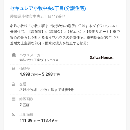
セキュレア小牧中央5丁目(分譲住宅)
愛知県小牧市中央五丁目113番他
名鉄小牧線「小牧」駅まで徒歩9分の場所に位置するダイワハウスの
分譲住宅。【高耐震】×【高耐久】×【省エネ】×【長期サポート】※で
安心の暮らしを叶えるダイワハウスの分譲住宅。※初期保証30年（構
造耐力上主要な部分・雨水の浸入を防止する部分）
ハウスメーカー
大和ハウス工業/ダイワハウス
価格帯
4,998
5,298
万円〜
万円
交通
名鉄小牧線「小牧」駅まで徒歩9分
総区画数
2
区画
土地面積
111.09
113.49
㎡〜
㎡