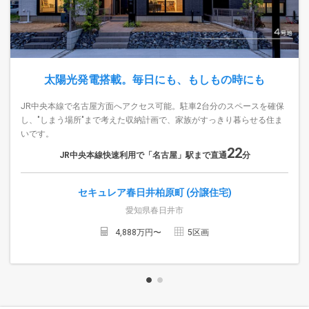
太陽光発電搭載。毎日にも、もしもの時にも
JR中央本線で名古屋方面へアクセス可能。駐車2台分のスペースを確保
し、"しまう場所"まで考えた収納計画で、家族がすっきり暮らせる住ま
いです。
22
JR中央本線快速利用で「名古屋」駅まで直通
分
セキュレア春日井柏原町 (分譲住宅)
愛知県春日井市
4,888
万円〜
5
区画