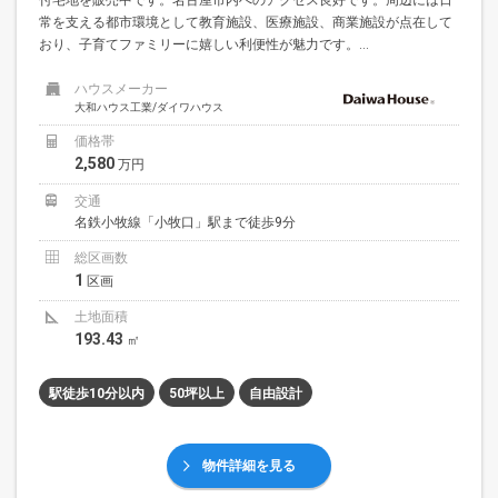
常を支える都市環境として教育施設、医療施設、商業施設が点在して
おり、子育てファミリーに嬉しい利便性が魅力です。...
ハウスメーカー
大和ハウス工業/ダイワハウス
価格帯
2,580
万円
交通
名鉄小牧線「小牧口」駅まで徒歩9分
総区画数
1
区画
土地面積
193.43
㎡
駅徒歩10分以内
50坪以上
自由設計
物件詳細を見る