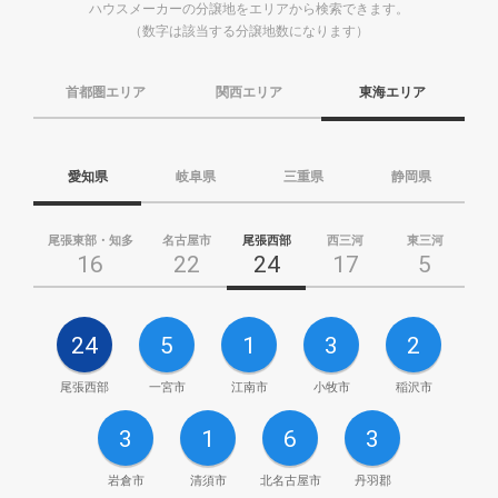
ハウスメーカーの分譲地をエリアから検索できます。
（数字は該当する分譲地数になります）
首都圏エリア
関西エリア
東海エリア
愛知県
岐阜県
三重県
静岡県
尾張東部・知多
名古屋市
尾張西部
西三河
東三河
16
22
24
17
5
24
5
1
3
2
尾張西部
一宮市
江南市
小牧市
稲沢市
3
1
6
3
岩倉市
清須市
北名古屋市
丹羽郡