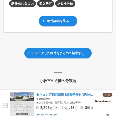
駅徒歩10分以内
即入居可
名鉄小牧線
物件詳細を見る
チェックした物件をまとめて請求する
小牧市の近隣の分譲地
セキュレア稲沢前田 (建築条件付宅地分譲)
土 地
愛知県稲沢市
名鉄名古屋本線「国府宮」駅まで徒歩15分
2,298
15
3
万円〜
徒歩
分
区画