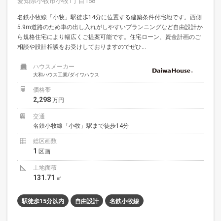
愛知県小牧市小牧1丁目158
名鉄小牧線「小牧」駅徒歩14分に位置する建築条件付宅地です。西側
5.9m道路のため車の出し入れがしやすいプランニングなど自由設計か
ら規格住宅により幅広くご提案可能です。住宅ローン、資金計画のご
相談や設計相談をお受けしておりますのでぜひ...
ハウスメーカー
大和ハウス工業/ダイワハウス
価格帯
2,298
万円
交通
名鉄小牧線「小牧」駅まで徒歩14分
総区画数
1
区画
土地面積
131.71
㎡
駅徒歩15分以内
自由設計
名鉄小牧線