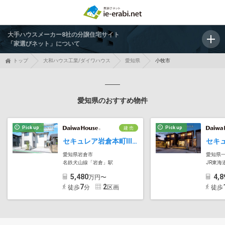
大手ハウスメーカー8社の分譲住宅サイト
「家選びネット」について
トップ
大和ハウス工業/ダイワハウス
愛知県
小牧市
愛知県のおすすめ物件
Pick up
Pick up
建 売
セキュレア岩倉本町III(分譲住宅)
愛知県岩倉市
愛知県
名鉄犬山線「岩倉」駅
JR東海
5,480
4,8
万円〜
7
2
徒歩
分
区画
徒歩