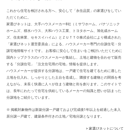
これから住宅を検討される方へ、安心して「永住品質」の家選びをしてい
ただくために。
家選びネットは、大手ハウスメーカー8社（ミサワホーム、パナソニック
ホームズ、積水ハウス、大和ハウス工業、トヨタホーム、旭化成ホーム
ズ、住友林業、セキスイハイム）とＺＵＴＴＯ株式会社により構成された
「家選びネット運営委員会」による、ハウスメーカー専門の分譲住宅・分
譲宅地情報サイトです。 お客様に安心して住まいをご検討いただくために
国内トップクラスのハウスメーカーが集結し、土地と建物を合わせて販売
する「分譲住宅」「注文住宅用の宅地」情報を提供します。
ハウスメーカーが提供する分譲地は、一戸建て住宅を建てるために適した
土地を仕入れ、しっかりとした土台を造成し、隣接する建物との関係を考
えながら、末長く快適に人々が住まう建物と街を創ります。このサイトで
は、長年にわたって住宅を供給しているメーカーの知識と想いが詰まった
分譲地をご紹介しています。
※ 掲載対象物件は新築分譲一戸建ておよび完成後1年以上を経過した未入
居分譲一戸建て、建築条件付きの土地／宅地分譲となります。
> 家選びネットについて