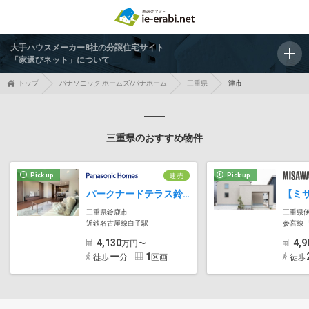
大手ハウスメーカー8社の分譲住宅サイト
「家選びネット」について
トップ
パナソニック ホームズ/パナホーム
三重県
津市
三重県のおすすめ物件
Pick up
Pick up
建 売
パークナードテラス鈴鹿市桜島【パナソニック ホームズ】
三重県鈴鹿市
三重県
近鉄名古屋線白子駅
参宮線 
4,130
4,9
万円〜
ー
1
徒歩
分
区画
徒歩