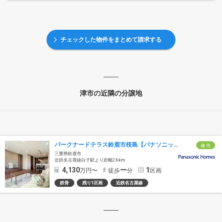
チェックした物件をまとめて請求する
津市の近隣の分譲地
パークナードテラス鈴鹿市桜島【パナソニック ホームズ】
建 売
三重県鈴鹿市
近鉄名古屋線白子駅より距離2.6km
4,130
ー
1
万円〜
徒歩
分
区画
鉄骨
残り1区画
近鉄名古屋線