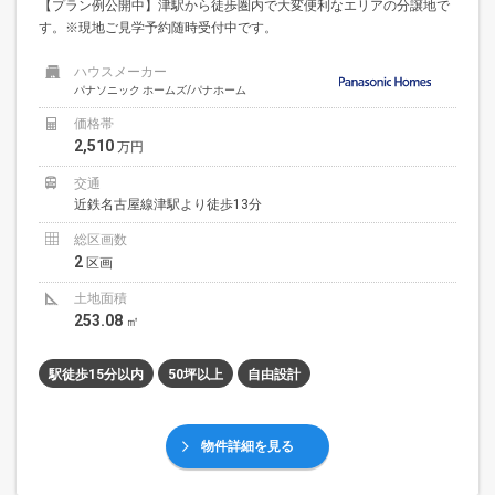
【プラン例公開中】津駅から徒歩圏内で大変便利なエリアの分譲地で
す。※現地ご見学予約随時受付中です。
ハウスメーカー
パナソニック ホームズ/パナホーム
価格帯
2,510
万円
交通
近鉄名古屋線津駅より徒歩13分
総区画数
2
区画
土地面積
253.08
㎡
駅徒歩15分以内
50坪以上
自由設計
物件詳細を見る