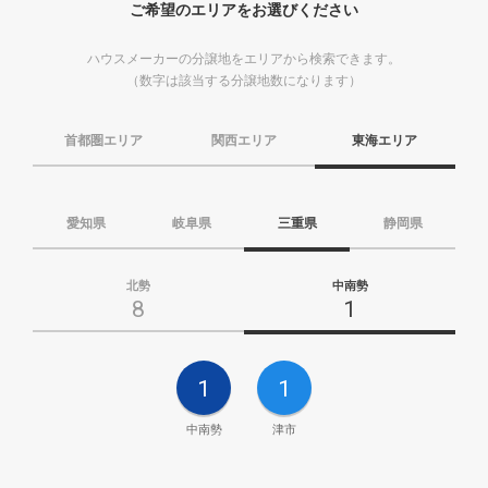
ご希望のエリアをお選びください
ハウスメーカーの分譲地をエリアから検索できます。
（数字は該当する分譲地数になります）
首都圏エリア
関西エリア
東海エリア
愛知県
岐阜県
三重県
静岡県
北勢
中南勢
8
1
1
1
中南勢
津市