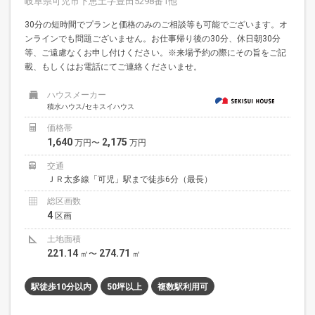
岐阜県可児市下恵土字豊田5298番1他
30分の短時間でプランと価格のみのご相談等も可能でございます。オ
ンラインでも問題ございません。お仕事帰り後の30分、休日朝30分
等、ご遠慮なくお申し付けください。※来場予約の際にその旨をご記
載、もしくはお電話にてご連絡くださいませ。
ハウスメーカー
積水ハウス/セキスイハウス
価格帯
1,640
2,175
万円〜
万円
交通
ＪＲ太多線「可児」駅まで徒歩6分（最長）
総区画数
4
区画
土地面積
221.14
274.71
㎡〜
㎡
駅徒歩10分以内
50坪以上
複数駅利用可