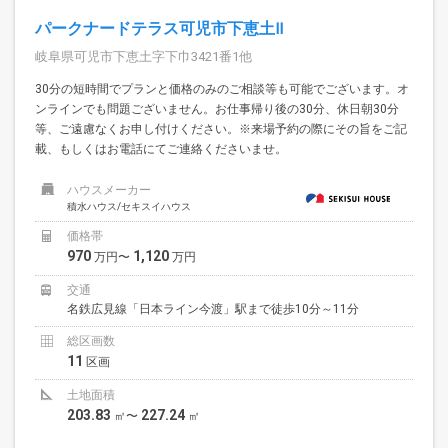
パークナードテラス可児市下恵土Ⅱ
岐阜県可児市下恵土字下巾3421番1他
30分の短時間でプランと価格のみのご相談等も可能でございます。オ
ンラインでも問題ございません。お仕事帰り後の30分、休日朝30分
等、ご遠慮なくお申し付けください。※来場予約の際にその旨をご記
載、もしくはお電話にてご連絡くださいませ。
ハウスメーカー
積水ハウス/セキスイハウス
価格帯
970
1,120
万円〜
万円
交通
名鉄広見線「日本ライン今渡」駅まで徒歩10分～11分
総区画数
11
区画
土地面積
203.83
227.24
㎡〜
㎡