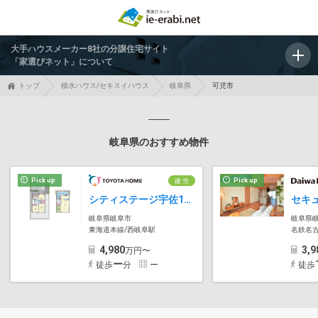
大手ハウスメーカー8社の分譲住宅サイト
「家選びネット」について
トップ
積水ハウス/セキスイハウス
岐阜県
可児市
岐阜県のおすすめ物件
Pick up
Pick up
建 売
シティステージ宇佐1号地
岐阜県岐阜市
岐阜県
東海道本線/西岐阜駅
名鉄名
4,980
3,9
万円〜
ー
徒歩
分
ー
徒歩