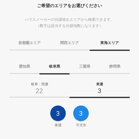
ご希望のエリアをお選びください
ハウスメーカーの分譲地をエリアから検索できます。
（数字は該当する分譲地数になります）
首都圏エリア
関西エリア
東海エリア
愛知県
岐阜県
三重県
静岡県
岐阜・西濃
東濃
22
3
3
3
東濃
可児市