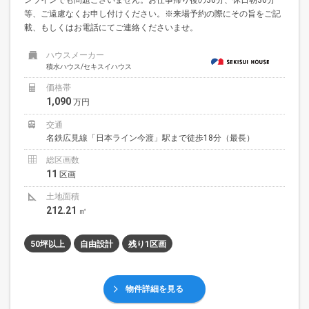
等、ご遠慮なくお申し付けください。※来場予約の際にその旨をご記
載、もしくはお電話にてご連絡くださいませ。
ハウスメーカー
積水ハウス/セキスイハウス
価格帯
1,090
万円
交通
名鉄広見線「日本ライン今渡」駅まで徒歩18分（最長）
総区画数
11
区画
土地面積
212.21
㎡
50坪以上
自由設計
残り1区画
物件詳細を見る