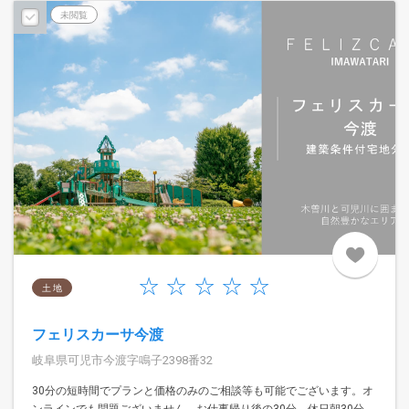
未閲覧
土 地
フェリスカーサ今渡
岐阜県可児市今渡字鳴子2398番32
30分の短時間でプランと価格のみのご相談等も可能でございます。オ
ンラインでも問題ございません。お仕事帰り後の30分、休日朝30分