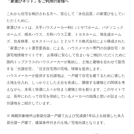
「家選びネット」をご利用の皆様へ
これから住宅を検討される方へ、安心して「永住品質」の家選びをしてい
ただくために。
家選びネットは、大手ハウスメーカー8社（ミサワホーム、パナソニック
ホームズ、積水ハウス、大和ハウス工業、トヨタホーム、旭化成ホーム
ズ、住友林業、セキスイハイム）とＺＵＴＴＯ株式会社により構成された
「家選びネット運営委員会」による、ハウスメーカー専門の分譲住宅・分
譲宅地情報サイトです。 お客様に安心して住まいをご検討いただくために
国内トップクラスのハウスメーカーが集結し、土地と建物を合わせて販売
する「分譲住宅」「注文住宅用の宅地」情報を提供します。
ハウスメーカーが提供する分譲地は、一戸建て住宅を建てるために適した
土地を仕入れ、しっかりとした土台を造成し、隣接する建物との関係を考
えながら、末長く快適に人々が住まう建物と街を創ります。このサイトで
は、長年にわたって住宅を供給しているメーカーの知識と想いが詰まった
分譲地をご紹介しています。
※ 掲載対象物件は新築分譲一戸建ておよび完成後1年以上を経過した未入
居分譲一戸建て、建築条件付きの土地／宅地分譲となります。