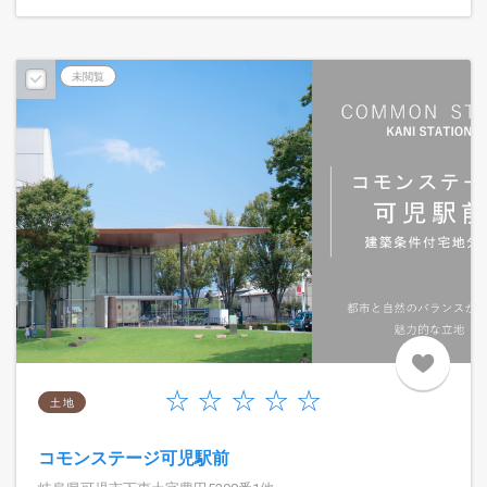
未閲覧
土 地
コモンステージ可児駅前