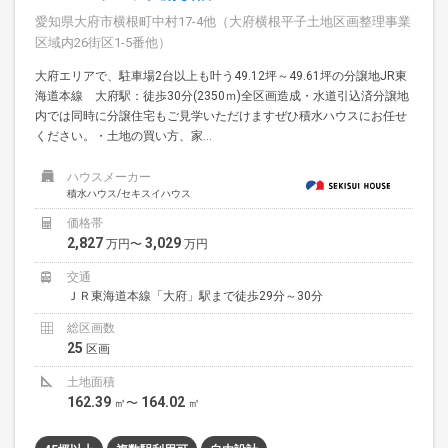
愛知県大府市横根町中村17-4他（大府横根平子土地区画整理事業
区域内26街区1-5番他）
大府エリアで、駐車場2台以上も叶う49.12坪～49.61坪の分譲地JR東
海道本線 大府駅：徒歩30分(2350ｍ)全区画造成・水道引込済分譲地
内では同時に分譲住宅もご見学いただけますぜひ積水ハウスにお任せ
ください。・土地の買い方、家...
ハウスメーカー
積水ハウス/セキスイハウス
価格帯
2,827
3,029
万円〜
万円
交通
ＪＲ東海道本線「大府」駅まで徒歩29分～30分
総区画数
25
区画
土地面積
162.39
164.02
㎡〜
㎡