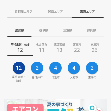
首都圏エリア
関西エリア
東海エリア
愛知県
岐阜県
三重県
静岡県
尾張東部・知多
名古屋市
尾張西部
西三河
東三河
12
11
13
22
26
12
2
4
4
2
尾張東部・
春日井市
日進市
大府市
東海市
知多