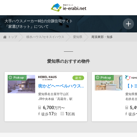
大手ハウスメーカー8社の分譲住宅サイト
「家選びネット」について
トップ
積水ハウス/セキスイハウス
愛知県
尾張東部・知多
愛知県のおすすめ物件
Pick up
Pick up
建 売
街かどヘーベルハウス 守山区上志段味
愛知県名古屋市守山区
愛知県
JR中央本線「高蔵寺」駅
名鉄名
6,700
5,4
万円〜
17
1
徒歩
分
区画
徒歩