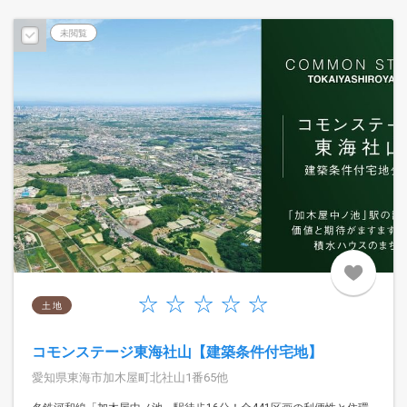
未閲覧
土 地
コモンステージ東海社山【建築条件付宅地】
愛知県東海市加木屋町北社山1番65他