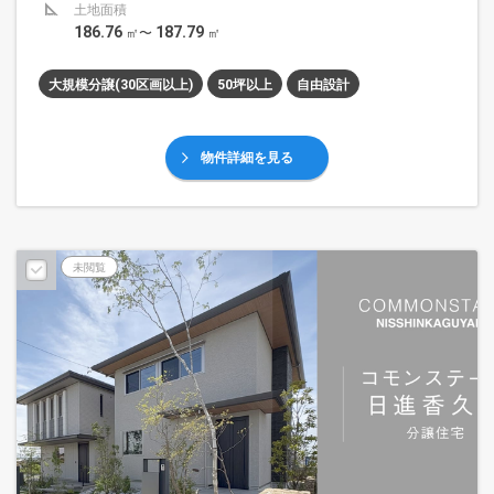
土地面積
186.76
187.79
㎡〜
㎡
大規模分譲(30区画以上)
50坪以上
自由設計
物件詳細を見る
未閲覧