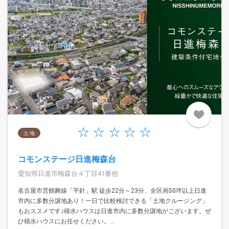
土 地
コモンステージ日進梅森台
愛知県日進市梅森台４丁目41番他
名古屋市営鶴舞線「平針」駅 徒歩22分～23分、全区画50坪以上日進
市内に多数分譲地あり！一日で比較検討できる「土地クルージング」
もおススメです♪積水ハウスは日進市内に多数分譲地がございます。ぜ
ひ積水ハウスにお任せください。...