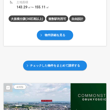
土地面積
143.29
155.11
㎡〜
㎡
大規模分譲(30区画以上)
複数駅利用可
自由設計
物件詳細を見る
チェックした物件をまとめて請求する
未閲覧