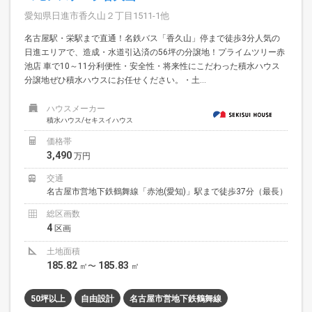
愛知県日進市香久山２丁目1511-1他
名古屋駅・栄駅まで直通！名鉄バス「香久山」停まで徒歩3分人気の
日進エリアで、造成・水道引込済の56坪の分譲地！プライムツリー赤
池店 車で10～11分利便性・安全性・将来性にこだわった積水ハウス
分譲地ぜひ積水ハウスにお任せください。・土...
ハウスメーカー
積水ハウス/セキスイハウス
価格帯
3,490
万円
交通
名古屋市営地下鉄鶴舞線「赤池(愛知)」駅まで徒歩37分（最長）
総区画数
4
区画
土地面積
185.82
185.83
㎡〜
㎡
50坪以上
自由設計
名古屋市営地下鉄鶴舞線