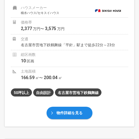
ハウスメーカー
積水ハウス/セキスイハウス
価格帯
2,377
3,575
万円〜
万円
交通
名古屋市営地下鉄鶴舞線「平針」駅まで徒歩22分～23分
総区画数
10
区画
土地面積
166.59
200.04
㎡〜
㎡
50坪以上
自由設計
名古屋市営地下鉄鶴舞線
物件詳細を見る