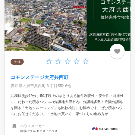
土 地
コモンステージ大府共西町
愛知県大府市共西町６丁目552-6他
共和駅徒歩19分、50坪以上のゆとりある物件利便性・安全性・将来性
にこだわった積水ハウスの分譲地大府市内に分譲地多数！近隣分譲地
を回る「土地クルージング」も比較検討にお勧めです。ぜひ積水ハウ
スにお任せください。・土地の買い方、家づくりの進め方が...
ハウスメーカー
積水ハウス/セキスイハウス