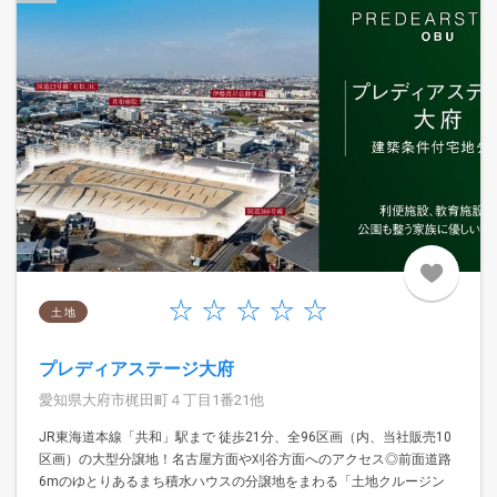
土 地
プレディアステージ大府
愛知県大府市梶田町４丁目1番21他
JR東海道本線「共和」駅まで 徒歩21分、全96区画（内、当社販売10
区画）の大型分譲地！名古屋方面や刈谷方面へのアクセス◎前面道路
6mのゆとりあるまち積水ハウスの分譲地をまわる「土地クルージン