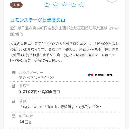
土 地
コモンステージ日進香久山
愛知県日進市梅森町日進香久山西部土地区画整理事業区域内35街
区7番他
人気の日進エリアで全44区画の大規模プロジェクト。全区画55坪以上
の新しいまちなみです。名鉄バス「香久山」停徒歩7～8分(「栄」停ま
で直通44分)平和堂日進香久山店 徒歩5～6分MEGAドン・キホーテ
UNY香久山店 徒歩17分皆様のお...
ハウスメーカー
積水ハウス/セキスイハウス
価格帯
3,218
3,868
万円〜
万円
交通
「名鉄バス」の「香久山」停留所まで徒歩7分～10分
総区画数
44
区画