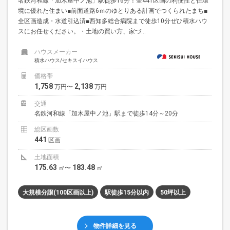
名鉄河和線「加木屋中ノ池」駅徒歩16分！全441区画の利便性と住環
境に優れた住まい■前面道路6ｍのゆとりある計画でつくられたまち■
全区画造成・水道引込済■西知多総合病院まで徒歩10分ぜひ積水ハウ
スにお任せください。・土地の買い方、家づ...
ハウスメーカー
積水ハウス/セキスイハウス
価格帯
1,758
2,138
万円〜
万円
交通
名鉄河和線「加木屋中ノ池」駅まで徒歩14分～20分
総区画数
441
区画
土地面積
175.63
183.48
㎡〜
㎡
大規模分譲(100区画以上)
駅徒歩15分以内
50坪以上
物件詳細を見る