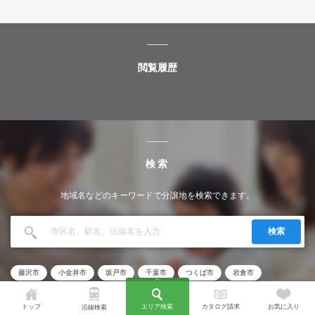
閲覧履歴
検索
地域名などのキーワードで分譲地を検索できます。
検索
藤沢市
小金井市
坂戸市
千葉市
つくば市
岩倉市
トップ
エリア検索
カタログ請求
お気に入り
沿線検索