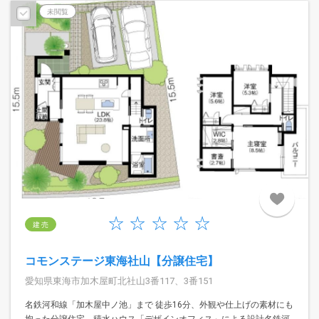
未閲覧
建 売
コモンステージ東海社山【分譲住宅】
愛知県東海市加木屋町北社山3番117、3番151
名鉄河和線「加木屋中ノ池」まで 徒歩16分、外観や仕上げの素材にも
拘った分譲住宅。積水ハウス「デザインオフィス」による設計名鉄河