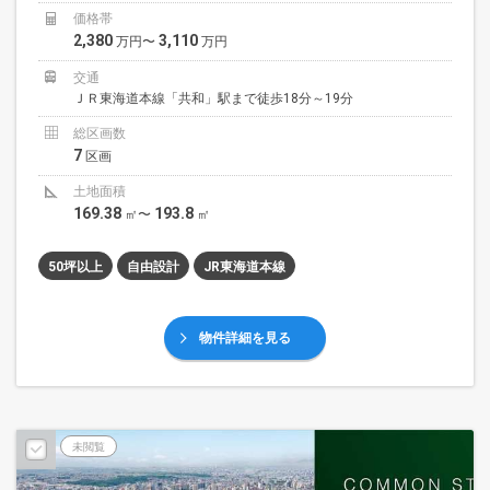
価格帯
2,380
3,110
万円〜
万円
交通
ＪＲ東海道本線「共和」駅まで徒歩18分～19分
総区画数
7
区画
土地面積
169.38
193.8
㎡〜
㎡
50坪以上
自由設計
JR東海道本線
物件詳細を見る
未閲覧