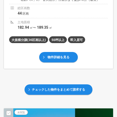
総区画数
44
区画
土地面積
182.94
189.35
㎡〜
㎡
大規模分譲(30区画以上)
50坪以上
即入居可
物件詳細を見る
チェックした物件をまとめて請求する
未閲覧