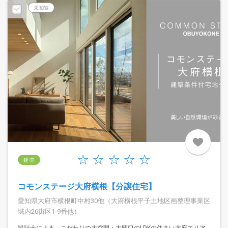
未閲覧
建 売
コモンステージ大府横根【分譲住宅】
愛知県大府市横根町中村30他（大府横根平子土地区画整理事業区
域内26街区1-9番他）