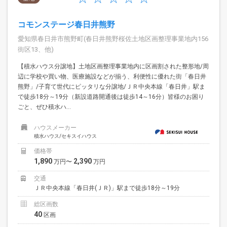
コモンステージ春日井熊野
愛知県春日井市熊野町(春日井熊野桜佐土地区画整理事業地内156
街区13、他)
【積水ハウス分譲地】土地区画整理事業地内に区画割された整形地/周
辺に学校や買い物、医療施設などが揃う、利便性に優れた街「春日井
熊野」/子育て世代にピッタリな分譲地/ＪＲ中央本線「春日井」駅ま
で徒歩18分～19分（新設道路開通後は徒歩14～16分）皆様のお困り
ごと、ぜひ積水ハ...
ハウスメーカー
積水ハウス/セキスイハウス
価格帯
1,890
2,390
万円〜
万円
交通
ＪＲ中央本線「春日井(ＪＲ)」駅まで徒歩18分～19分
総区画数
40
区画