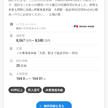
設計士による、こだわりの大空間・大開口のLDKの住まい大府エリア
で、設計士こだわりの積水ハウス施工の分譲住宅が出ました。鉄骨も
木造も同時に比較♪JR東海道本線 大府駅：徒歩30分(2350ｍ)ぜひ積
水ハウスにお任せください。・土地の買...
ハウスメーカー
積水ハウス/セキスイハウス
価格帯
8,067
8,585
万円〜
万円
交通
ＪＲ東海道本線「大府」駅まで徒歩29分～30分
総区画数
25
区画
土地面積
164.0
164.01
㎡〜
㎡
45坪以上
即入居可
JR東海道本線
物件詳細を見る