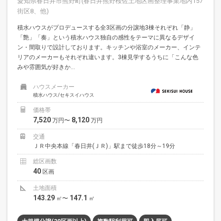
愛知県春日井市熊野町(春日井熊野桜佐土地区画整理事業地内157
街区8、他)
積水ハウスがプロデュースする全3区画の分譲地3棟それぞれ「静」
「艶」「奏」という積水ハウス独自の感性をテーマに異なるデザイ
ン・間取りで設計しております。キッチンや浴室のメーカー、インテ
リアのメーカーもそれぞれ違います。3棟見学するうちに「こんな色
みや雰囲気が好きか...
ハウスメーカー
積水ハウス/セキスイハウス
価格帯
7,520
8,120
万円〜
万円
交通
ＪＲ中央本線「春日井(ＪＲ)」駅まで徒歩18分～19分
総区画数
40
区画
土地面積
143.29
147.1
㎡〜
㎡