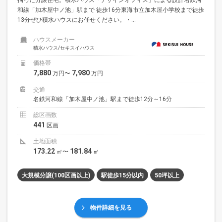
和線「加木屋中ノ池」駅まで 徒歩16分東海市立加木屋小学校まで徒歩
13分ぜひ積水ハウスにお任せください。・...
ハウスメーカー
積水ハウス/セキスイハウス
価格帯
7,880
7,980
万円〜
万円
交通
名鉄河和線「加木屋中ノ池」駅まで徒歩12分～16分
総区画数
441
区画
土地面積
173.22
181.84
㎡〜
㎡
大規模分譲(100区画以上)
駅徒歩15分以内
50坪以上
物件詳細を見る