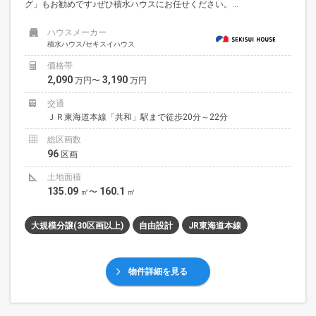
グ」もお勧めです♪ぜひ積水ハウスにお任せください。...
ハウスメーカー
積水ハウス/セキスイハウス
価格帯
2,090
3,190
万円〜
万円
交通
ＪＲ東海道本線「共和」駅まで徒歩20分～22分
総区画数
96
区画
土地面積
135.09
160.1
㎡〜
㎡
大規模分譲(30区画以上)
自由設計
JR東海道本線
物件詳細を見る