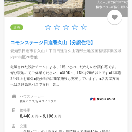
建 売
コモンステージ日進香久山【分譲住宅】
愛知県日進市香久山１丁目日進香久山西部土地区画整理事業区域
内35街区20番他
厳選された設計チームによる、1邸ごとのこだわりの分譲住宅です。
ぜひ現地にてご体感ください。■3LDK～、LDKは20帖以上です■駐車場
2台以上を確保■徒歩圏内に商業施設も充実しています。■名古屋方面
へは名鉄高速バスで直行！皆...
ハウスメーカー
積水ハウス/セキスイハウス
価格帯
8,440
9,196
万円〜
万円
交通
「名鉄バス」の「香久山停」停留所まで徒歩10分（最長）