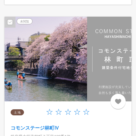
未閲覧
土 地
コモンステージ林町Ⅳ