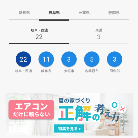
愛知県
岐阜県
三重県
静岡県
岐阜・西濃
東濃
22
3
22
11
3
5
3
岐阜・西濃
岐阜市
大垣市
各務原市
羽島郡