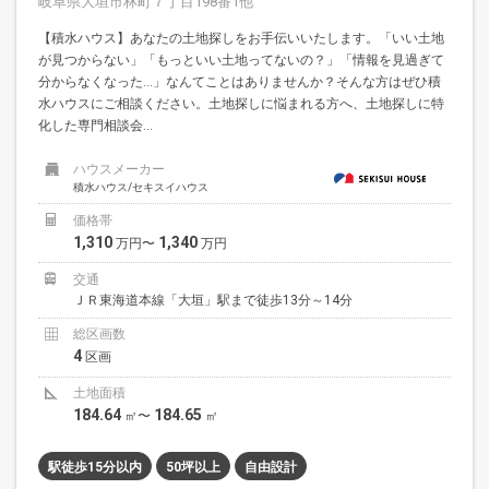
岐阜県大垣市林町７丁目198番1他
【積水ハウス】あなたの土地探しをお手伝いいたします。「いい土地
が見つからない」「もっといい土地ってないの？」「情報を見過ぎて
分からなくなった…」なんてことはありませんか？そんな方はぜひ積
水ハウスにご相談ください。土地探しに悩まれる方へ、土地探しに特
化した専門相談会...
ハウスメーカー
積水ハウス/セキスイハウス
価格帯
1,310
1,340
万円〜
万円
交通
ＪＲ東海道本線「大垣」駅まで徒歩13分～14分
総区画数
4
区画
土地面積
184.64
184.65
㎡〜
㎡
駅徒歩15分以内
50坪以上
自由設計