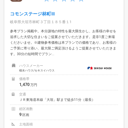
コモンステージ林町Ⅲ
岐阜県大垣市林町３丁目１８５番１1
参考プラン掲載中。本分譲地の特性を最大限生かし、お客様の幸せを
追求した大切な住まいをご提案させていただきます。是非1度ご来場
くださいませ。※建物参考価格は本プランでの価格であり、お客様の
ご予算に寄り添い、最大限ご満足頂けるようご提案させていただきま
す。30分の短時間でプラン...
ハウスメーカー
積水ハウス/セキスイハウス
価格帯
1,470
万円
交通
ＪＲ東海道本線「大垣」駅まで徒歩11分（最長）
総区画数
9
区画
土地面積