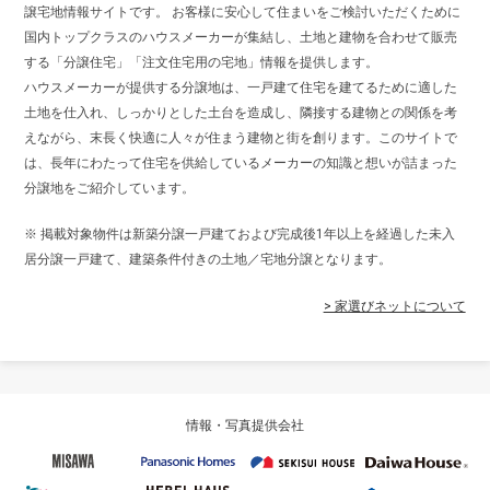
譲宅地情報サイトです。 お客様に安心して住まいをご検討いただくために
国内トップクラスのハウスメーカーが集結し、土地と建物を合わせて販売
する「分譲住宅」「注文住宅用の宅地」情報を提供します。
ハウスメーカーが提供する分譲地は、一戸建て住宅を建てるために適した
土地を仕入れ、しっかりとした土台を造成し、隣接する建物との関係を考
えながら、末長く快適に人々が住まう建物と街を創ります。このサイトで
は、長年にわたって住宅を供給しているメーカーの知識と想いが詰まった
分譲地をご紹介しています。
※ 掲載対象物件は新築分譲一戸建ておよび完成後1年以上を経過した未入
居分譲一戸建て、建築条件付きの土地／宅地分譲となります。
> 家選びネットについて
情報・写真提供会社