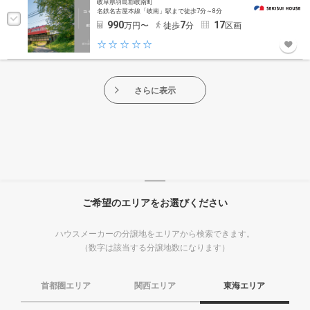
岐阜県羽島郡岐南町
名鉄名古屋本線「岐南」駅まで徒歩7分～8分
990
7
17
万円〜
徒歩
分
区画
さらに表示
ご希望のエリアをお選びください
ハウスメーカーの分譲地をエリアから検索できます。
（数字は該当する分譲地数になります）
首都圏エリア
関西エリア
東海エリア