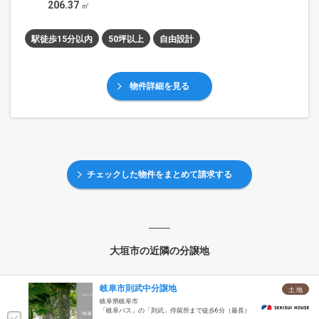
206.37
㎡
駅徒歩15分以内
50坪以上
自由設計
物件詳細を見る
チェックした物件をまとめて請求する
大垣市の近隣の分譲地
岐阜市則武中分譲地
土 地
岐阜県岐阜市
「岐阜バス」の「則武」停留所まで徒歩6分（最長）