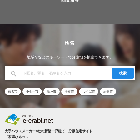
閲覧履歴
検索
地域名などのキーワードで分譲地を検索できます。
検索
藤沢市
小金井市
坂戸市
千葉市
つくば市
岩倉市
大手ハウスメーカー8社の新築一戸建て・分譲住宅サイト
「家選びネット」