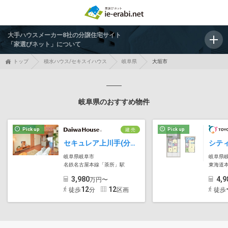
大手ハウスメーカー8社の分譲住宅サイト
「家選びネット」について
トップ
積水ハウス/セキスイハウス
岐阜県
大垣市
岐阜県のおすすめ物件
Pick up
Pick up
建 売
セキュレア上川手(分譲住宅)
岐阜県岐阜市
岐阜県
名鉄名古屋本線「茶所」駅
東海道本
3,980
4,9
万円〜
12
12
徒歩
分
区画
徒歩