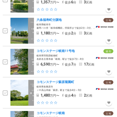
1,357
6
3
万円〜
徒歩
分
区画
六条福寿町分譲地
土 地
岐阜県岐阜市
最寄バス停「岐阜精機前」停留所まで徒歩2分～3分、「岐阜バス」に乗車、ＪＲ東海道本線「岐阜」駅まで11分
1,180
2
3
万円〜
徒歩
分
区画
コモンステージ岐南11号地
建 売
岐阜県羽島郡岐南町
名鉄名古屋本線「岐南」駅まで徒歩7分～8分
6,590
7
17
万円〜
徒歩
分
区画
コモンステージ蘇原菊園町
土 地
岐阜県各務原市
ＪＲ高山本線「蘇原」駅まで徒歩4分～5分
1,480
4
2
万円〜
徒歩
分
区画
コモンステージ岐南
土 地