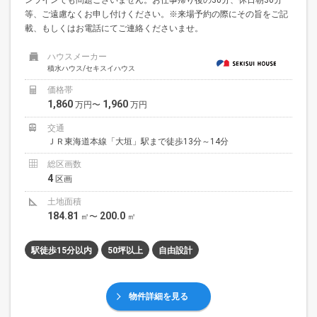
等、ご遠慮なくお申し付けください。※来場予約の際にその旨をご記
載、もしくはお電話にてご連絡くださいませ。
ハウスメーカー
積水ハウス/セキスイハウス
価格帯
1,860
1,960
万円〜
万円
交通
ＪＲ東海道本線「大垣」駅まで徒歩13分～14分
総区画数
4
区画
土地面積
184.81
200.0
㎡〜
㎡
駅徒歩15分以内
50坪以上
自由設計
物件詳細を見る