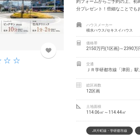
約フォームからご予約の上、初め
分プレゼント！些細なことでもお.
ハウスメーカー
積水ハウス/セキスイハウス
価格帯
2150万円(1区画)～2390万
交通
ＪＲ学研都市線「津田」駅ま
総区画数
12区画
土地面積
114.06㎡～114.44㎡
JR片町線・学研都市線