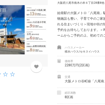
大阪府八尾市南木の本６丁目28番8他
始発駅の大阪メトロ「八尾南」駅
物施設も整い、子育て中のご家
れる住まいづくり＞現地や街の
予約をお待ちしております。＜W
ームからご予約の上、初めてのご来
ハウスメーカー
積水ハウス/セキスイハウス
価格帯
2280万円(2区画)
交通
大阪メトロ谷町線「八尾南
総区画数
8区画