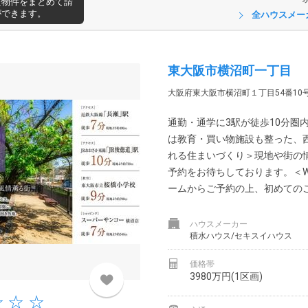
た物件をまとめて請
ができます。
全ハウスメー
東大阪市横沼町一丁目
大阪府東大阪市横沼町１丁目54番10号
通勤・通学に3駅が徒歩10分圏
は教育・買い物施設も整った、
れる住まいづくり＞現地や街の
予約をお待ちしております。＜W
ームからご予約の上、初めてのご来
ハウスメーカー
積水ハウス/セキスイハウス
価格帯
3980万円(1区画)