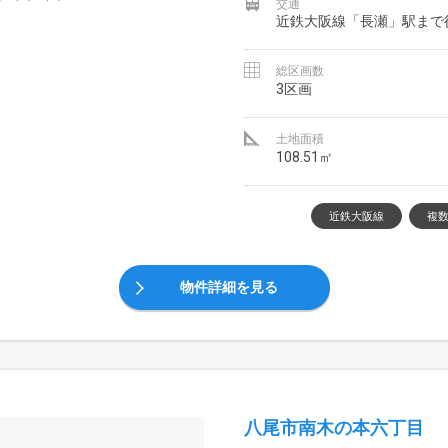
交通
近鉄大阪線「長瀬」駅まで
総区画数
3区画
土地面積
108.51㎡
近鉄大阪線
複
物件詳細を見る
八尾市南木の本六丁目