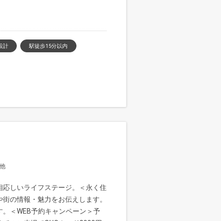
設計
駅徒歩15分以内
2他
相応しいライフステージ。＜永く住
や街の情報・魅力をお伝えします。
。＜WEB予約キャンペーン＞予