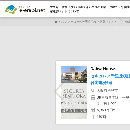
大阪府｜積水ハウス/セキスイハウスの
新築一戸建て・分譲住
家選びネットについて
ハウスメーカーの分譲住宅なら家選びネット
積
セキュレア千里丘(建
付宅地分譲)
大阪府摂津市
Previous
JR東海道本線「千里
まで徒歩5分
6,960万円〜
1区画