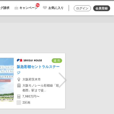
ログ請求
キャンペーン
お気に入り
ログイン
会員登録
建 売
阪急彩都セントラルステー
フォレス
ジ
大阪
大阪府茨木市
南海
Next
へ徒歩
大阪モノレール彩都線「彩
都西」駅まで徒...
5,75
7,980万円〜
225
2区画