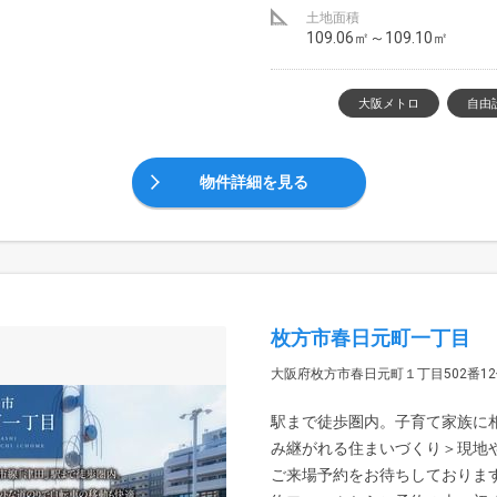
土地面積
109.06㎡～109.10㎡
大阪メトロ
自由
物件詳細を見る
枚方市春日元町一丁目
大阪府枚方市春日元町１丁目502番1
駅まで徒歩圏内。子育て家族に
み継がれる住まいづくり＞現地
ご来場予約をお待ちしております