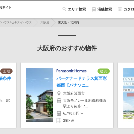
宅サイト
エリア検索
カタ
沿線検索
水ハウス/セキスイハウス
大阪府
東大阪・北河内
大阪府のおすすめ物件
土 地
建 売
築条件
パークナードテラス箕面彩
都西【パナソニ...
大阪府箕面市
丘」駅
大阪モノレール彩都彩都西
駅より徒歩17...
6,790万円〜
28区画