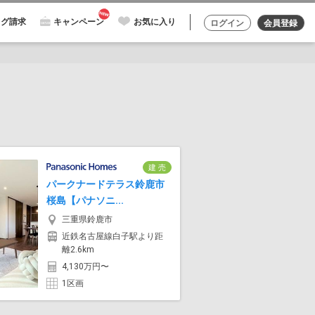
ログ請求
キャンペーン
お気に入り
ログイン
会員登録
建 売
パークナードテラス鈴鹿市
桜島【パナソニ...
三重県鈴鹿市
近鉄名古屋線白子駅より距
離2.6km
4,130万円〜
1区画