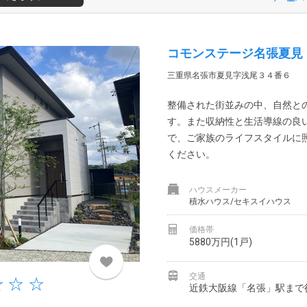
コモンステージ名張夏見
三重県名張市夏見字浅尾３４番６
整備された街並みの中、自然と
す。また収納性と生活導線の良
で、ご家族のライフスタイルに
ください。
ハウスメーカー
積水ハウス/セキスイハウス
価格帯
5880万円(1戸)
交通
近鉄大阪線「名張」駅まで