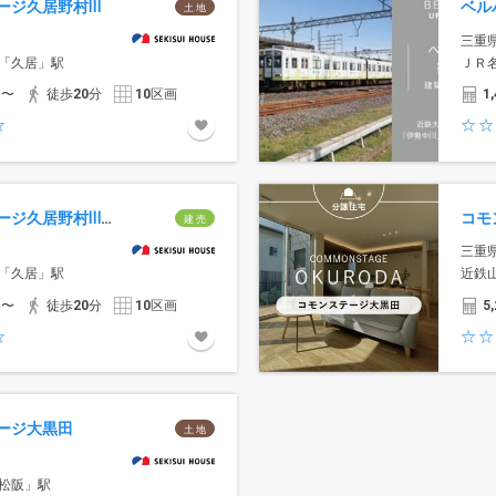
ージ久居野村Ⅲ
ベル
土 地
三重
「久居」駅
ＪＲ
円〜
徒歩
20
分
10
区画
1,
コモンステージ久居野村Ⅲ 1号地
コモ
建 売
三重
「久居」駅
近鉄
円〜
徒歩
20
分
10
区画
5,
ージ大黒田
土 地
松阪」駅