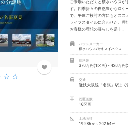
ご来場いただくと積水ハウスが
す。四季折々の自然豊かなロケ
で、平屋ご検討の方にもオスス
ライフスタイルに合わせた、理
お客様の理想の暮らしを是非...
ハウスメーカー
積水ハウス/セキスイハウス
価格帯
370万円(1区画)～420万円(
交通
近鉄大阪線「名張」駅まで徒
総区画数
16区画
土地面積
199.86㎡～202.64㎡