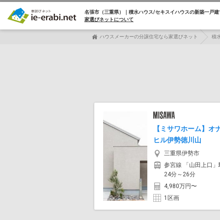
名張市（三重県）｜積水ハウス/セキスイハウスの
新築一戸建
家選びネットについて
ハウスメーカーの分譲住宅なら家選びネット
積
【ミサワホーム】オ
ヒル伊勢徳川山
三重県伊勢市
参宮線 「山田上口」
24分～26分
4,980万円〜
1区画