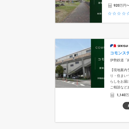
920
万円
コモンス
伊勢鉄道「
【現地案内
り・住まい
らしをお届
ご相談など
1,140