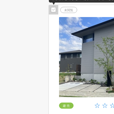
未閲覧
建 売