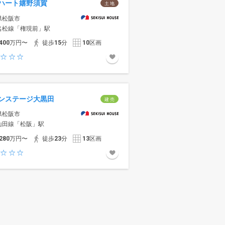
ハート嬉野須賀
土 地
県松阪市
名松線「権現前」駅
400
万円〜
徒歩
15
分
10
区画
ンステージ大黒田
建 売
県松阪市
山田線「松阪」駅
280
万円〜
徒歩
23
分
13
区画