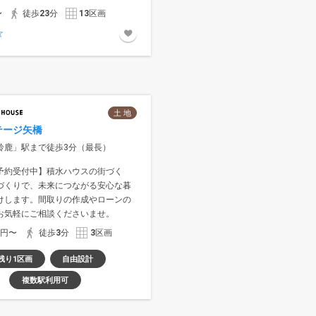
〜
徒歩
23
分
13
区画
土 地
テージ矢橋
鈴鹿」駅まで徒歩3分（最長）
予約受付中】積水ハウスの街づく
づくりで、未来につながる安心な暮
けします。間取りの作成やローンの
お気軽にご相談くださいませ。
万円〜
徒歩
3
分
3
区画
残り1区画
自由設計
複数駅利用可