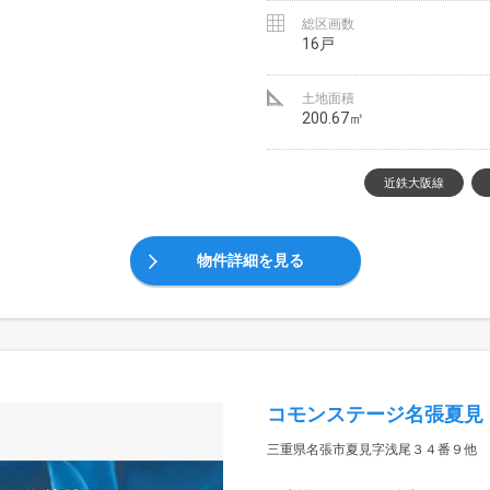
総区画数
16戸
土地面積
200.67㎡
近鉄大阪線
物件詳細を見る
コモンステージ名張夏見
三重県名張市夏見字浅尾３４番９他