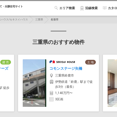
て・分譲住宅サイト
エリア検索
カタ
沿線検索
水ハウス/セキスイハウス
三重県
名張市
三重県のおすすめ物件
建 売
土 地
ナーズ
コモンステージ矢橋
三重県鈴鹿市
伊勢鉄道「鈴鹿」駅まで徒
歩3分（最長）
駅 徒歩
1,140万円〜
3区画