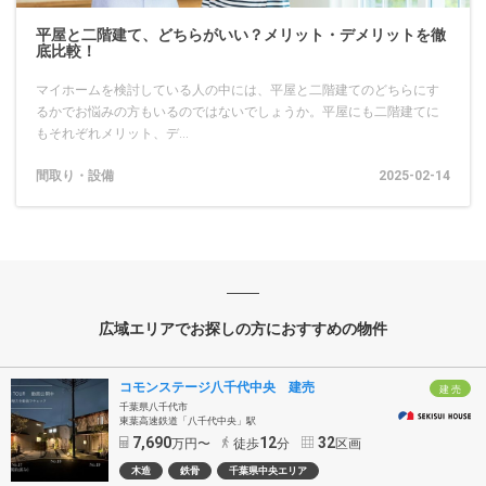
平屋と二階建て、どちらがいい？メリット・デメリットを徹
底比較！
マイホームを検討している人の中には、平屋と二階建てのどちらにす
るかでお悩みの方もいるのではないでしょうか。平屋にも二階建てに
もそれぞれメリット、デ...
間取り・設備
2025-02-14
広域エリアでお探しの方におすすめの物件
コモンステージ八千代中央 建売
建 売
千葉県八千代市
東葉高速鉄道「八千代中央」駅
7,690
12
32
万円〜
徒歩
分
区画
木造
鉄骨
千葉県中央エリア