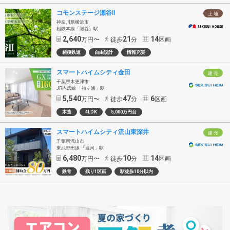
コモンステージ瀬谷Ⅱ
土 地
神奈川県横浜市
相鉄本線「瀬谷」駅
2,640
21
14
万円〜
徒歩
分
区画
相模鉄道
自由設計
情報充実
スマートハイムシティ金田
建 売
千葉県木更津市
JR内房線 「袖ヶ浦」駅
5,540
47
6
万円〜
徒歩
分
区画
木造
4LDK
5,000万円台
スマートハイムシティ流山東深井
建 売
千葉県流山市
東武野田線 「運河」駅
6,480
10
14
万円〜
徒歩
分
区画
鉄骨
残り1区画
駅徒歩10分以内