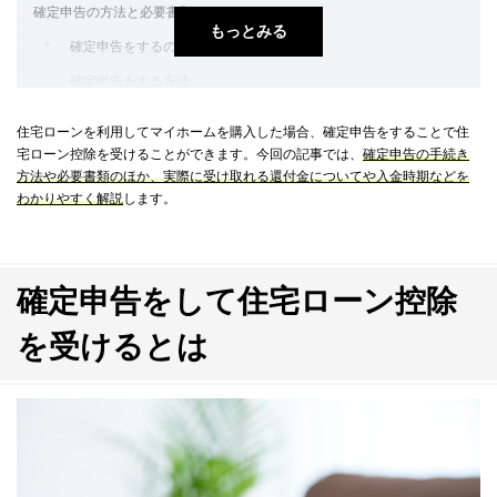
確定申告の方法と必要書類
もっとみる
確定申告をするのはいつ？
確定申告をする方法
確定申告時の必要書類
住宅ローンを利用してマイホームを購入した場合、確定申告をすることで住
宅ローン控除を受けることができます。今回の記事では、
確定申告の手続き
還付金が入金される時期や金額は？
方法や必要書類のほか、実際に受け取れる還付金についてや入金時期などを
還付時期
わかりやすく解説
します。
控除金額
確定申告をしてマイホームの住宅ローン控除を受けよう
確定申告をして住宅ローン控除
を受けるとは