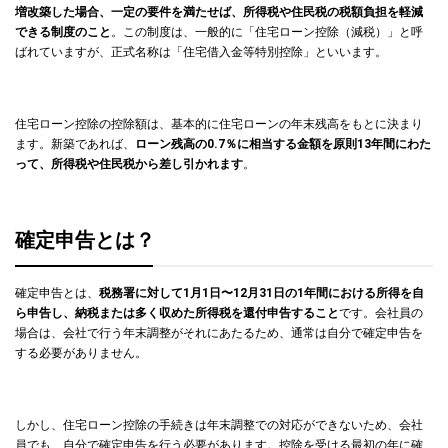
増改築した場合、一定の要件を満たせば、所得税や住民税の税額負担を軽減
できる制度のこと
。この制度は、一般的に「住宅ローン控除（減税）」と呼
ばれていますが、正式名称は「住宅借入金等特別控除」といいます。
住宅ローン控除の控除額は、基本的に住宅ローンの年末残高をもとに決まり
ます。新築であれば、
ローン残高の0.7％に相当する金額を原則13年間にわた
って、所得税や住民税から差し引かれます
。
確定申告とは？
確定申告とは、
税務署に対して1月1日〜12月31日の1年間における所得を自
ら申告し、納税または多く収めた所得税を還付申告すること
です。会社員の
場合は、会社で行う年末調整がそれにあたるため、通常は自分で確定申告を
する必要がありません。
しかし、住宅ローン控除の手続きは年末調整での対応ができないため、会社
員でも、自分で確定申告を行う必要があります。控除を受ける最初の年に確