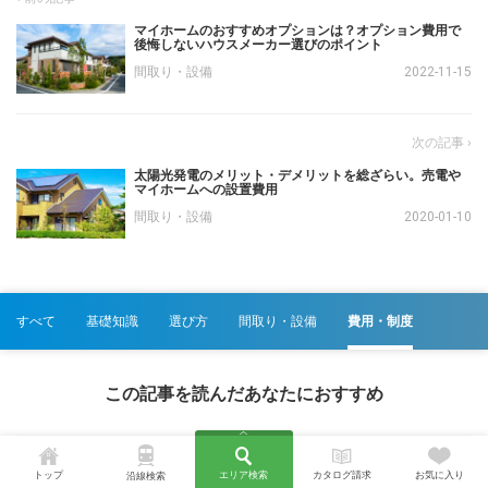
マイホームのおすすめオプションは？オプション費用で
後悔しないハウスメーカー選びのポイント
間取り・設備
2022-11-15
太陽光発電のメリット・デメリットを総ざらい。売電や
マイホームへの設置費用
間取り・設備
2020-01-10
すべて
基礎知識
選び方
間取り・設備
費用・制度
この記事を読んだあなたにおすすめ
トップ
エリア検索
カタログ請求
お気に入り
沿線検索