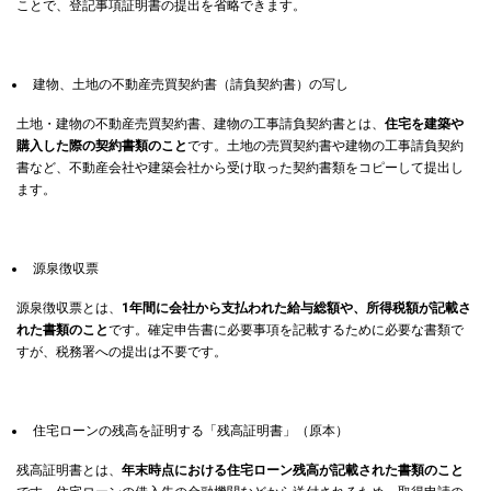
ことで、登記事項証明書の提出を省略できます。
建物、土地の不動産売買契約書（請負契約書）の写し
土地・建物の不動産売買契約書、建物の工事請負契約書とは、
住宅を建築や
購入した際の契約書類のこと
です。土地の売買契約書や建物の工事請負契約
書など、不動産会社や建築会社から受け取った契約書類をコピーして提出し
ます。
源泉徴収票
源泉徴収票とは、
1年間に会社から支払われた給与総額や、所得税額が記載さ
れた書類のこと
です。確定申告書に必要事項を記載するために必要な書類で
すが、税務署への提出は不要です。
住宅ローンの残高を証明する「残高証明書」（原本）
残高証明書とは、
年末時点における住宅ローン残高が記載された書類のこと