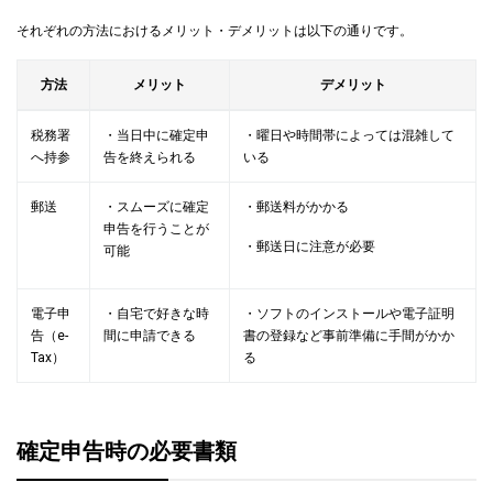
それぞれの方法におけるメリット・デメリットは以下の通りです。
方法
メリット
デメリット
税務署
・当日中に確定申
・曜日や時間帯によっては混雑して
へ持参
告を終えられる
いる
郵送
・スムーズに確定
・郵送料がかかる
申告を行うことが
・郵送日に注意が必要
可能
電子申
・自宅で好きな時
・ソフトのインストールや電子証明
告（e-
間に申請できる
書の登録など事前準備に手間がかか
Tax）
る
確定申告時の必要書類