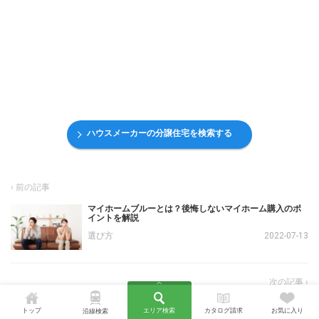
ハウスメーカーの分譲住宅を検索する
マイホームブルーとは？後悔しないマイホーム購入のポ
イントを解説
選び方
2022-07-13
家の解体費用はいくらが相場？解体の流れと助成金・ロ
トップ
エリア検索
カタログ請求
お気に入り
ーンの活用について
沿線検索