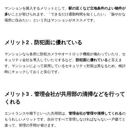
マンションを購入するメリットとして、
駅の近くなど立地条件のよい物件が
多い
ことが挙げられます。「できるだけ通勤時間を短くしたい」「賑やかな
場所に住みたい」という方はマンションがオススメです。
メリット2．防犯面に優れている
マンションなら各所に防犯カメラやオートロック機能が備わっていたり、セ
キュリティ会社を導入していたりするなど、
防犯面に優れている
と言えま
す。マンションによって採用しているセキュリティ対策は異なるため、検討
時にチェックしておくと安心です。
メリット3．管理会社が共用部の清掃などを行って
くれる
エントランスや廊下といった共用部は、
管理会社が管理や清掃してくれる
の
もうれしいメリットです。自分ですべて管理しなければならない一戸建てと
違って、管理の手間が省けます。