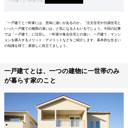
一戸建てと一軒家の違い
一戸建てと集合住宅の違い
「一戸建てと一軒家には、意味に違いがあるのか」「注文住宅や分譲住宅と
一戸建てを購入するメリット・デメリット
いった一戸建ての種類の違いは」と気になる人もいるでしょう。今回の記事
一戸建て購入のメリット
では「一戸建て」に注目し、一軒家や集合住宅との違い、一戸建て・マンシ
ョンを購入するメリット・デメリットなどをご紹介します。基本的な住まい
一戸建て購入のデメリット
の知識を得て、家探しに役立てましょう。
マンションを購入するメリット・デメリット
マンション購入のメリット
一戸建てとは、
一つの建物に一世帯のみ
マンション購入のデメリット
が暮らす家のこと
大手ハウスメーカーで建てる一戸建ての魅力
一戸建てとは一世帯で住む住居のこと。意味やメリットを知って住まい
選びを