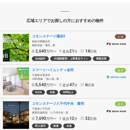
広域エリアでお探しの方におすすめの物件
コモンステージ瀬谷Ⅱ
土 地
神奈川県横浜市
相鉄本線「瀬谷」駅
2,640
21
14
万円〜
徒歩
分
区画
自由設計
JR湘南新宿・上野東京ライン
情報充実
スマートハイムシティ金田
建 売
千葉県木更津市
JR内房線 「袖ヶ浦」駅
5,540
47
6
万円〜
徒歩
分
区画
4LDK
木造
50坪以上
コモンステージ八千代中央 建売
建 売
千葉県八千代市
東葉高速鉄道「八千代中央」駅
7,690
12
32
万円〜
徒歩
分
区画
即入居可
鉄骨
木造