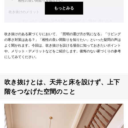
相性の良い間取りを知りたい
もっとみる
吹き抜けのメリット
＜メリット1＞窓から採光を取り入れやすく、明るい家になる
＜メリット2＞開放的で部屋全体が広く感じられる
吹き抜けのある家づくりにおいて、「照明の選び方が気になる」「リビング
＜メリット3＞空間の繋がりができ、コミュニケーションがとりや
の寒さ対策はある？」「相性の良い間取りを知りたい」といった疑問の声は
よく聞かれます。今回は、吹き抜けを設ける場合に知っておきたいポイント
すい
や、メリット・デメリットなどをご紹介します。後悔のない家づくりの参考
＜メリット4＞風通しが良くなる
にしてみてください。
＜メリット5＞こだわりの手すりで、一層おしゃれな家に
吹き抜けのデメリット
吹き抜けとは、天井と床を設けず、上下
＜デメリット1＞2階の床面積が狭くなる
階をつなげた空間のこと
＜デメリット2＞音やにおいが気になることも
＜デメリット3＞光熱費の負担が大きくなる
＜デメリット4＞窓やカーテンなどの掃除がしにくい
＜デメリット5＞プライバシーの確保に対策が必要