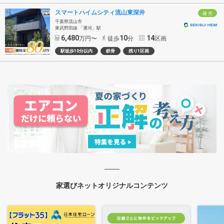
スマートハイムシティ流山東深井
建 売
千葉県流山市
東武野田線 「運河」駅
6,480
10
14
万円〜
徒歩
分
区画
駅徒歩10分以内
鉄骨
残り1区画
家選びネットオリジナルコンテンツ