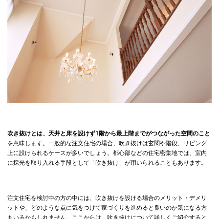
吹き抜け照明の種類と選び方のコツ
ペンダントライトを使う
ダクトレールに照明を設置する
壁面に間接照明をつける
吹き抜けリビングを過ごしやすくする対策
断熱性・気密性の高い家にする
シーリングファンなどを設置し、空気を循環させる
エアコンを設置する場合、高性能のものを選ぶ
条件にあわせ窓にカーテンの設置も検討
吹き抜けとは、天井と床を設けず1階から最上階までがつながった空間のこと
を意味します。一般的な注文住宅の場合、吹き抜けは玄関や階段、リビング
吹き抜けと相性の良い間取り実例を紹介
上に設けられるケースが多いでしょう。都心部などの住宅密集地では、室内
に採光を取り入れる手段として「吹き抜け」が用いられることもあります。
リビング階段を設置して、敷地を有効活用した間取り
半個室キッチンにして、においの広がりを抑えた間取り
静かに過ごしたい寝室を、吹き抜けから離して配置した間取り
注文住宅を検討中の方の中には、吹き抜けを設ける場合のメリット・デメリ
ットや、どのような点に気をつけて家づくりを進めると良いのか気になる方
大手ハウスメーカーで吹き抜けのある家づくり
もいるかもしれません。ここからは、吹き抜けについて詳しくご紹介すると