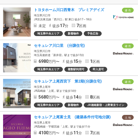
トヨタホーム川口西青木 プレミアデイズ
建 売
埼玉県川口市
JR京浜東北線「西川口」駅 東口 徒歩17～18分
17
7
未定
徒歩
分
区画
埼玉県中央エリア
新着物件
予告広告
セキュレア川口里 (分譲住宅)
建 売
埼玉県川口市
埼玉高速鉄道「新井宿」駅まで徒歩15分
6980
15
1
万円〜
徒歩
分
区画
埼玉県中央エリア
複数駅利用可
即入居可
セキュレア上尾西宮下 第2期(分譲住宅)
建 売
埼玉県上尾市
JR高崎線「上尾」駅まで徒歩14分
5680
14
8
万円〜
徒歩
分
区画
埼玉県中央エリア
新着物件
JR湘南新宿・上野東京ライン
セキュレア上尾富士見 (建築条件付宅地分譲)
土 地
埼玉県上尾市
JR高崎線・宇都宮線「上尾」駅まで徒歩11分
4100
11
7
万円〜
徒歩
分
区画