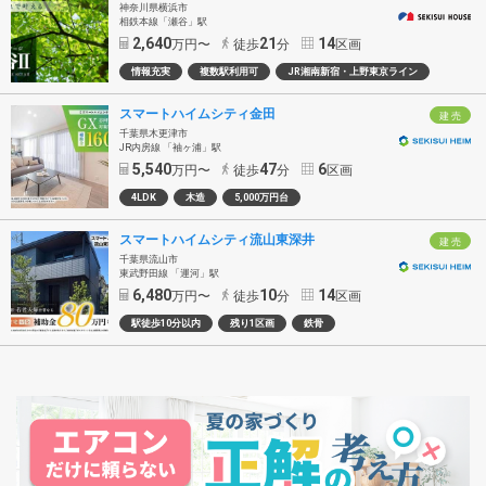
神奈川県横浜市
相鉄本線「瀬谷」駅
2,640
21
14
万円〜
徒歩
分
区画
情報充実
複数駅利用可
JR湘南新宿・上野東京ライン
スマートハイムシティ金田
建 売
千葉県木更津市
JR内房線 「袖ヶ浦」駅
5,540
47
6
万円〜
徒歩
分
区画
4LDK
木造
5,000万円台
スマートハイムシティ流山東深井
建 売
千葉県流山市
東武野田線 「運河」駅
6,480
10
14
万円〜
徒歩
分
区画
駅徒歩10分以内
残り1区画
鉄骨