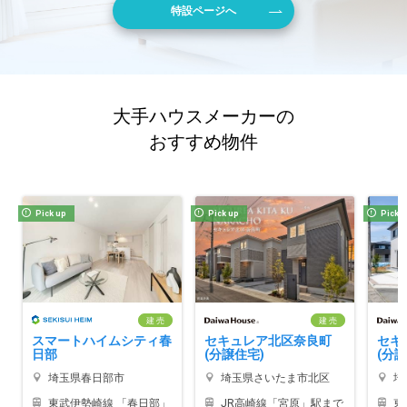
特設ページへ
大手ハウスメーカーの
おすすめ物件
Pick up
Pick up
Pick 
建 売
建 売
スマートハイムシティ春
セキュレア北区奈良町
セキ
日部
(分譲住宅)
(分譲
埼玉県春日部市
埼玉県さいたま市北区
埼
東武伊勢崎線 「春日部」
JR高崎線「宮原」駅まで
東