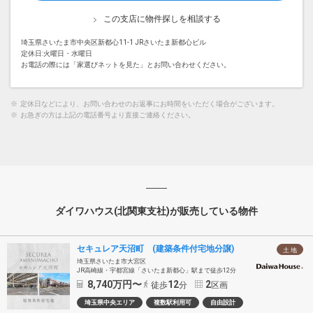
この支店に物件探しを相談する
埼玉県さいたま市中央区新都心11-1 JRさいたま新都心ビル
定休日:火曜日・水曜日
お電話の際には「家選びネットを見た」とお問い合わせください。
※
定休日などにより、お問い合わせのお返事にお時間をいただく場合がございます。
※
お急ぎの方は上記の電話番号より直接ご連絡ください。
ダイワハウス(北関東支社)が販売している物件
セキュレア天沼町 (建築条件付宅地分譲)
土 地
埼玉県さいたま市大宮区
JR高崎線・宇都宮線「さいたま新都心」駅まで徒歩12分
8,740
万円〜
12
2
徒歩
分
区画
埼玉県中央エリア
複数駅利用可
自由設計