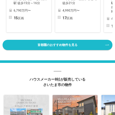
駅 徒歩15分～16分
徒歩21分
駅
自
6,790万円〜
4,990万円〜
約
15
17
区画
区画
4
1
首都圏のおすすめ物件を見る
ハウスメーカー8社が販売している
さいたま市の物件