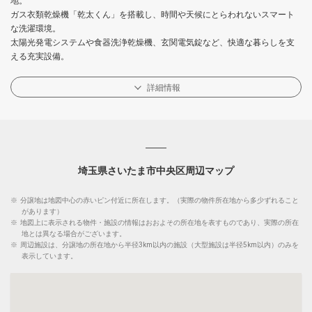
地。
ガス衣類乾燥機「乾太くん」を搭載し、時間や天候にとらわれないスマート
な洗濯環境。
太陽光発電システムや食器洗浄乾燥機、玄関電気錠など、快適な暮らしを支
える充実設備。
詳細情報
埼玉県さいたま市中央区周辺マップ
※
分譲地は地図中心の赤いピン付近に所在します。（実際の物件所在地から多少ずれること
があります）
※
地図上に表示される物件・施設の情報はおおよその所在地を表すものであり、実際の所在
地とは異なる場合がございます。
※
周辺施設は、分譲地の所在地から半径3km以内の施設（大型施設は半径5km以内）のみを
表示しています。