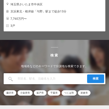
埼玉県さいたま市中央区
京浜東北・根岸線「与野」駅まで徒歩13分
7,760
万円〜
3戸
検索
地域名などのキーワードで分譲地を検索できます。
検索
藤沢市
小金井市
坂戸市
千葉市
つくば市
岩倉市