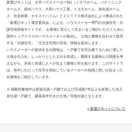
家選びネットは、大手ハウスメーカー8社（ミサワホーム、パナソニック
ホームズ、積水ハウス、大和ハウス工業、トヨタホーム、旭化成ホーム
ズ、住友林業、セキスイハイム）とＺＵＴＴＯ株式会社により構成された
「家選びネット運営委員会」による、ハウスメーカー専門の分譲住宅・分
譲宅地情報サイトです。 お客様に安心して住まいをご検討いただくために
国内トップクラスのハウスメーカーが集結し、土地と建物を合わせて販売
する「分譲住宅」「注文住宅用の宅地」情報を提供します。
ハウスメーカーが提供する分譲地は、一戸建て住宅を建てるために適した
土地を仕入れ、しっかりとした土台を造成し、隣接する建物との関係を考
えながら、末長く快適に人々が住まう建物と街を創ります。このサイトで
は、長年にわたって住宅を供給しているメーカーの知識と想いが詰まった
分譲地をご紹介しています。
※ 掲載対象物件は新築分譲一戸建ておよび完成後1年以上を経過した未入
居分譲一戸建て、建築条件付きの土地／宅地分譲となります。
> 家選びネットについて