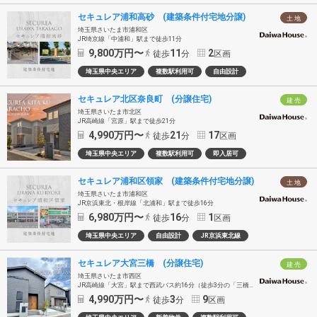
セキュレア浦和高砂 (建築条件付宅地分譲)
土 地
埼玉県さいたま市浦和区
JR埼京線「中浦和」駅まで徒歩11分
9,800
万円〜
11
2
徒歩
分
区画
埼玉県中央エリア
複数駅利用可
自由設計
セキュレア北区奈良町 (分譲住宅)
建 売
埼玉県さいたま市北区
JR高崎線「宮原」駅まで徒歩21分
4,990
万円〜
21
17
徒歩
分
区画
埼玉県中央エリア
複数駅利用可
即入居可
セキュレア浦和区領家 (建築条件付宅地分譲)
土 地
埼玉県さいたま市浦和区
JR京浜東北・根岸線「北浦和」駅まで徒歩16分
6,980
万円〜
16
1
徒歩
分
区画
埼玉県中央エリア
自由設計
JR京浜東北線
セキュレア大宮三橋 (分譲住宅)
建 売
埼玉県さいたま市西区
JR高崎線「大宮」駅まで西武バス約16分（徒歩3分の「三橋六丁目」バス停乗車）
4,990
万円〜
3
9
徒歩
分
区画