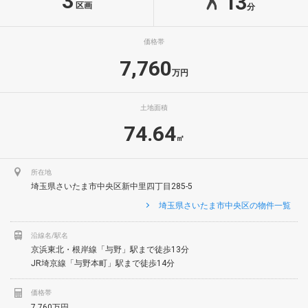
3
13
区画
分
価格帯
7,760
万円
土地面積
74.64
㎡
所在地
埼玉県さいたま市中央区新中里四丁目285-5
埼玉県さいたま市中央区の物件一覧
沿線名/駅名
京浜東北・根岸線「与野」駅まで徒歩13分
JR埼京線「与野本町」駅まで徒歩14分
価格帯
7,760万円