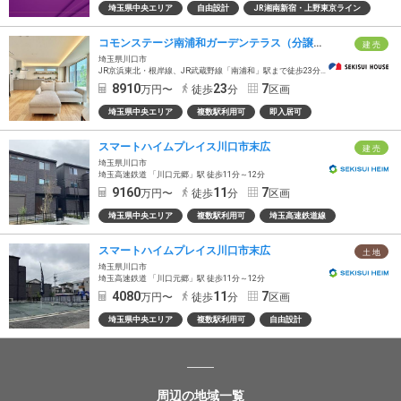
埼玉県中央エリア
自由設計
JR湘南新宿・上野東京ライン
コモンステージ南浦和ガーデンテラス（分譲住宅）
建 売
埼玉県川口市
JR京浜東北・根岸線、JR武蔵野線「南浦和」駅まで徒歩23分（最長）
8910
23
7
万円〜
徒歩
分
区画
埼玉県中央エリア
複数駅利用可
即入居可
スマートハイムプレイス川口市末広
建 売
埼玉県川口市
埼玉高速鉄道 「川口元郷」駅 徒歩11分～12分
9160
11
7
万円〜
徒歩
分
区画
埼玉県中央エリア
複数駅利用可
埼玉高速鉄道線
スマートハイムプレイス川口市末広
土 地
埼玉県川口市
埼玉高速鉄道 「川口元郷」駅 徒歩11分～12分
4080
11
7
万円〜
徒歩
分
区画
埼玉県中央エリア
複数駅利用可
自由設計
周辺の地域一覧