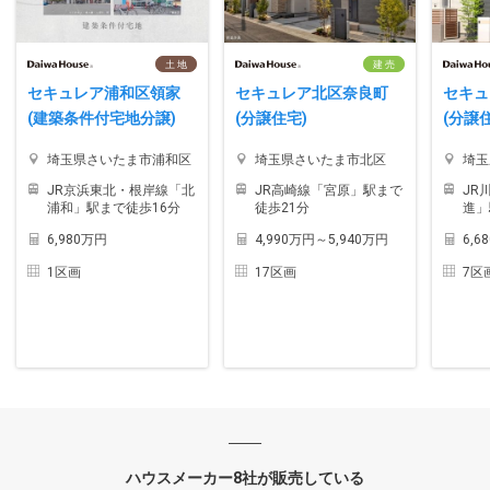
土 地
建 売
セキュレア浦和区領家
セキュレア北区奈良町
セキ
(建築条件付宅地分譲)
(分譲住宅)
(分譲
埼玉県さいたま市浦和区
埼玉県さいたま市北区
埼玉
JR京浜東北・根岸線「北
JR高崎線「宮原」駅まで
JR
浦和」駅まで徒歩16分
徒歩21分
進」
6,980万円
4,990万円～5,940万円
6,6
1区画
17区画
7区
ハウスメーカー8社が販売している