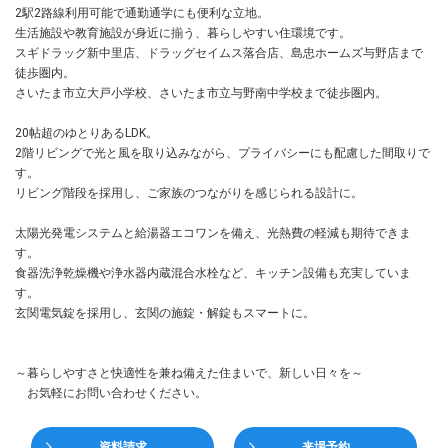
2駅2路線利用可能で通勤通学にも便利な立地。
生活施設や教育施設が身近に揃う、暮らしやすい住環境です。
スギドラッグ新中里店、ドラッグセイムス落合店、島忠ホームズ与野店まで
徒歩圏内。
さいたま市立大戸小学校、さいたま市立与野南中学校まで徒歩圏内。
20帖超のゆとりあるLDK。
2階リビングで光と風を取り込みながら、プライバシーにも配慮した間取りで
す。
リビング階段を採用し、ご家族のつながりを感じられる設計に。
太陽光発電システムと給湯器エコワンを備え、光熱費の軽減も期待できま
す。
食器洗浄乾燥機や浄水器内蔵混合水栓など、キッチン設備も充実していま
す。
玄関電気錠を採用し、玄関の施錠・解錠もスマートに。
～暮らしやすさと快適性を兼ね備えた住まいで、新しい日々を～
お気軽にお問い合わせください。
資料請求
来場予約