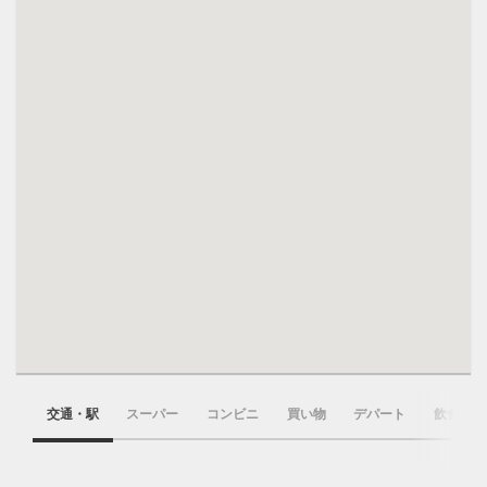
交通・駅
スーパー
コンビニ
買い物
デパート
飲食店