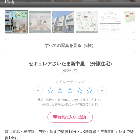
1号地
すべての写真を見る（6枚）
セキュレアさいたま新中里 (分譲住宅)
（分譲住宅）
マイレーティング
検討・比較をするためにこの物件を採点できます。
（採点した物件は
お気に入り
で確認できます）
お気に入りに追加
京浜東北・根岸線「与野」駅まで徒歩13分・JR埼京線「与野本町」駅まで徒
歩14分。