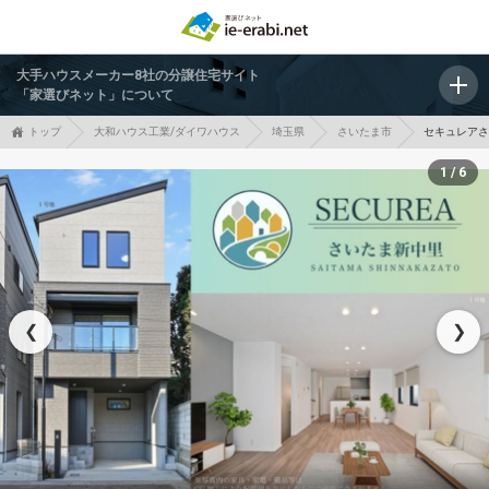
大手ハウスメーカー8社の分譲住宅サイト
「家選びネット」について
トップ
大和ハウス工業/ダイワハウス
埼玉県
さいたま市
セキュレアさ
1 / 6
❮
❯