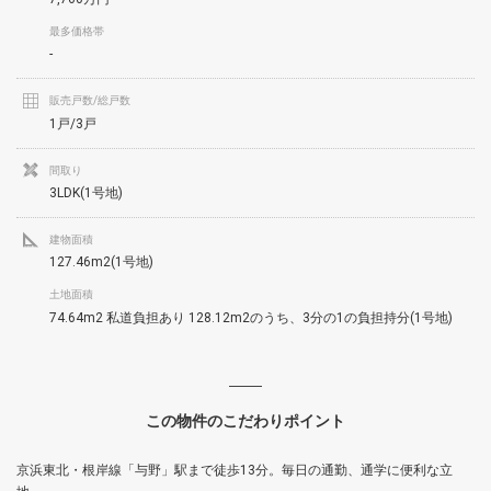
最多価格帯
-
販売戸数/総戸数
1戸/3戸
間取り
3LDK(1号地)
建物面積
127.46m2(1号地)
土地面積
74.64m2 私道負担あり 128.12m2のうち、3分の1の負担持分(1号地)
この物件のこだわりポイント
京浜東北・根岸線「与野」駅まで徒歩13分。毎日の通勤、通学に便利な立