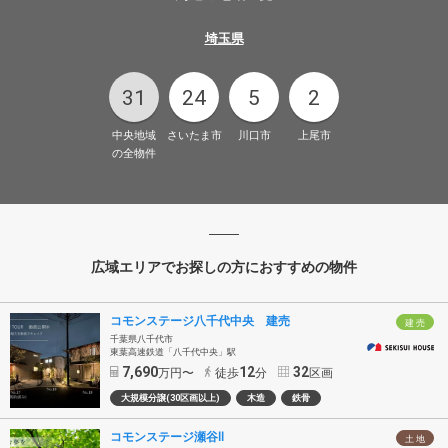
埼玉県
31
24
5
2
中央地域
さいたま市
川口市
上尾市
の全物件
広域エリアでお探しの方におすすめの物件
コモンステージ八千代中央 建売
建 売
千葉県八千代市
東葉高速鉄道「八千代中央」駅
7,690
12
32
万円〜
徒歩
分
区画
大規模分譲(30区画以上)
木造
鉄骨
コモンステージ瀬谷Ⅱ
土 地