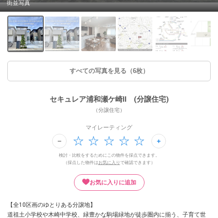
街並写真
すべての写真を見る（6枚）
セキュレア浦和瀬ケ崎II (分譲住宅)
（分譲住宅）
マイレーティング
検討・比較をするためにこの物件を採点できます。
（採点した物件は
お気に入り
で確認できます）
お気に入りに追加
【全10区画のゆとりある分譲地】
道祖土小学校や木崎中学校、緑豊かな駒場緑地が徒歩圏内に揃う、子育て世