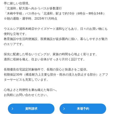
帯に嬉しい住環境。
「北浦和」駅方面へ向かうバスが多数運行
「木崎中学校」バス停から「北浦和」駅まで約10分（6時台～8時台34本）
※朝の通勤・通学時、2025年11月時点
ウエルシア浦和木崎店やクイズゲート浦和などもあり、日々のお買い物にも
便利な立地です。
教育施設や生活利便施設、医療施設が徒歩圏内に揃い、暮らしやすさが魅力
のエリアです。
採光に配慮した明るいリビングが、家族の時間を心地よく彩ります。
適所に収納を備え、住まい全体がすっきり片付く設計です。
長期優良住宅認定対象物件で、長期の安心と快適さをご提供。
初期保証30年（構造耐力上主要な部分・雨水の浸入を防止する部分）とアフ
ターサービスも充実しています。
心地よさと利便性を兼ね備えた毎日へ。
お気軽にお問い合わせください。
資料請求
来場予約