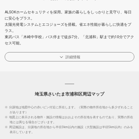
ALSOKホームセキュリティを採用。家族の暮らしをしっかりと見守り、毎日
に安心をプラス。
太陽光発電システムとエコジョーズを搭載。省エネ性能が暮らしに快適をプ
ラス。
東武バス「木崎中学校」バス停まで徒歩7分。「北浦和」駅まで約10分でアク
セス可能。
詳細情報
埼玉県さいたま市浦和区周辺マップ
※
分譲地は地図中心の赤いピン付近に所在します。（実際の物件所在地から多少ずれること
があります）
※
地図上に表示される物件・施設の情報はおおよその所在地を表すものであり、実際の所在
地とは異なる場合がございます。
※
周辺施設は、分譲地の所在地から半径3km以内の施設（大型施設は半径5km以内）のみを
表示しています。