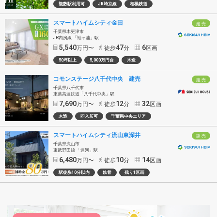
複数駅利用可
JR埼京線
相模鉄道
スマートハイムシティ金田
建 売
千葉県木更津市
JR内房線 「袖ヶ浦」駅
5,540
47
6
万円〜
徒歩
分
区画
50坪以上
5,000万円台
木造
コモンステージ八千代中央 建売
建 売
千葉県八千代市
東葉高速鉄道「八千代中央」駅
7,690
12
32
万円〜
徒歩
分
区画
木造
即入居可
千葉県中央エリア
スマートハイムシティ流山東深井
建 売
千葉県流山市
東武野田線 「運河」駅
6,480
10
14
万円〜
徒歩
分
区画
駅徒歩10分以内
鉄骨
残り1区画