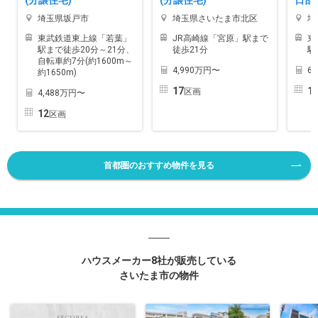
埼玉県坂戸市
埼玉県さいたま市北区
埼
東武鉄道東上線「若葉」
JR高崎線「宮原」駅まで
東
駅まで徒歩20分～21分、
徒歩21分
駅
自転車約7分(約1600m～
4,990万円〜
6
約1650m)
17
1
区画
4,488万円〜
12
区画
首都圏のおすすめ物件を見る
ハウスメーカー8社が販売している
さいたま市の物件