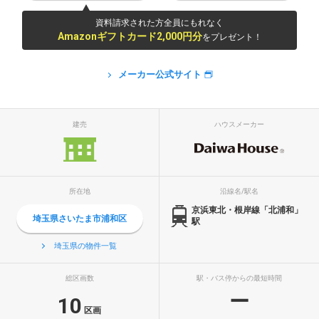
資料請求された方全員にもれなく
Amazonギフトカード2,000円分
をプレゼント！
メーカー公式サイト
建売
ハウスメーカー
所在地
沿線名/駅名
京浜東北・根岸線「北浦和」
埼玉県さいたま市浦和区
駅
埼玉県の物件一覧
総区画数
駅・バス停からの最短時間
ー
10
区画