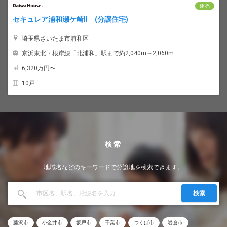
建 売
セキュレア浦和瀬ケ崎II (分譲住宅)
埼玉県さいたま市浦和区
京浜東北・根岸線「北浦和」駅まで約2,040m～2,060m
6,320
万円〜
10戸
検索
地域名などのキーワードで分譲地を検索できます。
検索
藤沢市
小金井市
坂戸市
千葉市
つくば市
岩倉市