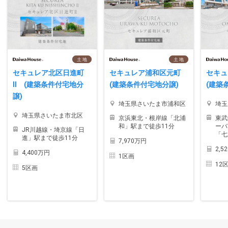
土 地
土 地
セキュレア北区日進町
セキュレア浦和区元町
セキ
II (建築条件付宅地分
(建築条件付宅地分譲)
(建築
譲)
埼玉県さいたま市浦和区
埼玉
埼玉県さいたま市北区
京浜東北・根岸線「北浦
東武
和」駅まで徒歩11分
ーバ
JR川越線・埼京線「日
「七
進」駅まで徒歩11分
7,970万円
2,5
4,400万円
1区画
12
5区画