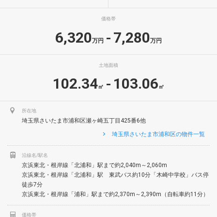
価格帯
6,320
7,280
-
万円
万円
土地面積
102.34
103.06
-
㎡
㎡
所在地
埼玉県さいたま市浦和区瀬ヶ崎五丁目425番6他
埼玉県さいたま市浦和区の物件一覧
沿線名/駅名
京浜東北・根岸線「北浦和」駅まで約2,040m～2,060m
京浜東北・根岸線「北浦和」駅 東武バス約10分「木崎中学校」バス停
徒歩7分
京浜東北・根岸線「浦和」駅まで約2,370m～2,390m（自転車約11分）
価格帯