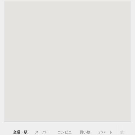
交通・駅
スーパー
コンビニ
買い物
デパート
飲食店