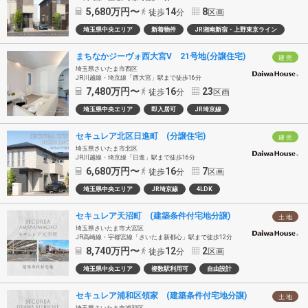
5,680
万円〜
14
8
徒歩
分
区画
埼玉県中央エリア
新着物件
JR湘南新宿・上野東京ライン
まちなかジーヴォ西大宮V 21号地(分譲住宅)
建 売
埼玉県さいたま市西区
JR川越線・埼京線「西大宮」駅まで徒歩16分
7,480
万円〜
16
23
徒歩
分
区画
埼玉県中央エリア
即入居可
JR埼京線
セキュレア北区日進町 (分譲住宅)
建 売
埼玉県さいたま市北区
JR川越線・埼京線「日進」駅まで徒歩16分
6,680
万円〜
16
7
徒歩
分
区画
埼玉県中央エリア
JR埼京線
4LDK
セキュレア天沼町 (建築条件付宅地分譲)
土 地
埼玉県さいたま市大宮区
JR高崎線・宇都宮線「さいたま新都心」駅まで徒歩12分
8,740
万円〜
12
2
徒歩
分
区画
埼玉県中央エリア
複数駅利用可
自由設計
セキュレア浦和区領家 (建築条件付宅地分譲)
土 地
埼玉県さいたま市浦和区