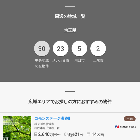
周辺の地域一覧
埼玉県
30
23
5
2
中央地域
さいたま市
川口市
上尾市
の全物件
広域エリアでお探しの方におすすめの物件
コモンステージ瀬谷Ⅱ
土 地
神奈川県横浜市
相鉄本線「瀬谷」駅
2,640
21
14
万円〜
徒歩
分
区画