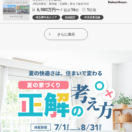
JR京浜東北・根岸線「北浦和」駅まで徒歩16分
6,980
万円〜
16
1
徒歩
分
区画
埼玉県中央エリア
自由設計
JR京浜東北線
さらに表示