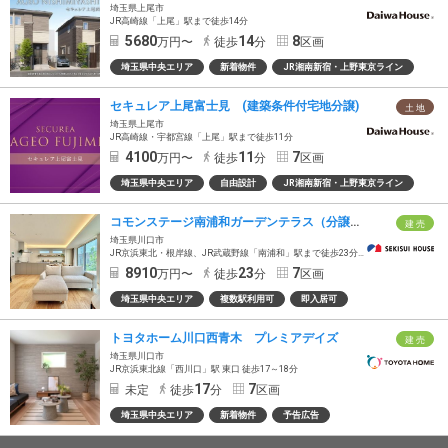
埼玉県上尾市
JR高崎線「上尾」駅まで徒歩14分
5680
14
8
万円〜
徒歩
分
区画
埼玉県中央エリア
新着物件
JR湘南新宿・上野東京ライン
セキュレア上尾富士見 (建築条件付宅地分譲)
土 地
埼玉県上尾市
JR高崎線・宇都宮線「上尾」駅まで徒歩11分
4100
11
7
万円〜
徒歩
分
区画
埼玉県中央エリア
自由設計
JR湘南新宿・上野東京ライン
コモンステージ南浦和ガーデンテラス（分譲住宅）
建 売
埼玉県川口市
JR京浜東北・根岸線、JR武蔵野線「南浦和」駅まで徒歩23分（最長）
8910
23
7
万円〜
徒歩
分
区画
埼玉県中央エリア
複数駅利用可
即入居可
トヨタホーム川口西青木 プレミアデイズ
建 売
埼玉県川口市
JR京浜東北線「西川口」駅 東口 徒歩17～18分
17
7
未定
徒歩
分
区画
埼玉県中央エリア
新着物件
予告広告