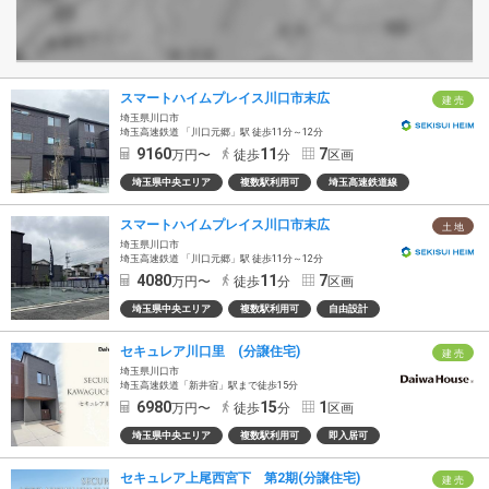
スマートハイムプレイス川口市末広
建 売
埼玉県川口市
埼玉高速鉄道 「川口元郷」駅 徒歩11分～12分
9160
11
7
万円〜
徒歩
分
区画
埼玉県中央エリア
複数駅利用可
埼玉高速鉄道線
スマートハイムプレイス川口市末広
土 地
埼玉県川口市
埼玉高速鉄道 「川口元郷」駅 徒歩11分～12分
4080
11
7
万円〜
徒歩
分
区画
埼玉県中央エリア
複数駅利用可
自由設計
セキュレア川口里 (分譲住宅)
建 売
埼玉県川口市
埼玉高速鉄道「新井宿」駅まで徒歩15分
6980
15
1
万円〜
徒歩
分
区画
埼玉県中央エリア
複数駅利用可
即入居可
セキュレア上尾西宮下 第2期(分譲住宅)
建 売