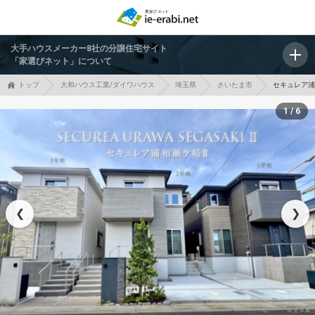
大手ハウスメーカー8社の分譲住宅サイト
「家選びネット」について
トップ
大和ハウス工業/ダイワハウス
埼玉県
さいたま市
セキュレア浦
1 / 6
❮
❯