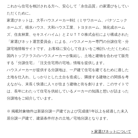
これから住宅を検討される方へ、安心して「永住品質」の家選びをしてい
ただくために。
家選びネットは、大手ハウスメーカー8社（ミサワホーム、パナソニック
ホームズ、積水ハウス、大和ハウス工業、トヨタホーム、旭化成ホーム
ズ、住友林業、セキスイハイム）とＺＵＴＴＯ株式会社により構成された
「家選びネット運営委員会」による、ハウスメーカー専門の分譲住宅・分
譲宅地情報サイトです。 お客様に安心して住まいをご検討いただくために
国内トップクラスのハウスメーカーが集結し、土地と建物を合わせて販売
する「分譲住宅」「注文住宅用の宅地」情報を提供します。
ハウスメーカーが提供する分譲地は、一戸建て住宅を建てるために適した
土地を仕入れ、しっかりとした土台を造成し、隣接する建物との関係を考
えながら、末長く快適に人々が住まう建物と街を創ります。このサイトで
は、長年にわたって住宅を供給しているメーカーの知識と想いが詰まった
分譲地をご紹介しています。
※ 掲載対象物件は新築分譲一戸建ておよび完成後1年以上を経過した未入
居分譲一戸建て、建築条件付きの土地／宅地分譲となります。
> 家選びネットについて