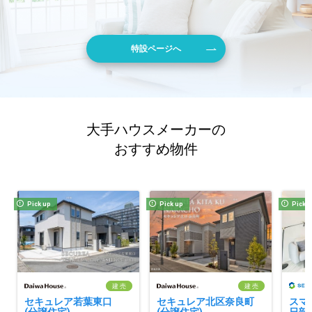
特設ページへ
大手ハウスメーカーの
おすすめ物件
Pick up
Pick up
Pick 
建 売
建 売
セキュレア若葉東口
セキュレア北区奈良町
スマ
(分譲住宅)
(分譲住宅)
日部