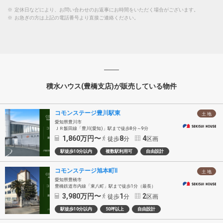
※
定休日などにより、お問い合わせのお返事にお時間をいただく場合がございます。
※
お急ぎの方は上記の電話番号より直接ご連絡ください。
積水ハウス(豊橋支店)が販売している物件
コモンステージ豊川駅東
土 地
愛知県豊川市
ＪＲ飯田線「豊川(愛知)」駅まで徒歩8分～9分
1,860
万円〜
8
4
徒歩
分
区画
駅徒歩10分以内
複数駅利用可
自由設計
コモンステージ旭本町Ⅱ
土 地
愛知県豊橋市
豊橋鉄道市内線「東八町」駅まで徒歩1分（最長）
3,980
万円〜
1
2
徒歩
分
区画
駅徒歩10分以内
50坪以上
自由設計