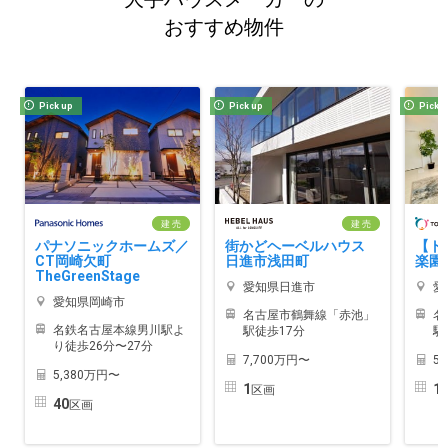
おすすめ物件
Pick up
Pick up
Pick 
建 売
建 売
パナソニックホームズ／
街かどヘーベルハウス
【ト
CT岡崎欠町
日進市浅田町
楽園
TheGreenStage
愛知県日進市
愛
愛知県岡崎市
名古屋市鶴舞線「赤池」
名
名鉄名古屋本線男川駅よ
駅徒歩17分
駅
り徒歩26分〜27分
7,700万円〜
5
5,380万円〜
1
1
区画
40
区画