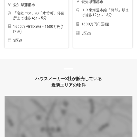
愛知県蒲郡市
愛知県蒲郡市
ＪＲ東海道本線「蒲郡」駅ま
「名鉄バス」の「水竹町」停留
で徒歩12分～13分
所まで徒歩4分～5分
1580万円(3区画)
1660万円(1区画)～1680万円(1
区画)
5区画
3区画
ハウスメーカー8社が販売している
近隣エリアの物件