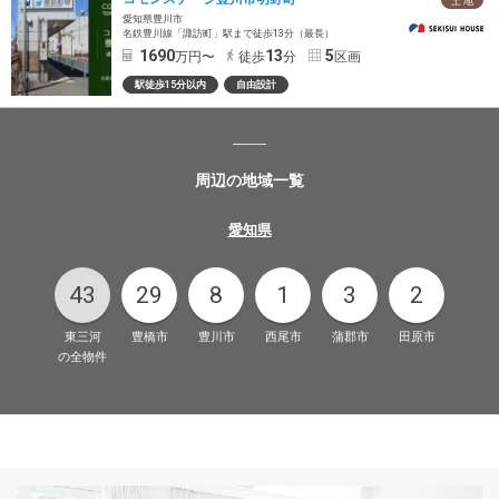
土 地
愛知県豊川市
名鉄豊川線「諏訪町」駅まで徒歩13分（最長）
1690
13
5
万円〜
徒歩
分
区画
駅徒歩15分以内
自由設計
周辺の地域一覧
愛知県
43
29
8
1
3
2
東三河
豊橋市
豊川市
西尾市
蒲郡市
田原市
の全物件