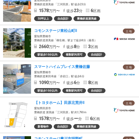
愛知県田原市
豊橋鉄道渥美線 「三河田原」駅 徒歩23分
1578
23
6
万円〜
徒歩
分
区画
50坪以上
自由設計
豊橋鉄道渥美線
コモンステージ東松山町Ⅱ
土 地
愛知県豊橋市
豊橋鉄道渥美線「柳生橋」駅まで徒歩8分（最長）
2660
8
3
万円〜
徒歩
分
区画
駅徒歩10分以内
複数駅利用可
自由設計
スマートハイムプレイス豊橋佐藤
土 地
愛知県豊橋市
豊橋鉄道東田本線 「赤岩口」駅 徒歩6分
1090
6
8
万円〜
徒歩
分
区画
駅徒歩10分以内
複数駅利用可
自由設計
【トヨタホーム】田原北荒井Ⅱ
土 地
愛知県田原市
豊橋鉄道 渥美線「三河田原」駅 約1,790m
1578
ー
6
万円〜
徒歩
分
区画
新着物件
自由設計
豊橋鉄道渥美線
コモンステージ豊川市明野町