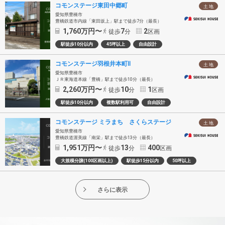
コモンステージ東田中郷町
土 地
愛知県豊橋市
豊橋鉄道市内線「東田坂上」駅まで徒歩7分（最長）
1,760
万円〜
7
2
徒歩
分
区画
駅徒歩10分以内
45坪以上
自由設計
コモンステージ羽根井本町Ⅱ
土 地
愛知県豊橋市
ＪＲ東海道本線「豊橋」駅まで徒歩10分（最長）
2,260
万円〜
10
1
徒歩
分
区画
駅徒歩10分以内
複数駅利用可
自由設計
コモンステージ ミラまち さくらステージ
土 地
愛知県豊橋市
豊橋鉄道渥美線「南栄」駅まで徒歩13分（最長）
1,951
万円〜
13
400
徒歩
分
区画
大規模分譲(100区画以上)
駅徒歩15分以内
50坪以上
さらに表示