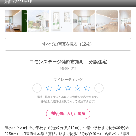
撮影：2025年6月
すべての写真を見る（12枚）
コモンステージ蒲郡市旭町 分譲住宅
（分譲住宅）
マイレーティング
検討・比較をするためにこの物件を採点できます。
（採点した物件は
お気に入り
で確認できます）
お気に入りに追加
積水ハウス■中央小学校まで徒歩7分(約510ｍ)、中部中学校まで徒歩30分(約
2350ｍ)、JR東海道本線「蒲郡」駅まで徒歩12分(約940ｍ)、名鉄バス「厚生