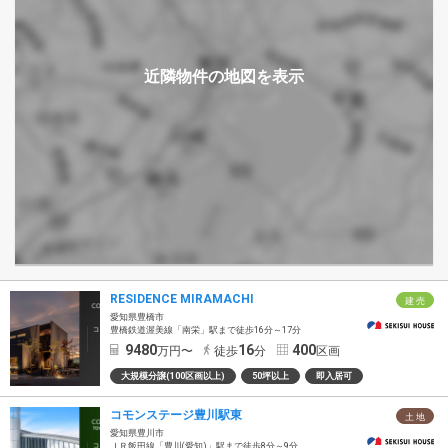
RESIDENCE MIRAMACHI
建 売
愛知県豊橋市
豊橋鉄道渥美線「南栄」駅まで徒歩16分～17分
9480
16
400
万円〜
徒歩
分
区画
大規模分譲(100区画以上)
50坪以上
即入居可
コモンステージ豊川駅東
土 地
愛知県豊川市
ＪＲ飯田線「豊川(愛知)」駅まで徒歩8分～9分