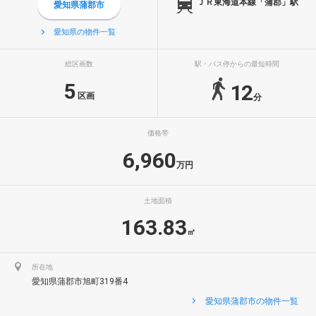
ＪＲ東海道本線「蒲郡」駅
愛知県蒲郡市
愛知県の物件一覧
総区画数
駅・バス停からの最短時間
5
12
区画
分
価格帯
6,960
万円
土地面積
163.83
㎡
所在地
愛知県蒲郡市旭町319番4
愛知県蒲郡市の物件一覧