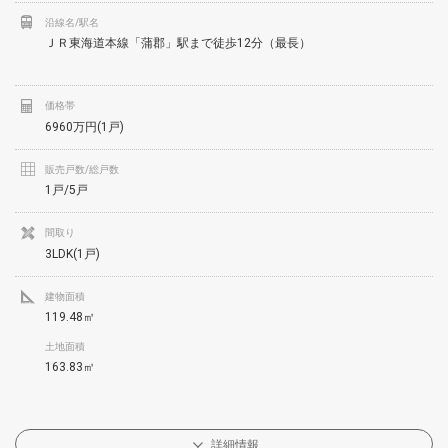
沿線名/駅名
ＪＲ東海道本線「蒲郡」駅まで徒歩12分（最長）
価格帯
6960万円(1戸)
販売戸数/総戸数
1戸/5戸
間取り
3LDK(1戸)
建物面積
119.48㎡
土地面積
163.83㎡
詳細情報