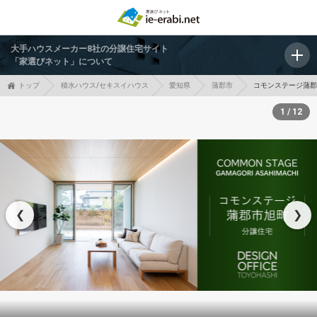
大手ハウスメーカー8社の分譲住宅サイト
「家選びネット」について
トップ
積水ハウス/セキスイハウス
愛知県
蒲郡市
コモンステージ蒲
1 / 12
❮
❯