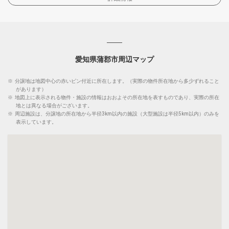
愛知県蒲郡市周辺マップ
※
分譲地は地図中心の赤いピン付近に所在します。（実際の物件所在地から多少ずれること
があります）
※
地図上に表示される物件・施設の情報はおおよその所在地を表すものであり、実際の所在
地とは異なる場合がございます。
※
周辺施設は、分譲地の所在地から半径3km以内の施設（大型施設は半径5km以内）のみを
表示しています。