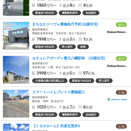
1860
8
4
万円〜
徒歩
分
区画
駅徒歩10分以内
複数駅利用可
自由設計
まちなかジーヴォ豊橋曲尺手町(分譲住宅)
建 売
愛知県豊橋市
豊橋鉄道東田本線「市役所前」駅まで徒歩3分
7998
3
1
万円〜
徒歩
分
区画
駅徒歩10分以内
即入居可
鉄骨
セキュレアガーデン豊川八幡駅南 (分譲住宅)
建 売
愛知県豊川市
名鉄豊川線「八幡」駅まで徒歩5分～8分
3998
5
97
万円〜
徒歩
分
区画
大規模分譲(30区画以上)
駅徒歩10分以内
即入居可
スマートハイムプレイス豊橋菰口
土 地
愛知県豊橋市
飯田線 「船町」駅 徒歩7分
1020
7
6
万円〜
徒歩
分
区画
駅徒歩10分以内
複数駅利用可
自由設計
【トヨタホーム】田原北荒井II
土 地