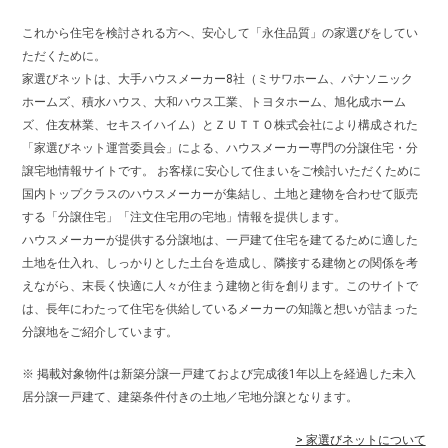
これから住宅を検討される方へ、安心して「永住品質」の家選びをしてい
ただくために。
家選びネットは、大手ハウスメーカー8社（ミサワホーム、パナソニック
ホームズ、積水ハウス、大和ハウス工業、トヨタホーム、旭化成ホーム
ズ、住友林業、セキスイハイム）とＺＵＴＴＯ株式会社により構成された
「家選びネット運営委員会」による、ハウスメーカー専門の分譲住宅・分
譲宅地情報サイトです。 お客様に安心して住まいをご検討いただくために
国内トップクラスのハウスメーカーが集結し、土地と建物を合わせて販売
する「分譲住宅」「注文住宅用の宅地」情報を提供します。
ハウスメーカーが提供する分譲地は、一戸建て住宅を建てるために適した
土地を仕入れ、しっかりとした土台を造成し、隣接する建物との関係を考
えながら、末長く快適に人々が住まう建物と街を創ります。このサイトで
は、長年にわたって住宅を供給しているメーカーの知識と想いが詰まった
分譲地をご紹介しています。
※ 掲載対象物件は新築分譲一戸建ておよび完成後1年以上を経過した未入
居分譲一戸建て、建築条件付きの土地／宅地分譲となります。
> 家選びネットについて