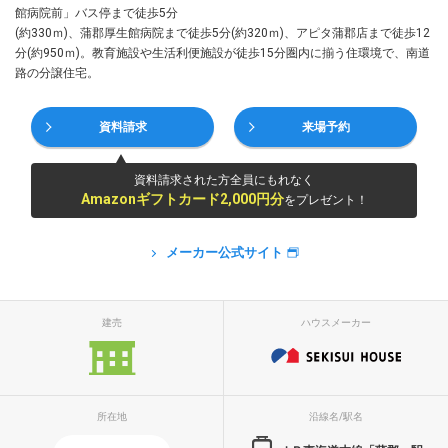
館病院前」バス停まで徒歩5分
(約330ｍ)、蒲郡厚生館病院まで徒歩5分(約320ｍ)、アピタ蒲郡店まで徒歩12
分(約950ｍ)。教育施設や生活利便施設が徒歩15分圏内に揃う住環境で、南道
路の分譲住宅。
資料請求
来場予約
資料請求された方全員にもれなく
Amazonギフトカード2,000円分
をプレゼント！
メーカー公式サイト
建売
ハウスメーカー
所在地
沿線名/駅名