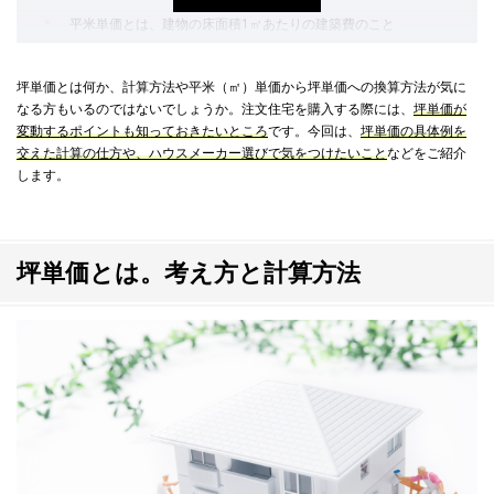
平米単価とは、建物の床面積1㎡あたりの建築費のこと
平米単価を坪単価に換算する計算式
坪単価とは何か、計算方法や平米（㎡）単価から坪単価への換算方法が気に
坪単価が変動する2つのポイント
なる方もいるのではないでしょうか。注文住宅を購入する際には、
坪単価が
変動するポイントも知っておきたいところ
です。今回は、
坪単価の具体例を
ポイント1：延床面積が小さいほど坪単価は割高になる
交えた計算の仕方や、ハウスメーカー選びで気をつけたいこと
などをご紹介
ポイント2：施工床面積で計算している場合は坪単価が下がる
します。
坪単価からハウスメーカーを選ぶときに気をつけたいこと
坪単価に別途付帯工事費や諸経費は含まれない。予算の伝え方に
坪単価とは。考え方と計算方法
気をつけよう
複数のハウスメーカーに見積もり依頼をするときは内容の違いに
注目
住宅設備の内容に注目しよう
坪単価の計算方法を理解して注文住宅の予算を考えよう！