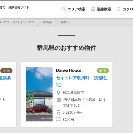
建て・分譲住宅サイト
エリア検索
カタ
沿線検索
和ハウス工業/ダイワハウス
群馬県
前橋市
群馬県のおすすめ物件
土 地
建 売
建築条
セキュレア歌川町 (分譲住
宅)
群馬県高崎市
「太
JR信越本線「北高崎」駅ま
で徒歩16分
5,280万円〜
32区画