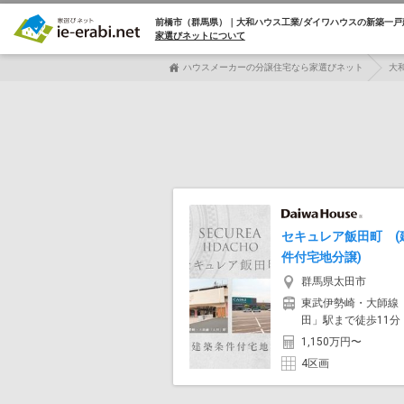
前橋市（群馬県）｜大和ハウス工業/ダイワハウスの
新築一戸
家選びネットについて
ハウスメーカーの分譲住宅なら家選びネット
大
セキュレア飯田町 (
件付宅地分譲)
群馬県太田市
東武伊勢崎・大師線
田」駅まで徒歩11分
1,150万円〜
4区画