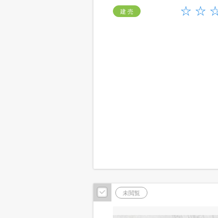
建 売
未閲覧