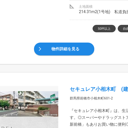
土地面積
214.31m2(1号地) 私道
50坪以上
自
物件詳細を見る
セキュレア小相木町 (建
群馬県前橋市小相木町601-2
『セキュレア小相木町』は、生
す。◎スーパーやドラッグスト
新前橋」もありお買い物に便利