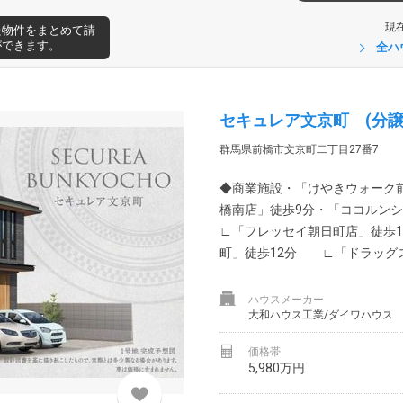
現
た物件をまとめて請
ができます。
全ハ
セキュレア文京町 (分譲
群馬県前橋市文京町二丁目27番7
◆商業施設・「けやきウォーク
橋南店」徒歩9分・「ココルン
∟「フレッセイ朝日町店」徒歩
町」徒歩12分 ∟「ドラッグス
ハウスメーカー
大和ハウス工業/ダイワハウス
価格帯
5,980万円