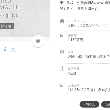
東中学校」が徒歩圏内のため通
設も近く、世代を問わず...
ハウスメーカー
大和ハウス工業/ダイワハウス
価格帯
1,180万円
交通
JR両毛線「新前橋」駅まで
総区画数
2区画
土地面積
161.45m2(1号地) 私道
45坪以上
自