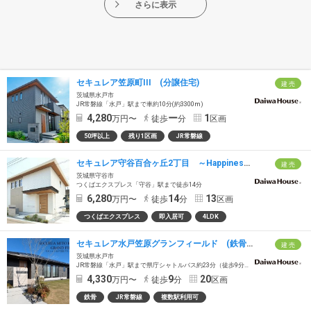
さらに表示
セキュレア笠原町III (分譲住宅)
建 売
茨城県水戸市
JR常磐線「水戸」駅まで車約10分(約3300m)
4,280
ー
1
万円〜
徒歩
分
区画
50坪以上
残り1区画
JR常磐線
セキュレア守谷百合ヶ丘2丁目 ～Happiness Garden～（鉄骨）(分譲住宅)
建 売
茨城県守谷市
つくばエクスプレス「守谷」駅まで徒歩14分
6,280
14
13
万円〜
徒歩
分
区画
つくばエクスプレス
即入居可
4LDK
セキュレア水戸笠原グランフィールド (鉄骨造）(分譲住宅)
建 売
茨城県水戸市
JR常磐線「水戸」駅まで県庁シャトルバス約23分（徒歩9分～10分の「県庁」バス停乗車）
4,330
9
20
万円〜
徒歩
分
区画
鉄骨
JR常磐線
複数駅利用可