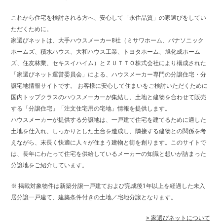
これから住宅を検討される方へ、安心して「永住品質」の家選びをしてい
ただくために。
家選びネットは、大手ハウスメーカー8社（ミサワホーム、パナソニック
ホームズ、積水ハウス、大和ハウス工業、トヨタホーム、旭化成ホーム
ズ、住友林業、セキスイハイム）とＺＵＴＴＯ株式会社により構成された
「家選びネット運営委員会」による、ハウスメーカー専門の分譲住宅・分
譲宅地情報サイトです。 お客様に安心して住まいをご検討いただくために
国内トップクラスのハウスメーカーが集結し、土地と建物を合わせて販売
する「分譲住宅」「注文住宅用の宅地」情報を提供します。
ハウスメーカーが提供する分譲地は、一戸建て住宅を建てるために適した
土地を仕入れ、しっかりとした土台を造成し、隣接する建物との関係を考
えながら、末長く快適に人々が住まう建物と街を創ります。このサイトで
は、長年にわたって住宅を供給しているメーカーの知識と想いが詰まった
分譲地をご紹介しています。
※ 掲載対象物件は新築分譲一戸建ておよび完成後1年以上を経過した未入
居分譲一戸建て、建築条件付きの土地／宅地分譲となります。
> 家選びネットについて