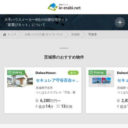
大手ハウスメーカー8社の分譲住宅サイト
「家選びネット」について
トップ
大和ハウス工業/ダイワハウス
茨城県
守谷市
茨城県のおすすめ物件
Pick up
Pick up
建 売
セキュレア守谷百合ヶ丘2丁目 ～Happiness Garden～（鉄骨）(分譲住宅)
茨城県守谷市
茨城県
つくばエクスプレス「守谷」駅
つくばエ
6,280
2,8
万円〜
14
13
徒歩
分
区画
徒歩