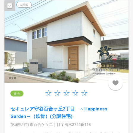
未閲覧
建 売
セキュレア守谷百合ヶ丘2丁目 ～Happiness
Garden～（鉄骨）(分譲住宅)
茨城県守谷市百合ケ丘二丁目字清水2755番118