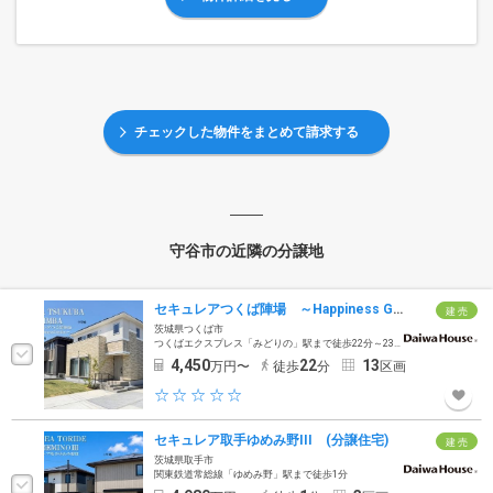
チェックした物件をまとめて請求する
守谷市の近隣の分譲地
セキュレアつくば陣場 ～Happiness Garden～(分譲住宅)
建 売
茨城県つくば市
つくばエクスプレス「みどりの」駅まで徒歩22分～23分
4,450
22
13
万円〜
徒歩
分
区画
セキュレア取手ゆめみ野III (分譲住宅)
建 売
茨城県取手市
関東鉄道常総線「ゆめみ野」駅まで徒歩1分