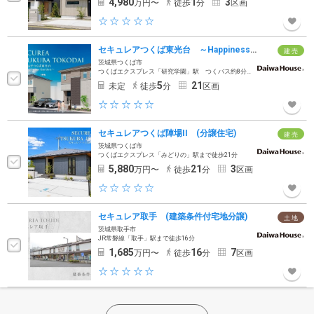
4,980
1
3
万円〜
徒歩
分
区画
セキュレアつくば東光台 ～Happiness Garden～（2・3号地）(分譲住宅)
建 売
茨城県つくば市
つくばエクスプレス「研究学園」駅 つくバス約8分（徒歩5分の「東光台体育館」バス停乗車）
5
21
未定
徒歩
分
区画
セキュレアつくば陣場II (分譲住宅)
建 売
茨城県つくば市
つくばエクスプレス「みどりの」駅まで徒歩21分
5,880
21
3
万円〜
徒歩
分
区画
セキュレア取手 (建築条件付宅地分譲)
土 地
茨城県取手市
JR常磐線「取手」駅まで徒歩16分
1,685
16
7
万円〜
徒歩
分
区画