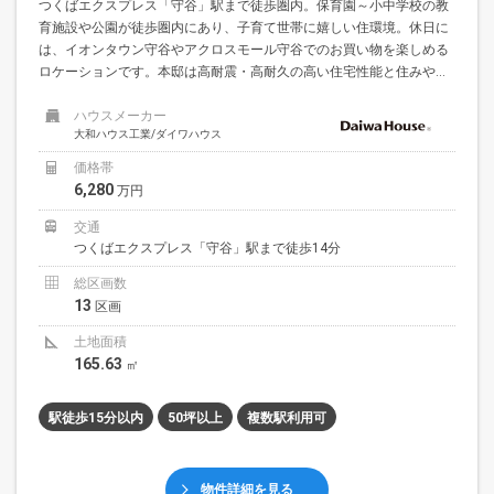
つくばエクスプレス「守谷」駅まで徒歩圏内。保育園～小中学校の教
育施設や公園が徒歩圏内にあり、子育て世帯に嬉しい住環境。休日に
は、イオンタウン守谷やアクロスモール守谷でのお買い物を楽しめる
ロケーションです。本邸は高耐震・高耐久の高い住宅性能と住みや...
ハウスメーカー
大和ハウス工業/ダイワハウス
価格帯
6,280
万円
交通
つくばエクスプレス「守谷」駅まで徒歩14分
総区画数
13
区画
土地面積
165.63
㎡
駅徒歩15分以内
50坪以上
複数駅利用可
物件詳細を見る