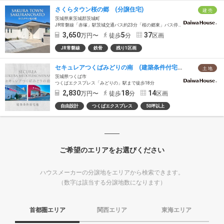
さくらタウン桜の郷 (分譲住宅)
建 売
茨城県東茨城郡茨城町
JR常磐線「赤塚」駅茨城交通バス約23分「桜の郷東」バス停徒歩5分
3,650
5
37
万円〜
徒歩
分
区画
JR常磐線
鉄骨
残り1区画
セキュレアつくばみどりの南 (建築条件付宅地分譲)
土 地
茨城県つくば市
つくばエクスプレス「みどりの」駅まで徒歩18分
2,830
18
14
万円〜
徒歩
分
区画
自由設計
つくばエクスプレス
50坪以上
ご希望のエリアをお選びください
ハウスメーカーの分譲地をエリアから検索できます。
（数字は該当する分譲地数になります）
首都圏エリア
関西エリア
東海エリア