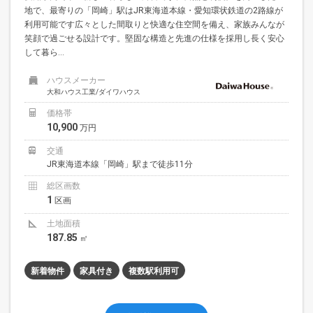
地で、最寄りの「岡崎」駅はJR東海道本線・愛知環状鉄道の2路線が
利用可能です広々とした間取りと快適な住空間を備え、家族みんなが
笑顔で過ごせる設計です。堅固な構造と先進の仕様を採用し長く安心
して暮ら...
ハウスメーカー
大和ハウス工業/ダイワハウス
価格帯
10,900
万円
交通
JR東海道本線「岡崎」駅まで徒歩11分
総区画数
1
区画
土地面積
187.85
㎡
新着物件
家具付き
複数駅利用可