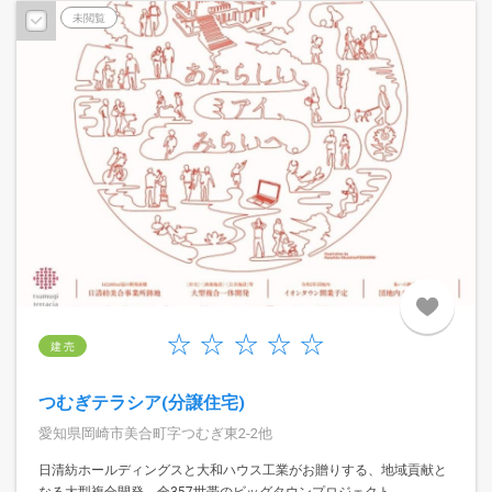
未閲覧
建 売
つむぎテラシア(分譲住宅)
愛知県岡崎市美合町字つむぎ東2-2他
日清紡ホールディングスと大和ハウス工業がお贈りする、地域貢献と
なる大型複合開発、全357世帯のビッグタウンプロジェクト。