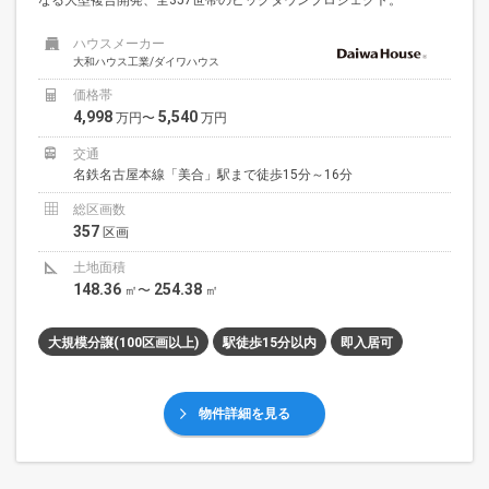
ハウスメーカー
大和ハウス工業/ダイワハウス
価格帯
4,998
5,540
万円〜
万円
交通
名鉄名古屋本線「美合」駅まで徒歩15分～16分
総区画数
357
区画
土地面積
148.36
254.38
㎡〜
㎡
大規模分譲(100区画以上)
駅徒歩15分以内
即入居可
物件詳細を見る