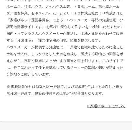
ホームズ、積水ハウス、大和ハウス工業、トヨタホーム、旭化成ホーム
ズ、住友林業、セキスイハイム）とＺＵＴＴＯ株式会社により構成された
「家選びネット運営委員会」による、ハウスメーカー専門の分譲住宅・分
譲宅地情報サイトです。 お客様に安心して住まいをご検討いただくために
国内トップクラスのハウスメーカーが集結し、土地と建物を合わせて販売
する「分譲住宅」「注文住宅用の宅地」情報を提供します。
ハウスメーカーが提供する分譲地は、一戸建て住宅を建てるために適した
土地を仕入れ、しっかりとした土台を造成し、隣接する建物との関係を考
えながら、末長く快適に人々が住まう建物と街を創ります。このサイトで
は、長年にわたって住宅を供給しているメーカーの知識と想いが詰まった
分譲地をご紹介しています。
※ 掲載対象物件は新築分譲一戸建ておよび完成後1年以上を経過した未入
居分譲一戸建て、建築条件付きの土地／宅地分譲となります。
> 家選びネットについて