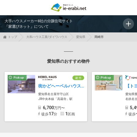
大手ハウスメーカー8社の分譲住宅サイト
「家選びネット」について
トップ
大和ハウス工業/ダイワハウス
愛知県
岡崎市
愛知県のおすすめ物件
Pick up
Pick up
建 売
街かどヘーベルハウス 守山区上志段味
愛知県名古屋市守山区
愛知県
JR中央本線「高蔵寺」駅
名鉄名
6,700
5,4
万円〜
17
1
徒歩
分
区画
徒歩