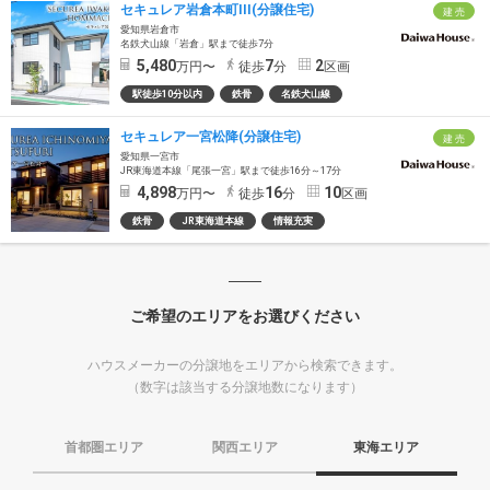
セキュレア岩倉本町III(分譲住宅)
建 売
愛知県岩倉市
名鉄犬山線「岩倉」駅まで徒歩7分
5,480
7
2
万円〜
徒歩
分
区画
駅徒歩10分以内
鉄骨
名鉄犬山線
セキュレア一宮松降(分譲住宅)
建 売
愛知県一宮市
JR東海道本線「尾張一宮」駅まで徒歩16分～17分
4,898
16
10
万円〜
徒歩
分
区画
鉄骨
JR東海道本線
情報充実
ご希望のエリアをお選びください
ハウスメーカーの分譲地をエリアから検索できます。
（数字は該当する分譲地数になります）
首都圏エリア
関西エリア
東海エリア