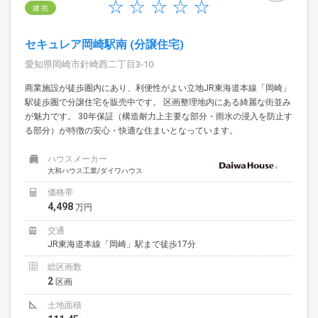
建 売
セキュレア岡崎駅南 (分譲住宅)
愛知県岡崎市針崎西二丁目3-10
商業施設が徒歩圏内にあり、利便性がよい立地JR東海道本線「岡崎」
駅徒歩圏で分譲住宅を販売中です。 区画整理地内にある綺麗な街並み
が魅力です。 30年保証（構造耐力上主要な部分・雨水の浸入を防止す
る部分）が特徴の安心・快適な住まいとなっています。
ハウスメーカー
大和ハウス工業/ダイワハウス
価格帯
4,498
万円
交通
JR東海道本線「岡崎」駅まで徒歩17分
総区画数
2
区画
土地面積