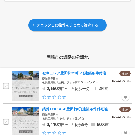
チェックした物件をまとめて請求する
岡崎市の近隣の分譲地
セキュレア豊田柿本町IV (建築条件付宅地分譲)
土 地
愛知県豊田市
名鉄三河線「土橋」駅まで約2,200m～2,400m
2,680
ー
2
万円〜
徒歩
分
区画
築苑TERRACE豊田竹町(建築条件付宅地分譲)
土 地
愛知県豊田市
名鉄三河線「竹村」駅まで徒歩8分
3,110
8
80
万円〜
徒歩
分
区画