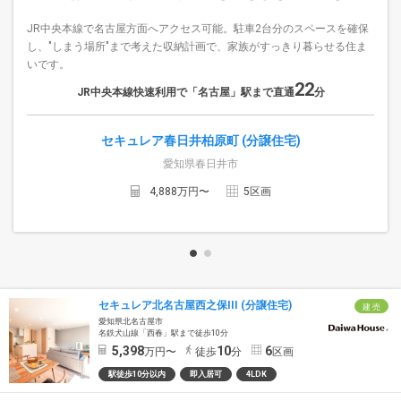
JR中央本線で名古屋方面へアクセス可能。駐車2台分のスペースを確保
し、"しまう場所"まで考えた収納計画で、家族がすっきり暮らせる住ま
いです。
22
JR中央本線快速利用で「名古屋」駅まで直通
分
セキュレア春日井柏原町 (分譲住宅)
愛知県春日井市
4,888
万円〜
5
区画
セキュレア北名古屋西之保III (分譲住宅)
建 売
愛知県北名古屋市
名鉄犬山線「西春」駅まで徒歩10分
5,398
10
6
万円〜
徒歩
分
区画
駅徒歩10分以内
即入居可
4LDK