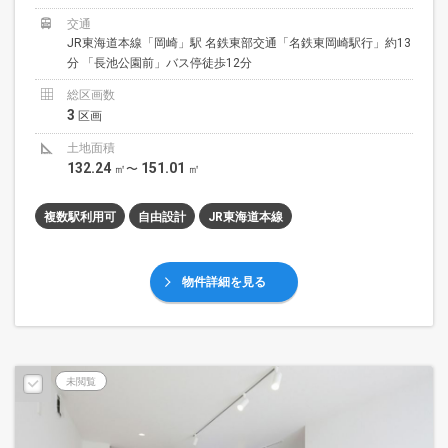
交通
JR東海道本線「岡崎」駅 名鉄東部交通「名鉄東岡崎駅行」約13
分 「長池公園前」バス停徒歩12分
総区画数
3
区画
土地面積
132.24
151.01
㎡〜
㎡
複数駅利用可
自由設計
JR東海道本線
物件詳細を見る
未閲覧