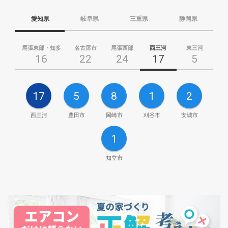
愛知県
岐阜県
三重県
静岡県
尾張東部・知多
名古屋市
尾張西部
西三河
東三河
16
22
24
17
5
17
5
8
1
2
西三河
豊田市
岡崎市
刈谷市
安城市
1
知立市