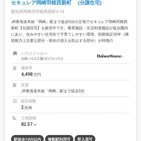
セキュレア岡崎羽根西新町 (分譲住宅)
愛知県岡崎市羽根西新町3-14
JR東海道本線「岡崎」駅まで徒歩5分の立地でセキュレア岡崎羽根西
新町【分譲住宅】を販売中です。教育施設・生活利便施設が徒歩圏内
にあり、住みやすい住宅街で子育てしやすい環境。初期保証30年（構
造耐力上主要な部分・雨水の浸入を防止する部分）が特徴の
ハウスメーカー
大和ハウス工業/ダイワハウス
価格帯
4,498
万円
交通
JR東海道本線「岡崎」駅まで徒歩5分
総区画数
2
区画
土地面積
82.57
㎡
駅徒歩10分以内
複数駅利用可
即入居可