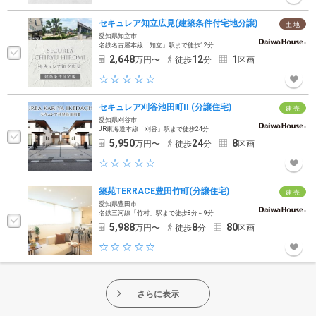
セキュレア知立広見(建築条件付宅地分譲)
土 地
愛知県知立市
名鉄名古屋本線「知立」駅まで徒歩12分
2,648
12
1
万円〜
徒歩
分
区画
セキュレア刈谷池田町II (分譲住宅)
建 売
愛知県刈谷市
JR東海道本線「刈谷」駅まで徒歩24分
5,950
24
8
万円〜
徒歩
分
区画
築苑TERRACE豊田竹町(分譲住宅)
建 売
愛知県豊田市
名鉄三河線「竹村」駅まで徒歩8分～9分
5,988
8
80
万円〜
徒歩
分
区画
さらに表示