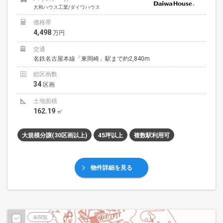
大和ハウス工業/ダイワハウス
価格帯
4,498
万円
交通
名鉄名古屋本線「東岡崎」駅まで約2,840m
総区画数
34
区画
土地面積
162.19
㎡
大規模分譲(30区画以上)
45坪以上
複数駅利用可
物件詳細を見る
未閲覧