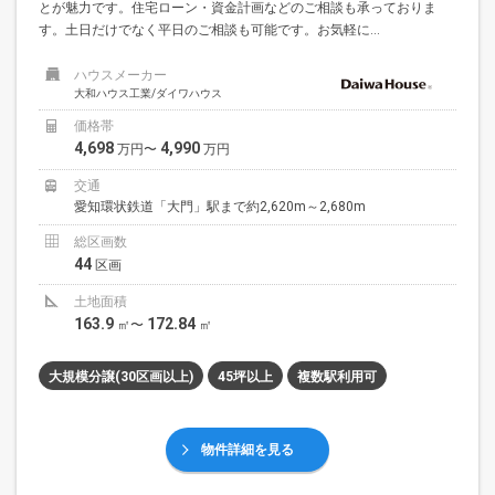
とが魅力です。住宅ローン・資金計画などのご相談も承っておりま
す。土日だけでなく平日のご相談も可能です。お気軽に...
ハウスメーカー
大和ハウス工業/ダイワハウス
価格帯
4,698
4,990
万円〜
万円
交通
愛知環状鉄道「大門」駅まで約2,620m～2,680m
総区画数
44
区画
土地面積
163.9
172.84
㎡〜
㎡
大規模分譲(30区画以上)
45坪以上
複数駅利用可
物件詳細を見る