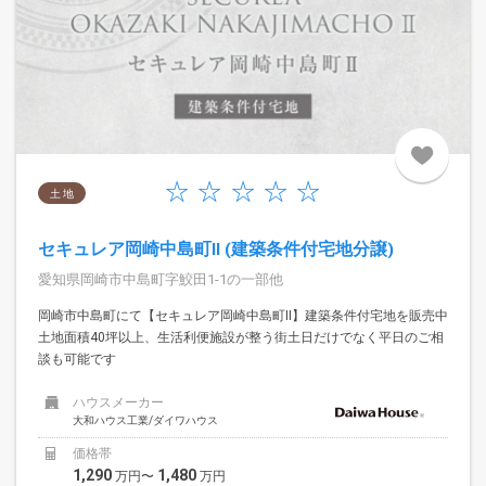
土 地
セキュレア岡崎中島町II (建築条件付宅地分譲)
愛知県岡崎市中島町字鮫田1-1の一部他
岡崎市中島町にて【セキュレア岡崎中島町II】建築条件付宅地を販売中
土地面積40坪以上、生活利便施設が整う街土日だけでなく平日のご相
談も可能です
ハウスメーカー
大和ハウス工業/ダイワハウス
価格帯
1,290
1,480
万円〜
万円