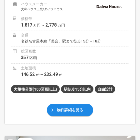
ハウスメーカー
大和ハウス工業/ダイワハウス
価格帯
1,817
2,778
万円〜
万円
交通
名鉄名古屋本線「美合」駅まで徒歩15分～18分
総区画数
357
区画
土地面積
146.52
232.49
㎡〜
㎡
大規模分譲(100区画以上)
駅徒歩15分以内
自由設計
物件詳細を見る