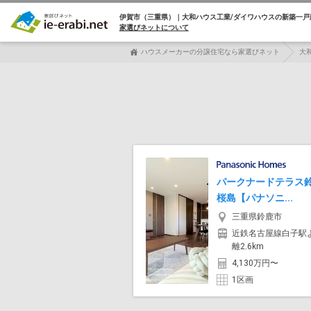
伊賀市（三重県）｜大和ハウス工業/ダイワハウスの
新築一戸
家選びネットについて
ハウスメーカーの分譲住宅なら家選びネット
大
パークナードテラス
桜島【パナソニ...
三重県鈴鹿市
近鉄名古屋線白子駅
離2.6km
4,130万円〜
1区画