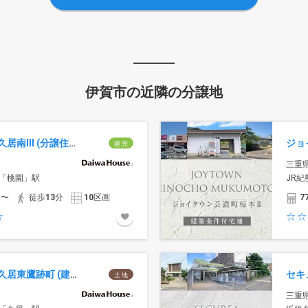
伊賀市の近隣の分譲地
セキュレア久居南III (分譲住宅)
建 売
三重
「桃園」駅
JR
円〜
徒歩
13
分
10
区画
7
セキュレア久居東鷹跡町 (建築条件付宅地分譲)
土 地
三重