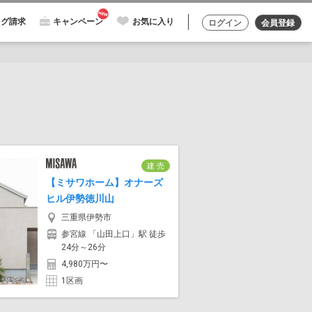
ログ請求
キャンペーン
お気に入り
ログイン
会員登録
建 売
【ミサワホーム】オナーズ
ヒル伊勢徳川山
三重県伊勢市
参宮線 「山田上口」駅 徒歩
24分～26分
4,980万円〜
1区画