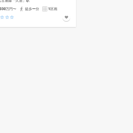
名古屋線「久居」駅
330
万円〜
徒歩
ー
分
1
区画