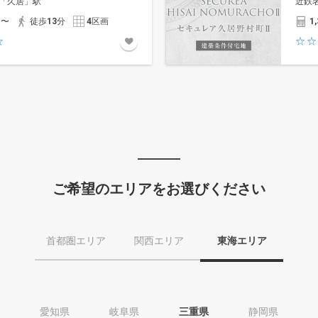
「久居」駅
近鉄
円〜
徒歩
13
分
4
区画
1,
ご希望のエリアをお選びください
首都圏エリア
関西エリア
東海エリア
愛知県
岐阜県
三重県
静岡県