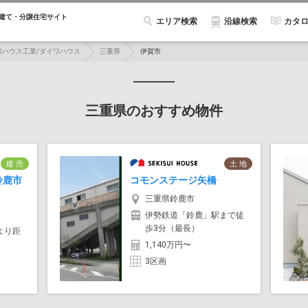
建て・分譲住宅サイト
エリア検索
カタ
沿線検索
和ハウス工業/ダイワハウス
三重県
伊賀市
三重県のおすすめ物件
建 売
土 地
鈴鹿市
コモンステージ矢橋
三重県鈴鹿市
伊勢鉄道「鈴鹿」駅まで徒
歩3分（最長）
より距
1,140万円〜
3区画