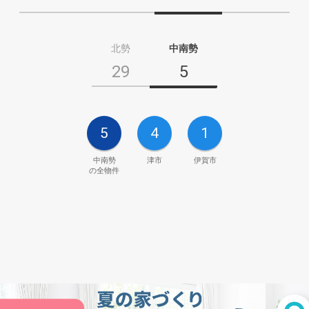
北勢
中南勢
29
5
5
4
1
中南勢
津市
伊賀市
の全物件