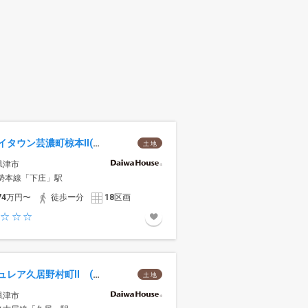
ジョイタウン芸濃町椋本II(建築条件付宅地分譲)
土 地
県津市
紀勢本線「下庄」駅
74
万円〜
徒歩
ー
分
18
区画
セキュレア久居野村町II (建築条件付宅地分譲)
土 地
県津市