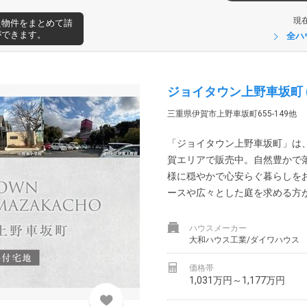
現
た物件をまとめて請
ができます。
全ハ
ジョイタウン上野車坂町 
三重県伊賀市上野車坂町655-149他
「ジョイタウン上野車坂町」は
賀エリアで販売中。自然豊かで
様に穏やかで心安らぐ暮らしを
ースや広々とした庭を求める方が
ハウスメーカー
大和ハウス工業/ダイワハウス
価格帯
1,031万円～1,177万円