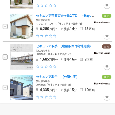
セキュレア守谷百合ヶ丘2丁目 ～Happiness Garden～（鉄骨）(分譲住宅)
建 売
茨城県守谷市
つくばエクスプレス「守谷」駅まで徒歩14分
6,280
14
13
万円〜
徒歩
分
区画
セキュレア取手 (建築条件付宅地分譲)
土 地
茨城県取手市
JR常磐線「取手」駅まで徒歩16分
1,685
16
7
万円〜
徒歩
分
区画
セキュレア取手II (分譲住宅)
建 売
茨城県取手市
JR常磐線「取手」駅まで徒歩15分
4,335
15
10
万円〜
徒歩
分
区画