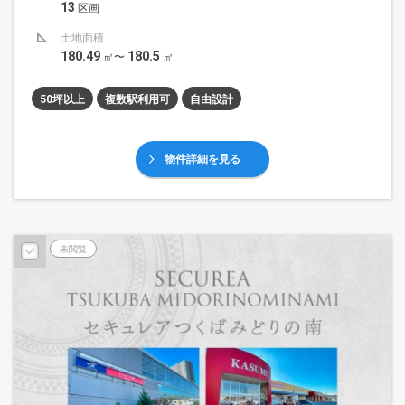
13
区画
土地面積
180.49
180.5
㎡〜
㎡
50坪以上
複数駅利用可
自由設計
物件詳細を見る
未閲覧