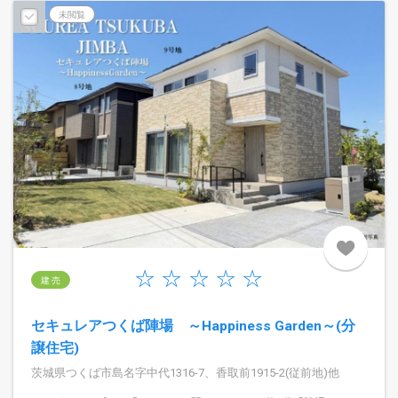
未閲覧
建 売
セキュレアつくば陣場 ～Happiness Garden～(分
譲住宅)
茨城県つくば市島名字中代1316-7、香取前1915-2(従前地)他