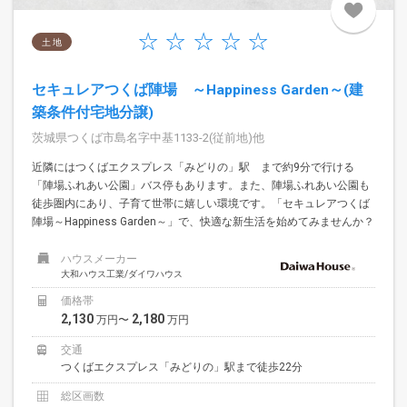
土 地
セキュレアつくば陣場 ～Happiness Garden～(建
築条件付宅地分譲)
茨城県つくば市島名字中基1133-2(従前地)他
近隣にはつくばエクスプレス「みどりの」駅 まで約9分で行ける
「陣場ふれあい公園」バス停もあります。また、陣場ふれあい公園も
徒歩圏内にあり、子育て世帯に嬉しい環境です。「セキュレアつくば
陣場～Happiness Garden～」で、快適な新生活を始めてみませんか？
ハウスメーカー
大和ハウス工業/ダイワハウス
価格帯
2,130
2,180
万円〜
万円
交通
つくばエクスプレス「みどりの」駅まで徒歩22分
総区画数