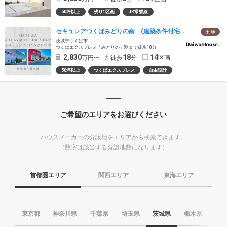
50坪以上
残り1区画
JR常磐線
セキュレアつくばみどりの南 (建築条件付宅地分譲)
土 地
茨城県つくば市
つくばエクスプレス「みどりの」駅まで徒歩18分
2,830
18
14
万円〜
徒歩
分
区画
50坪以上
つくばエクスプレス
自由設計
ご希望のエリアをお選びください
ハウスメーカーの分譲地をエリアから検索できます。
（数字は該当する分譲地数になります）
首都圏エリア
関西エリア
東海エリア
東京都
神奈川県
千葉県
埼玉県
茨城県
栃木県
群