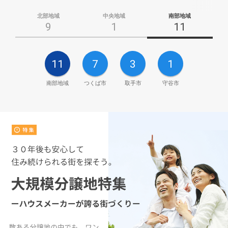
北部地域
中央地域
南部地域
9
1
11
11
7
3
1
南部地域
つくば市
取手市
守谷市