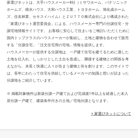
家選びネットは、大手ハウスメーカー8社（ミサワホーム、パナソニック
ホームズ、積水ハウス、大和ハウス工業、トヨタホーム、旭化成ホーム
ズ、住友林業、セキスイハイム）とＺＵＴＴＯ株式会社により構成された
「家選びネット運営委員会」による、ハウスメーカー専門の分譲住宅・分
譲宅地情報サイトです。 お客様に安心して住まいをご検討いただくために
国内トップクラスのハウスメーカーが集結し、土地と建物を合わせて販売
する「分譲住宅」「注文住宅用の宅地」情報を提供します。
ハウスメーカーが提供する分譲地は、一戸建て住宅を建てるために適した
土地を仕入れ、しっかりとした土台を造成し、隣接する建物との関係を考
えながら、末長く快適に人々が住まう建物と街を創ります。このサイトで
は、長年にわたって住宅を供給しているメーカーの知識と想いが詰まった
分譲地をご紹介しています。
※ 掲載対象物件は新築分譲一戸建ておよび完成後1年以上を経過した未入
居分譲一戸建て、建築条件付きの土地／宅地分譲となります。
> 家選びネットについて