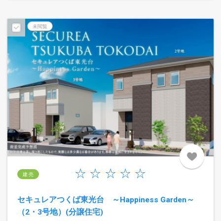
予告広告
未閲覧
建 売
セキュレアつくば東光台 ～Happiness Garden～
（2・3号地）(分譲住宅)