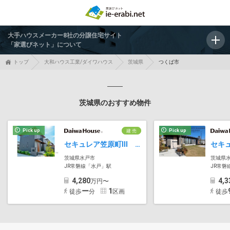
大手ハウスメーカー8社の分譲住宅サイト
「家選びネット」について
トップ
大和ハウス工業/ダイワハウス
茨城県
つくば市
茨城県のおすすめ物件
Pick up
Pick up
建 売
セキュレア笠原町III (分譲住宅)
茨城県水戸市
茨城県
JR常磐線「水戸」駅
JR常磐
4,280
4,3
万円〜
ー
1
徒歩
分
区画
徒歩