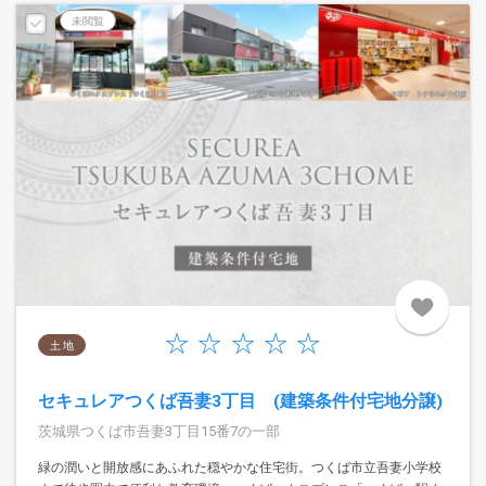
未閲覧
土 地
セキュレアつくば吾妻3丁目 (建築条件付宅地分譲)
茨城県つくば市吾妻3丁目15番7の一部
緑の潤いと開放感にあふれた穏やかな住宅街。つくば市立吾妻小学校