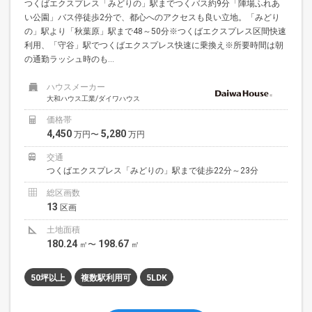
つくばエクスプレス「みどりの」駅までつくバス約9分「陣場ふれあ
い公園」バス停徒歩2分で、都心へのアクセスも良い立地。「みどり
の」駅より「秋葉原」駅まで48～50分※つくばエクスプレス区間快速
利用、「守谷」駅でつくばエクスプレス快速に乗換え※所要時間は朝
の通勤ラッシュ時のも...
ハウスメーカー
大和ハウス工業/ダイワハウス
価格帯
4,450
5,280
万円〜
万円
交通
つくばエクスプレス「みどりの」駅まで徒歩22分～23分
総区画数
13
区画
土地面積
180.24
198.67
㎡〜
㎡
50坪以上
複数駅利用可
5LDK