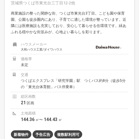
茨城県つくば市東光台三丁目12-2他
商業施設の整った閑静な街、つくば市東光台3丁目。こども園や保育
園、公園も徒歩圏内にあり、子育てに適した環境が整っています。近
隣には医療施設も充実しており、安心して暮らせる住環境です。緑あ
ふれる穏やかな街並みが、心地よい暮らしを彩ります。
ハウスメーカー
大和ハウス工業/ダイワハウス
価格帯
未定
交通
つくばエクスプレス「研究学園」駅 つくバス約8分（徒歩5分
の「東光台体育館」バス停乗車）
総区画数
21
区画
土地面積
144.36
144.43
㎡〜
㎡
新着物件
予告広告
複数駅利用可