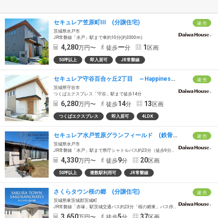
セキュレア笠原町III (分譲住宅)
建 売
茨城県水戸市
JR常磐線「水戸」駅まで車約10分(約3300m)
4,280
ー
1
万円〜
徒歩
分
区画
50坪以上
即入居可
JR常磐線
セキュレア守谷百合ヶ丘2丁目 ～Happiness Garden～（鉄骨）(分譲住宅)
建 売
茨城県守谷市
つくばエクスプレス「守谷」駅まで徒歩14分
6,280
14
13
万円〜
徒歩
分
区画
つくばエクスプレス
即入居可
4LDK
セキュレア水戸笠原グランフィールド (鉄骨造）(分譲住宅)
建 売
茨城県水戸市
JR常磐線「水戸」駅まで県庁シャトルバス約23分（徒歩9分～10分の「県庁」バス停乗車）
4,330
9
20
万円〜
徒歩
分
区画
50坪以上
複数駅利用可
JR常磐線
さくらタウン桜の郷 (分譲住宅)
建 売
茨城県東茨城郡茨城町
JR常磐線「赤塚」駅茨城交通バス約23分「桜の郷東」バス停徒歩5分
3,650
5
37
万円〜
徒歩
分
区画