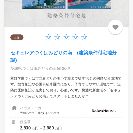
土 地
セキュレアつくばみどりの南 (建築条件付宅地分
譲)
茨城県つくば市みどりの南63-26他
翠輝学園つくば市立みどりの南小学校まで徒歩10分の閑静な分譲地で
す。教育施設や公園も徒歩圏内にあり、子育てしやすい環境です。近
隣に医療施設が充実しており、心強いです。快適な新生活を「セキュ
レアつくばみどりの南」でスタートしませんか？
ハウスメーカー
大和ハウス工業/ダイワハウス
価格帯
2,830
2,980
万円〜
万円