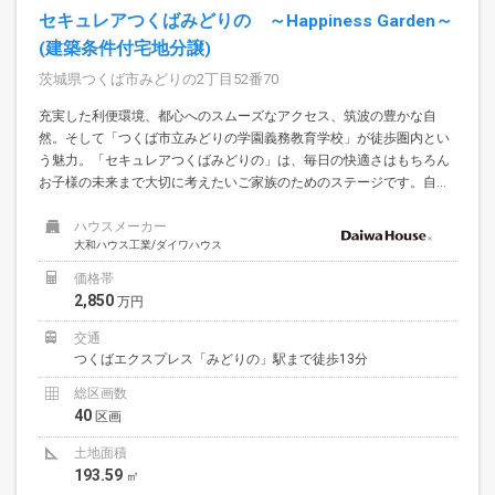
セキュレアつくばみどりの ～Happiness Garden～
(建築条件付宅地分譲)
茨城県つくば市みどりの2丁目52番70
充実した利便環境、都心へのスムーズなアクセス、筑波の豊かな自
然。そして「つくば市立みどりの学園義務教育学校」が徒歩圏内とい
う魅力。「セキュレアつくばみどりの」は、毎日の快適さはもちろん
お子様の未来まで大切に考えたいご家族のためのステージです。自...
ハウスメーカー
大和ハウス工業/ダイワハウス
価格帯
2,850
万円
交通
つくばエクスプレス「みどりの」駅まで徒歩13分
総区画数
40
区画
土地面積
193.59
㎡