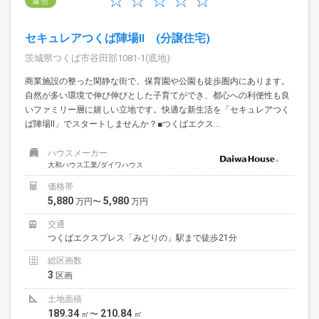
建 売
セキュレアつくば陣場II (分譲住宅)
茨城県つくば市谷田部1081-1(底地)
商業施設の整った閑静な街で、保育園や公園も徒歩圏内にあります。
自然が多い環境で伸び伸びとした子育てができ、都心への利便性も良
いファミリー層に嬉しい立地です。快適な新生活を「セキュレアつく
ば陣場II」でスタートしませんか？■つくばエクス...
ハウスメーカー
大和ハウス工業/ダイワハウス
価格帯
5,880
5,980
万円〜
万円
交通
つくばエクスプレス「みどりの」駅まで徒歩21分
総区画数
3
区画
土地面積
189.34
210.84
㎡〜
㎡