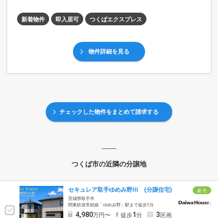
新着物件
即入居可
つくばエクスプレス
物件詳細を見る
チェックした物件をまとめて請求する
つくば市の近隣の分譲地
セキュレア取手ゆめみ野III (分譲住宅)
建 売
茨城県取手市
関東鉄道常総線「ゆめみ野」駅まで徒歩1分
4,980
1
3
万円〜
徒歩
分
区画