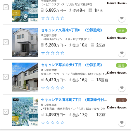
埼玉県八潮市
つくばエクスプレス「八潮」駅まで徒歩8分
6,885
8
1
万円〜
徒歩
分
区画
セキュレア久喜東5丁目III (分譲住宅)
建 売
埼玉県久喜市
JR湘南新宿ライン「久喜」駅まで徒歩10分
5,280
10
2
万円〜
徒歩
分
区画
セキュレア草加弁天1丁目 (分譲住宅)
建 売
埼玉県草加市
東武スカイツリーライン「獨協大学前」駅まで徒歩16分
6,420
16
13
万円〜
徒歩
分
区画
セキュレア久喜本町7丁目 (建築条件付宅地分譲)
土 地
埼玉県久喜市
JR宇都宮線・湘南新宿ライン「久喜」駅まで徒歩17分
2,390
17
1
万円〜
徒歩
分
区画