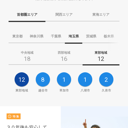
首都圏エリア
関西エリア
東海エリア
東京都
神奈川県
千葉県
埼玉県
茨城県
栃木県
群
中央地域
西部地域
東部地域
18
16
12
12
8
1
1
2
東部地域
越谷市
草加市
八潮市
久喜市