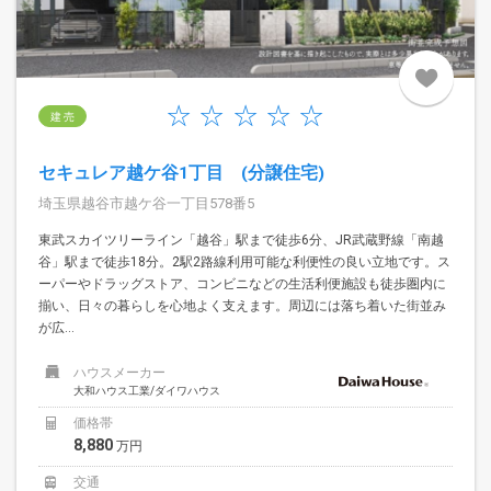
建 売
セキュレア越ケ谷1丁目 (分譲住宅)
埼玉県越谷市越ケ谷一丁目578番5
東武スカイツリーライン「越谷」駅まで徒歩6分、JR武蔵野線「南越
谷」駅まで徒歩18分。2駅2路線利用可能な利便性の良い立地です。ス
ーパーやドラッグストア、コンビニなどの生活利便施設も徒歩圏内に
揃い、日々の暮らしを心地よく支えます。周辺には落ち着いた街並み
が広...
ハウスメーカー
大和ハウス工業/ダイワハウス
価格帯
8,880
万円
交通