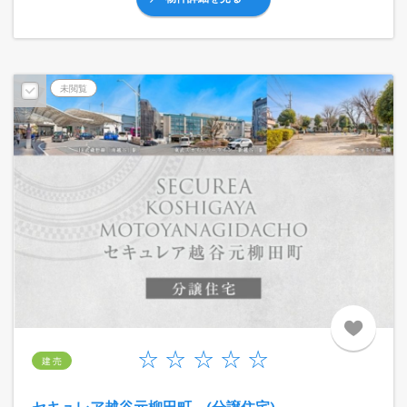
未閲覧
建 売