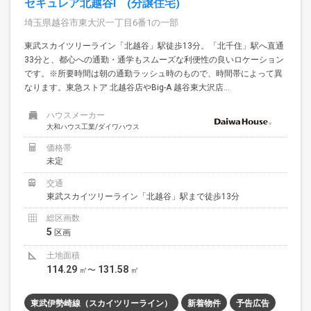
セキュレア北越谷I (分譲住宅)
埼玉県越谷市東大沢一丁目6番1の一部
東武スカイツリーライン「北越谷」駅徒歩13分。「北千住」駅へ直通
33分と、都心への通勤・通学もスムーズな利便性の良いロケーション
です。※所要時間は朝の通勤ラッシュ時のもので、時間帯によって異
なります。東急ストア 北越谷店やBig-A 越谷東大沢店...
ハウスメーカー
大和ハウス工業/ダイワハウス
価格帯
未定
交通
東武スカイツリーライン「北越谷」駅まで徒歩13分
総区画数
5
区画
土地面積
114.29
131.58
㎡〜
㎡
東武伊勢崎線（スカイツリーライン）
新着物件
予告広告