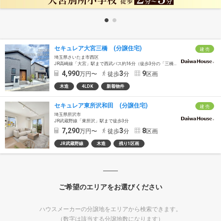
セキュレア大宮三橋 (分譲住宅)
建 売
埼玉県さいたま市西区
JR高崎線「大宮」駅まで西武バス約16分（徒歩3分の「三橋六丁目」バス停乗車）
4,990
3
9
万円〜
徒歩
分
区画
木造
4LDK
新着物件
セキュレア東所沢和田 (分譲住宅)
建 売
埼玉県所沢市
JR武蔵野線「東所沢」駅まで徒歩3分
7,290
3
8
万円〜
徒歩
分
区画
JR武蔵野線
木造
残り1区画
ご希望のエリアをお選びください
ハウスメーカーの分譲地をエリアから検索できます。
（数字は該当する分譲地数になります）