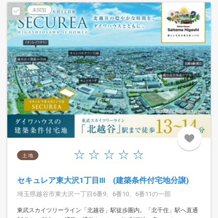
未閲覧
土 地
セキュレア東大沢1丁目III (建築条件付宅地分譲)
埼玉県越谷市東大沢一丁目6番9、6番10、6番11の一部
東武スカイツリーライン「北越谷」駅徒歩圏内。「北千住」駅へ直通