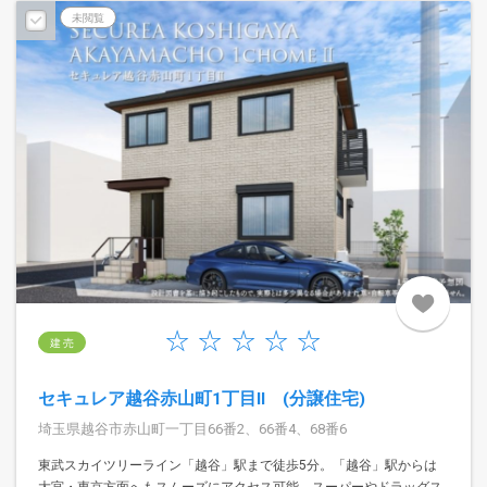
未閲覧
建 売
セキュレア越谷赤山町1丁目II (分譲住宅)
埼玉県越谷市赤山町一丁目66番2、66番4、68番6
東武スカイツリーライン「越谷」駅まで徒歩5分。「越谷」駅からは
大宮・東京方面へもスムーズにアクセス可能。スーパーやドラッグス