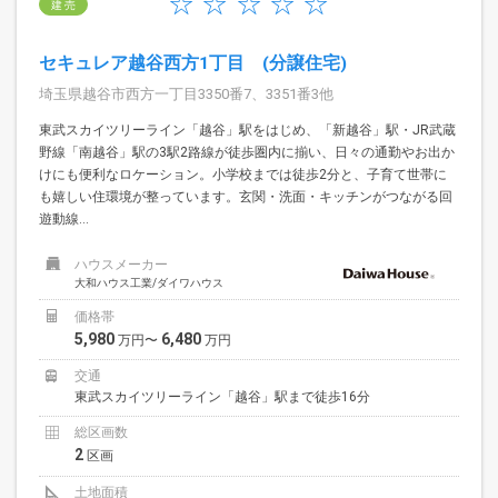
建 売
セキュレア越谷西方1丁目 (分譲住宅)
埼玉県越谷市西方一丁目3350番7、3351番3他
東武スカイツリーライン「越谷」駅をはじめ、「新越谷」駅・JR武蔵
野線「南越谷」駅の3駅2路線が徒歩圏内に揃い、日々の通勤やお出か
けにも便利なロケーション。小学校までは徒歩2分と、子育て世帯に
も嬉しい住環境が整っています。玄関・洗面・キッチンがつながる回
遊動線...
ハウスメーカー
大和ハウス工業/ダイワハウス
価格帯
5,980
6,480
万円〜
万円
交通
東武スカイツリーライン「越谷」駅まで徒歩16分
総区画数
2
区画
土地面積