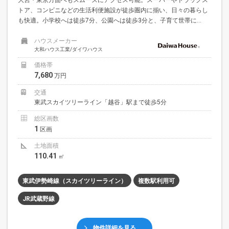
トア、コンビニなどの生活利便施設が徒歩圏内に揃い、日々の暮らし
も快適。小学校へは徒歩7分、公園へは徒歩3分と、子育て世帯に...
ハウスメーカー
大和ハウス工業/ダイワハウス
価格帯
7,680
万円
交通
東武スカイツリーライン「越谷」駅まで徒歩5分
総区画数
1
区画
土地面積
110.41
㎡
東武伊勢崎線（スカイツリーライン）
複数駅利用可
JR武蔵野線
物件詳細を見る