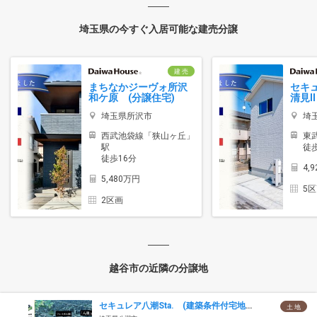
埼玉県の今すぐ入居可能な建売分譲
建 売
まちなかジーヴォ所沢
セキ
和ケ原 (分譲住宅)
清見I
埼玉県所沢市
埼
西武池袋線「狭山ヶ丘」
東
駅
徒歩
徒歩16分
4,
5,480万円
5
2区画
越谷市の近隣の分譲地
セキュレア八潮Sta. (建築条件付宅地分譲)
土 地