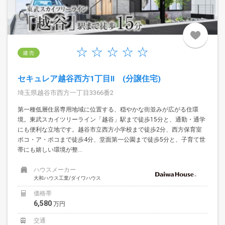
建 売
セキュレア越谷西方1丁目II (分譲住宅)
埼玉県越谷市西方一丁目3366番2
第一種低層住居専用地域に位置する、穏やかな街並みが広がる住環
境。東武スカイツリーライン「越谷」駅まで徒歩15分と、通勤・通学
にも便利な立地です。越谷市立西方小学校まで徒歩2分、西方保育室
ポコ・ア・ポコまで徒歩4分、堂面第一公園まで徒歩5分と、子育て世
帯にも嬉しい環境が整...
ハウスメーカー
大和ハウス工業/ダイワハウス
価格帯
6,580
万円
交通