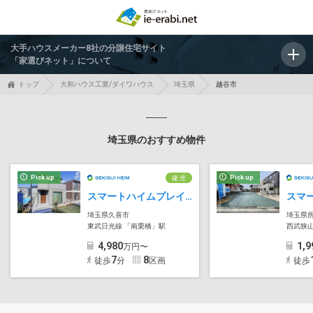
大手ハウスメーカー8社の分譲住宅サイト
「家選びネット」について
トップ
大和ハウス工業/ダイワハウス
埼玉県
越谷市
埼玉県のおすすめ物件
Pick up
Pick up
建 売
スマートハイムプレイス久喜市南栗橋
埼玉県久喜市
埼玉県
東武日光線 「南栗橋」駅
西武狭山
4,980
1,9
万円〜
7
8
徒歩
分
区画
徒歩