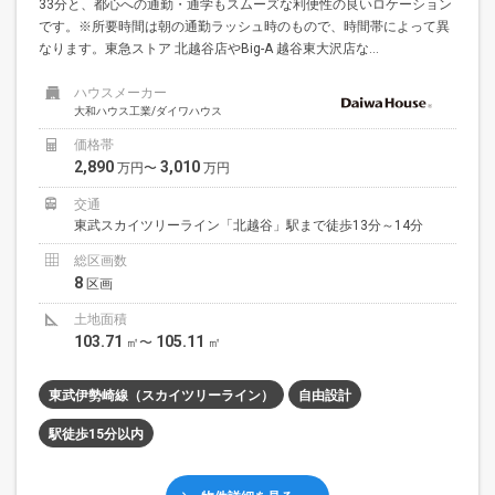
33分と、都心への通勤・通学もスムーズな利便性の良いロケーション
です。※所要時間は朝の通勤ラッシュ時のもので、時間帯によって異
なります。東急ストア 北越谷店やBig-A 越谷東大沢店な...
ハウスメーカー
大和ハウス工業/ダイワハウス
価格帯
2,890
3,010
万円〜
万円
交通
東武スカイツリーライン「北越谷」駅まで徒歩13分～14分
総区画数
8
区画
土地面積
103.71
105.11
㎡〜
㎡
東武伊勢崎線（スカイツリーライン）
自由設計
駅徒歩15分以内