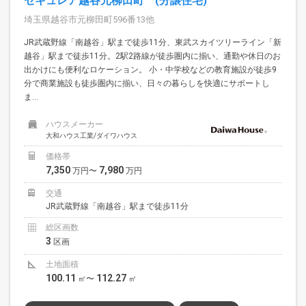
セキュレア越谷元柳田町 (分譲住宅)
埼玉県越谷市元柳田町596番13他
JR武蔵野線「南越谷」駅まで徒歩11分、東武スカイツリーライン「新
越谷」駅まで徒歩11分。2駅2路線が徒歩圏内に揃い、通勤や休日のお
出かけにも便利なロケーション。 小・中学校などの教育施設が徒歩9
分で商業施設も徒歩圏内に揃い、日々の暮らしを快適にサポートし
ま...
ハウスメーカー
大和ハウス工業/ダイワハウス
価格帯
7,350
7,980
万円〜
万円
交通
JR武蔵野線「南越谷」駅まで徒歩11分
総区画数
3
区画
土地面積
100.11
112.27
㎡〜
㎡