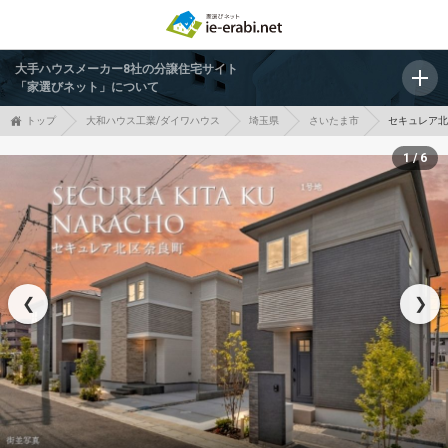
大手ハウスメーカー8社の分譲住宅サイト
「家選びネット」について
トップ
大和ハウス工業/ダイワハウス
埼玉県
さいたま市
セキュレア北
1 / 6
❮
❯