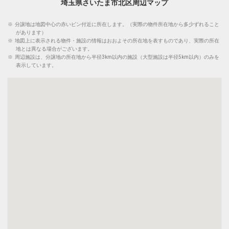
埼玉県さいたま市北区周辺マップ
※
分譲地は地図中心の赤いピン付近に所在します。（実際の物件所在地から多少ずれること
があります）
※
地図上に表示される物件・施設の情報はおおよその所在地を表すものであり、実際の所在
地とは異なる場合がございます。
※
周辺施設は、分譲地の所在地から半径3km以内の施設（大型施設は半径5km以内）のみを
表示しています。