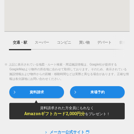
交通・駅
スーパー
コンビニ
買い物
デパート
飲食店
※
上記に表示されている地図・ルート検索・周辺施設情報は、Google社が提供する
GoogleMapより物件の所在地に合わせて取得しております。そのため、表示されている
施設情報および物件からの距離・移動時間などは実際と異なる場合があります。正確な情
報は各分譲地にお問い合わせください。
資料請求
来場予約
資料請求された方全員にもれなく
Amazonギフトカード2,000円分
をプレゼント！
メーカー公式サイト