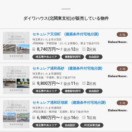
ダイワハウス(北関東支社)が販売している物件
セキュレア天沼町 (建築条件付宅地分譲)
土 地
埼玉県さいたま市大宮区
JR高崎線・宇都宮線「さいたま新都心」駅まで徒歩12分
8,740
万円〜
12
2
徒歩
分
区画
埼玉県中央エリア
複数駅利用可
自由設計
セキュレア浦和高砂 (建築条件付宅地分譲)
土 地
埼玉県さいたま市浦和区
JR埼京線「中浦和」駅まで徒歩11分
9,800
万円〜
11
2
徒歩
分
区画
埼玉県中央エリア
複数駅利用可
自由設計
セキュレア浦和区領家 (建築条件付宅地分譲)
土 地
埼玉県さいたま市浦和区
JR京浜東北・根岸線「北浦和」駅まで徒歩16分
6,980
万円〜
16
1
徒歩
分
区画
埼玉県中央エリア
自由設計
JR京浜東北線