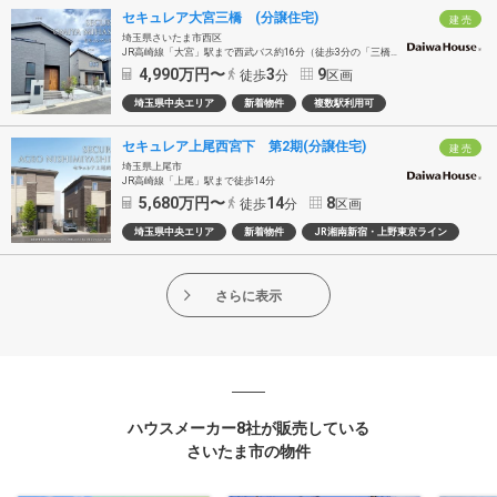
セキュレア大宮三橋 (分譲住宅)
建 売
埼玉県さいたま市西区
JR高崎線「大宮」駅まで西武バス約16分（徒歩3分の「三橋六丁目」バス停乗車）
4,990
万円〜
3
9
徒歩
分
区画
埼玉県中央エリア
新着物件
複数駅利用可
セキュレア上尾西宮下 第2期(分譲住宅)
建 売
埼玉県上尾市
JR高崎線「上尾」駅まで徒歩14分
5,680
万円〜
14
8
徒歩
分
区画
埼玉県中央エリア
新着物件
JR湘南新宿・上野東京ライン
さらに表示
ハウスメーカー8社が販売している
さいたま市の物件