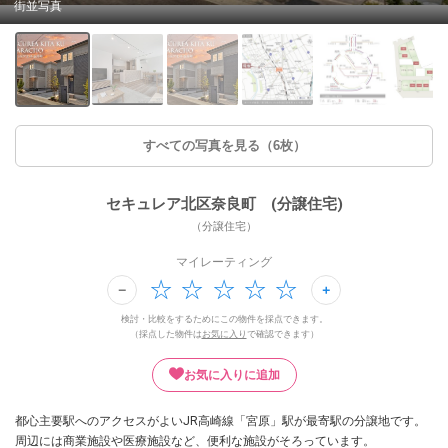
街並写真
すべての写真を見る（6枚）
セキュレア北区奈良町 (分譲住宅)
（分譲住宅）
マイレーティング
検討・比較をするためにこの物件を採点できます。
（採点した物件は
お気に入り
で確認できます）
お気に入りに追加
都心主要駅へのアクセスがよいJR高崎線「宮原」駅が最寄駅の分譲地です。
周辺には商業施設や医療施設など、便利な施設がそろっています。