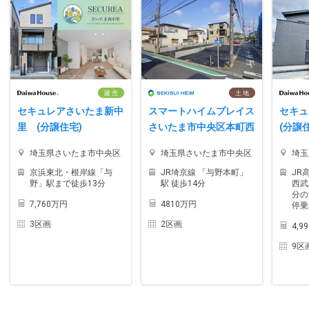
建 売
土 地
セキュレアさいたま新中
スマートハイムプレイス
セキ
里 (分譲住宅)
さいたま市中央区本町西
(分譲
埼玉県さいたま市中央区
埼玉県さいたま市中央区
埼玉
京浜東北・根岸線「与
JR埼京線 「与野本町」
JR
野」駅まで徒歩13分
駅 徒歩14分
西武
分の
7,760万円
4810万円
停乗
3区画
2区画
4,9
9区