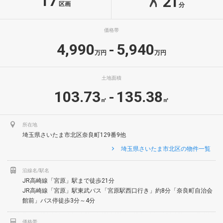
17
21
区画
分
価格帯
4,990
5,940
-
万円
万円
土地面積
103.73
135.38
-
㎡
㎡
所在地
埼玉県さいたま市北区奈良町129番9他
埼玉県さいたま市北区の物件一覧
沿線名/駅名
JR高崎線「宮原」駅まで徒歩21分
JR高崎線「宮原」駅東武バス「宮原駅西口行き」約8分「奈良町自治会
館前」バス停徒歩3分～4分
価格帯