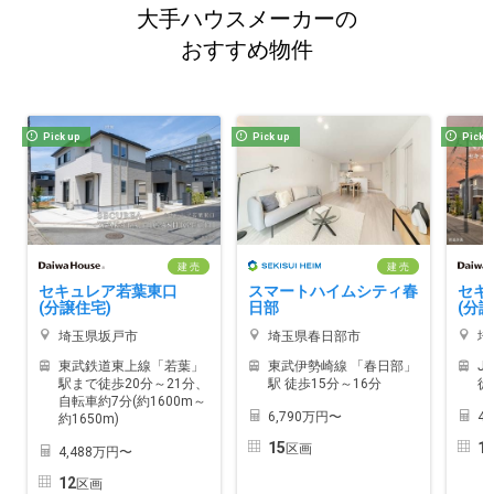
大手ハウスメーカーの
おすすめ物件
Pick up
Pick up
Pick 
建 売
建 売
セキュレア若葉東口
スマートハイムシティ春
セキ
(分譲住宅)
日部
(分譲
埼玉県坂戸市
埼玉県春日部市
埼
東武鉄道東上線「若葉」
東武伊勢崎線 「春日部」
J
駅まで徒歩20分～21分、
駅 徒歩15分～16分
徒
自転車約7分(約1600m～
6,790万円〜
4
約1650m)
15
1
区画
4,488万円〜
12
区画