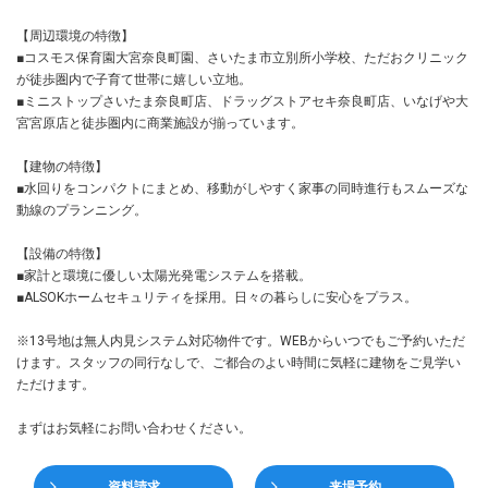
【周辺環境の特徴】
■コスモス保育園大宮奈良町園、さいたま市立別所小学校、ただおクリニック
が徒歩圏内で子育て世帯に嬉しい立地。
■ミニストップさいたま奈良町店、ドラッグストアセキ奈良町店、いなげや大
宮宮原店と徒歩圏内に商業施設が揃っています。
【建物の特徴】
■水回りをコンパクトにまとめ、移動がしやすく家事の同時進行もスムーズな
動線のプランニング。
【設備の特徴】
■家計と環境に優しい太陽光発電システムを搭載。
■ALSOKホームセキュリティを採用。日々の暮らしに安心をプラス。
※13号地は無人内見システム対応物件です。WEBからいつでもご予約いただ
けます。スタッフの同行なしで、ご都合のよい時間に気軽に建物をご見学い
ただけます。
まずはお気軽にお問い合わせください。
資料請求
来場予約