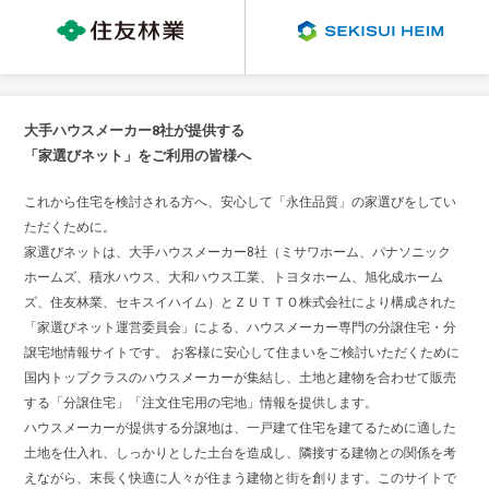
大手ハウスメーカー8社が提供する
「家選びネット」をご利用の皆様へ
これから住宅を検討される方へ、安心して「永住品質」の家選びをしてい
ただくために。
家選びネットは、大手ハウスメーカー8社（ミサワホーム、パナソニック
ホームズ、積水ハウス、大和ハウス工業、トヨタホーム、旭化成ホーム
ズ、住友林業、セキスイハイム）とＺＵＴＴＯ株式会社により構成された
「家選びネット運営委員会」による、ハウスメーカー専門の分譲住宅・分
譲宅地情報サイトです。 お客様に安心して住まいをご検討いただくために
国内トップクラスのハウスメーカーが集結し、土地と建物を合わせて販売
する「分譲住宅」「注文住宅用の宅地」情報を提供します。
ハウスメーカーが提供する分譲地は、一戸建て住宅を建てるために適した
土地を仕入れ、しっかりとした土台を造成し、隣接する建物との関係を考
えながら、末長く快適に人々が住まう建物と街を創ります。このサイトで