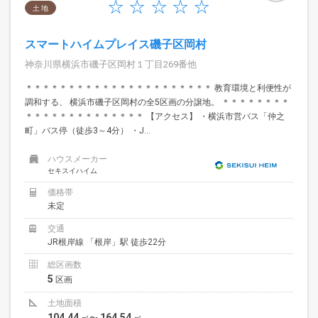
土 地
スマートハイムプレイス磯子区岡村
神奈川県横浜市磯子区岡村１丁目269番他
＊＊＊＊＊＊＊＊＊＊＊＊＊＊＊＊＊＊＊＊＊＊ 教育環境と利便性が
調和する、 横浜市磯子区岡村の全5区画の分譲地。 ＊＊＊＊＊＊＊＊
＊＊＊＊＊＊＊＊＊＊＊＊＊＊ 【アクセス】 ・横浜市営バス「仲之
町」バス停（徒歩3～4分） ・J...
ハウスメーカー
セキスイハイム
価格帯
未定
交通
JR根岸線 「根岸」駅 徒歩22分
総区画数
5
区画
土地面積
104.44
164.54
㎡〜
㎡