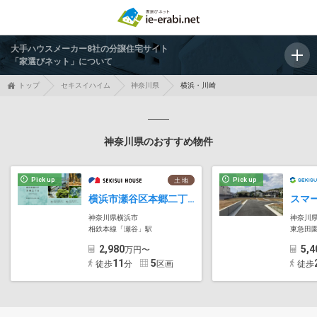
大手ハウスメーカー8社の分譲住宅サイト
「家選びネット」について
トップ
セキスイハイム
神奈川県
横浜・川崎
神奈川県のおすすめ物件
Pick up
Pick up
土 地
横浜市瀬谷区本郷二丁目
神奈川県横浜市
神奈川
相鉄本線「瀬谷」駅
東急田園
2,980
5,4
万円〜
11
5
徒歩
分
区画
徒歩