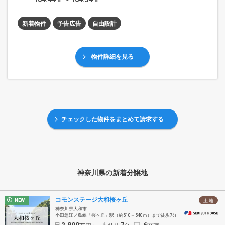
新着物件
予告広告
自由設計
物件詳細を見る
チェックした物件をまとめて請求する
神奈川県の新着分譲地
コモンステージ大和桜ヶ丘
NEW
土 地
神奈川県大和市
小田急江ノ島線「桜ヶ丘」駅（約510～540ｍ）まで徒歩7分