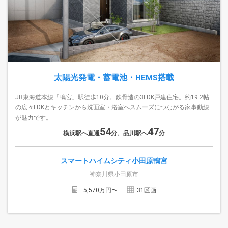
太陽光発電・蓄電池・HEMS搭載
JR東海道本線「鴨宮」駅徒歩10分。鉄骨造の3LDK戸建住宅。約19.2帖
の広々LDKとキッチンから洗面室・浴室へスムーズにつながる家事動線
が魅力です。
54
47
横浜駅へ直通
分、品川駅へ
分
スマートハイムシティ小田原鴨宮
神奈川県小田原市
5,570
万円〜
31
区画