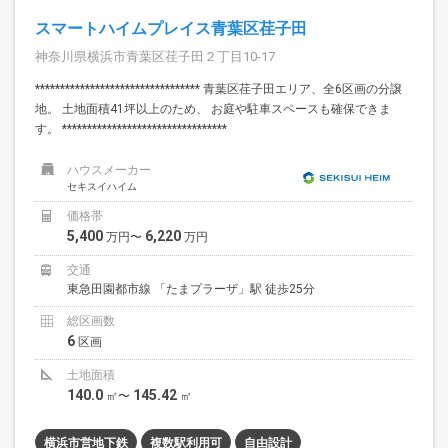
スマートハイムプレイス青葉区荏子田
神奈川県横浜市青葉区荏子田２丁目10-17
********************************* 青葉区荏子田エリア、全6区画の分譲
地。 土地面積41坪以上のため、 お庭や駐車スペースも確保できま
す。 *********************************
ハウスメーカー
セキスイハイム
価格帯
5,400
6,220
万円〜
万円
交通
東急田園都市線 「たまプラーザ」駅 徒歩25分
総区画数
6
区画
土地面積
140.0
145.42
㎡〜
㎡
横浜市営地下鉄
複数駅利用可
自由設計