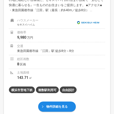
快適に暮らせる』一生もののお住まいをご提供します。 ■アクセス■
・東急田園都市線「江田」駅（最長：約640m／徒歩8分） ...
ハウスメーカー
セキスイハイム
価格帯
9,980
万円
交通
東急田園都市線 「江田」駅 徒歩8分～8分
総区画数
8
区画
土地面積
143.71
㎡
横浜市営地下鉄
複数駅利用可
自由設計
物件詳細を見る