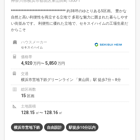
神奈川県横浜市都筑区東山田町1300-1
*********************************** 約38坪のゆとりある5区画。 豊かな
自然と高い利便性を両立する立地で 多彩な魅力に囲まれた暮らしやす
い街並みです。 利便性に優れた立地で、セキスイハイムの工場生産だ
からこそ
ハウスメーカー
セキスイハイム
価格帯
4,920
5,850
万円〜
万円
交通
横浜市営地下鉄グリーンライン 「東山田」駅 徒歩7分～8分
総区画数
15
区画
土地面積
128.15
128.16
㎡〜
㎡
横浜市営地下鉄
自由設計
駅徒歩10分以内