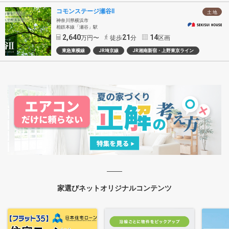
コモンステージ瀬谷Ⅱ
土 地
神奈川県横浜市
相鉄本線「瀬谷」駅
2,640
21
14
万円〜
徒歩
分
区画
東急東横線
JR埼京線
JR湘南新宿・上野東京ライン
家選びネットオリジナルコンテンツ