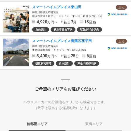
スマートハイムプレイス東山田
土 地
神奈川県横浜市都筑区
横浜市営地下鉄グリーンライン 「東山田」駅 徒歩7分～8分
4,920
7
15
万円〜
徒歩
分
区画
自由設計
横浜市営地下鉄
駅徒歩10分以内
スマートハイムプレイス青葉区荏子田
土 地
神奈川県横浜市青葉区
東急田園都市線 「たまプラーザ」駅 徒歩25分
5,400
25
6
万円〜
徒歩
分
区画
複数駅利用可
自由設計
東急田園都市線
ご希望のエリアをお選びください
ハウスメーカーの分譲地をエリアから検索できます。
（数字は該当する分譲地数になります）
首都圏エリア
東海エリア