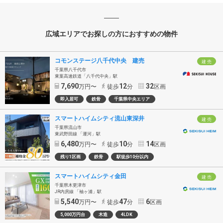
広域エリアでお探しの方におすすめの物件
コモンステージ八千代中央 建売
建 売
千葉県八千代市
東葉高速鉄道「八千代中央」駅
7,690
12
32
万円〜
徒歩
分
区画
即入居可
鉄骨
千葉県中央エリア
スマートハイムシティ流山東深井
建 売
千葉県流山市
東武野田線 「運河」駅
6,480
10
14
万円〜
徒歩
分
区画
残り1区画
鉄骨
駅徒歩10分以内
スマートハイムシティ金田
建 売
千葉県木更津市
JR内房線 「袖ヶ浦」駅
5,540
47
6
万円〜
徒歩
分
区画
5,000万円台
木造
4LDK