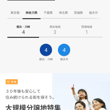
東京都
神奈川県
千葉県
埼玉県
茨城県
栃木県
群
横浜・川崎
県央地域
西湘地域
4
3
1
4
4
横浜・川崎
横浜市