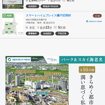
2,890
7
6
万円〜
徒歩
分
区画
自由設計
駅徒歩10分以内
スマートハイムプレイス磯子区岡村
NEW
土 地
神奈川県横浜市磯子区
JR根岸線 「根岸」駅 徒歩22分
22
5
未定
徒歩
分
区画
新着物件
自由設計
予告広告