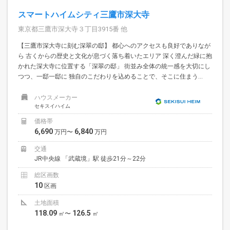
スマートハイムシティ三鷹市深大寺
東京都三鷹市深大寺３丁目3915番 他
【三鷹市深大寺に刻む深翠の邸】 都心へのアクセスも良好でありなが
ら 古くからの歴史と文化が息づく落ち着いたエリア 深く澄んだ緑に抱
かれた深大寺に位置する「深翠の邸」 街並み全体の統一感を大切にし
つつ、一邸一邸に 独自のこだわりを込めることで、そこに住まう...
ハウスメーカー
セキスイハイム
価格帯
6,690
6,840
万円〜
万円
交通
JR中央線 「武蔵境」駅 徒歩21分～22分
総区画数
10
区画
土地面積
118.09
126.5
㎡〜
㎡