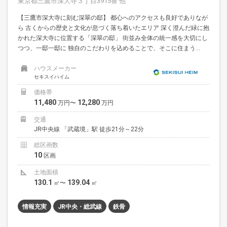
東京都三鷹市深大寺３丁目3915番 他
【三鷹市深大寺に刻む深翠の邸】 都心へのアクセスも良好でありなが
ら 古くからの歴史と文化が息づく落ち着いたエリア 深く澄んだ緑に抱
かれた深大寺に位置する「深翠の邸」 街並み全体の統一感を大切にし
つつ、一邸一邸に 独自のこだわりを込めることで、そこに住まう...
ハウスメーカー
セキスイハイム
価格帯
11,480
12,280
万円〜
万円
交通
JR中央線 「武蔵境」駅 徒歩21分～22分
総区画数
10
区画
土地面積
130.1
139.04
㎡〜
㎡
情報充実
JR中央・総武線
鉄骨