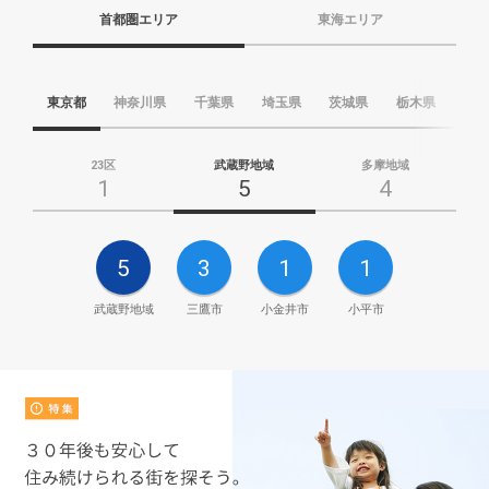
首都圏エリア
東海エリア
東京都
神奈川県
千葉県
埼玉県
茨城県
栃木県
群
23区
武蔵野地域
多摩地域
1
5
4
5
3
1
1
武蔵野地域
三鷹市
小金井市
小平市