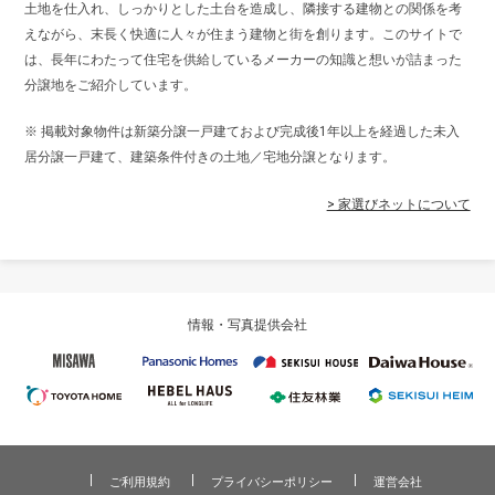
土地を仕入れ、しっかりとした土台を造成し、隣接する建物との関係を考
えながら、末長く快適に人々が住まう建物と街を創ります。このサイトで
は、長年にわたって住宅を供給しているメーカーの知識と想いが詰まった
分譲地をご紹介しています。
※ 掲載対象物件は新築分譲一戸建ておよび完成後1年以上を経過した未入
居分譲一戸建て、建築条件付きの土地／宅地分譲となります。
> 家選びネットについて
情報・写真提供会社
ご利用規約
プライバシーポリシー
運営会社