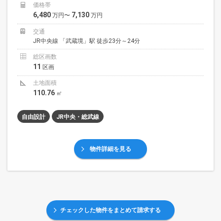
価格帯
6,480
7,130
万円〜
万円
交通
JR中央線 「武蔵境」駅 徒歩23分～24分
総区画数
11
区画
土地面積
110.76
㎡
自由設計
JR中央・総武線
物件詳細を見る
チェックした物件をまとめて請求する