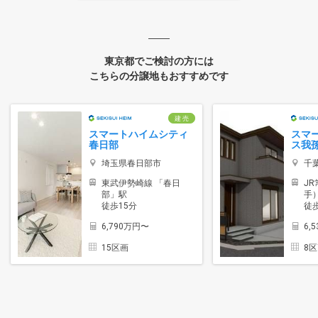
東京都でご検討の方には
こちらの分譲地もおすすめです
建 売
スマートハイムシティ
スマ
春日部
ス我
埼玉県春日部市
千
東武伊勢崎線 「春日
J
部」駅
手
徒歩15分
徒
6,790万円〜
6,
15区画
8