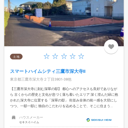
土 地
スマートハイムシティ三鷹市深大寺II
東京都三鷹市深大寺２丁目3801-38他
【三鷹市深大寺に刻む深翠の邸】 都心へのアクセスも良好でありなが
ら 古くからの歴史と文化が息づく落ち着いたエリア 深く澄んだ緑に抱
かれた深大寺に位置する「深翠の邸」 街並み全体の統一感を大切にし
つつ、一邸一邸に 独自のこだわりを込めることで、そこに住まう...
ハウスメーカー
セキスイハイム