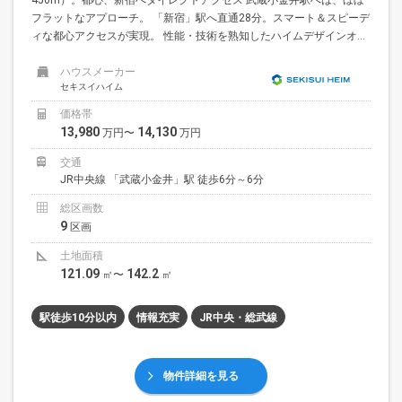
フラットなアプローチ。 「新宿」駅へ直通28分。スマート＆スピーデ
ィな都心アクセスが実現。 性能・技術を熟知したハイムデザインオ...
ハウスメーカー
セキスイハイム
価格帯
13,980
14,130
万円〜
万円
交通
JR中央線 「武蔵小金井」駅 徒歩6分～6分
総区画数
9
区画
土地面積
121.09
142.2
㎡〜
㎡
駅徒歩10分以内
情報充実
JR中央・総武線
物件詳細を見る