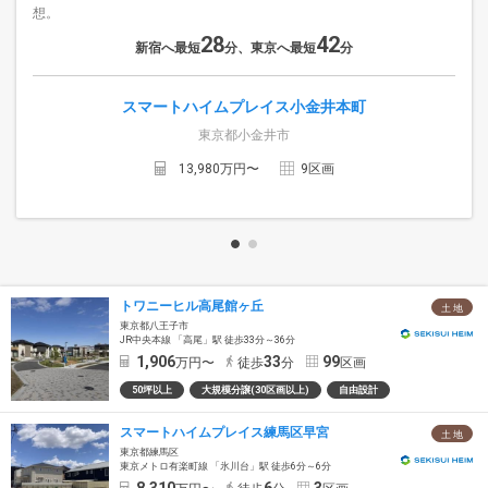
想。
28
42
新宿へ最短
分、東京へ最短
分
スマートハイムプレイス小金井本町
東京都小金井市
13,980
万円〜
9
区画
トワニーヒル高尾館ヶ丘
土 地
東京都八王子市
JR中央本線 「高尾」駅 徒歩33分～36分
1,906
33
99
万円〜
徒歩
分
区画
50坪以上
大規模分譲(30区画以上)
自由設計
スマートハイムプレイス練馬区早宮
土 地
東京都練馬区
東京メトロ有楽町線 「氷川台」駅 徒歩6分～6分