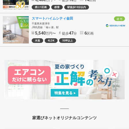
残り1区画
鉄骨
駅徒歩10分以内
スマートハイムシティ金田
建 売
千葉県木更津市
JR内房線 「袖ヶ浦」駅
5,540
47
6
万円〜
徒歩
分
区画
木造
4LDK
50坪以上
家選びネットオリジナルコンテンツ