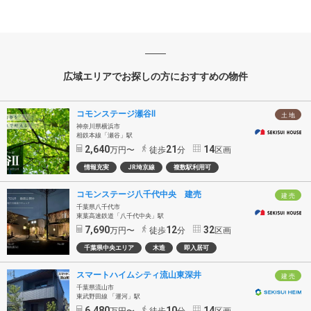
広域エリアでお探しの方におすすめの物件
コモンステージ瀬谷Ⅱ
土 地
神奈川県横浜市
相鉄本線「瀬谷」駅
2,640
21
14
万円〜
徒歩
分
区画
情報充実
JR埼京線
複数駅利用可
コモンステージ八千代中央 建売
建 売
千葉県八千代市
東葉高速鉄道「八千代中央」駅
7,690
12
32
万円〜
徒歩
分
区画
千葉県中央エリア
木造
即入居可
スマートハイムシティ流山東深井
建 売
千葉県流山市
東武野田線 「運河」駅
6,480
10
14
万円〜
徒歩
分
区画