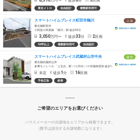
8,310
6
3
万円〜
徒歩
分
区画
東京メトロ
自由設計
複数駅利用可
スマートハイムプレイス町田市鶴川
土 地
東京都町田市
小田急小田原線 「鶴川」駅 徒歩33分
3,050
33
2
万円〜
徒歩
分
区画
50坪以上
複数駅利用可
自由設計
スマートハイムプレイス武蔵村山市中央
建 売
東京都武蔵村山市
多摩モノレール 「上北台」駅 バス20分 バス停薬師堂前 徒歩1分～3分
1
16
未定
徒歩
分
区画
予告広告
鉄骨
ご希望のエリアをお選びください
ハウスメーカーの分譲地をエリアから検索できます。
（数字は該当する分譲地数になります）