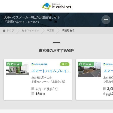
大手ハウスメーカー8社の分譲住宅サイト
「家選びネット」について
トップ
セキスイハイム
東京都
武蔵野地域
東京都のおすすめ物件
Pick up
Pick up
建 売
スマートハイムプレイス武蔵村山市中央
東京都武蔵村山市
東京都
多摩モノレール 「上北台」駅
小田急小
1
3,0
未定
徒歩
分
16
区画
徒歩