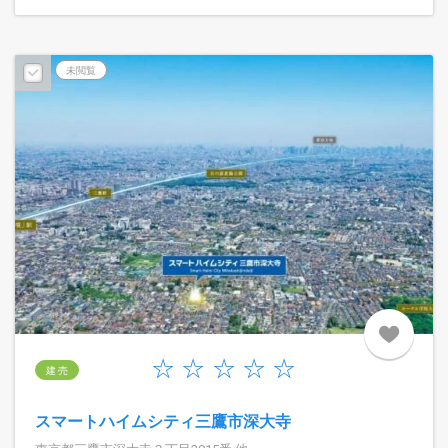
未閲覧
建 売
スマートハイムシティ三鷹市深大寺