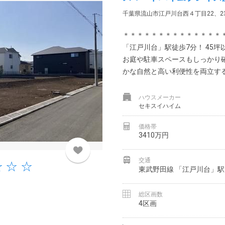
千葉県流山市江戸川台西４丁目22、2
＊＊＊＊＊＊＊＊＊＊＊＊＊＊
「江戸川台」駅徒歩7分！ 45
お庭や駐車スペースもしっかり
かな自然と高い利便性を両立する立
ハウスメーカー
セキスイハイム
価格帯
3410万円
交通
東武野田線 「江戸川台」駅
総区画数
4区画