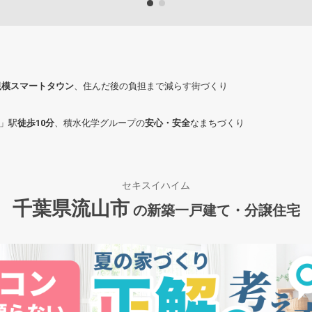
規模スマートタウン
、住んだ後の負担まで減らす街づくり
」駅
徒歩10分
、積水化学グループの
安心・安全
なまちづくり
セキスイハイム
千葉県流山市
の新築一戸建て・分譲住宅