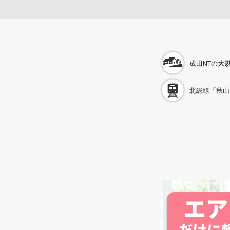
成田NTの
大
北総線「秋山