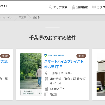
宅サイト
エリア検索
カタ
沿線検索
キスイハイム
千葉県
流山市
千葉県のおすすめ物件
土 地
土 地
イス流
スマートハイムプレイスお
ゆみ野1丁目
千葉県千葉市緑区
台」駅
JR外房線 「鎌取」駅 徒歩17
分～18分
2,680万円〜
5区画