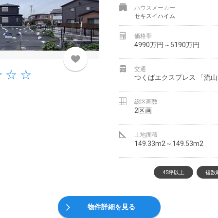
ハウスメーカー
セキスイハイム
価格帯
4990万円～5190万円
交通
つくばエクスプレス 「流山
総区画数
2区画
土地面積
149.33m2～149.53m2
45坪以上
複数
物件詳細を見る