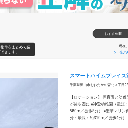
おすすめ順
現在
た物件をまとめて請
ができます。
全ハ
スマートハイムプレイス流
千葉県流山市おおたかの森北３丁目23-
【ロケーション】 保育園と幼
が徒歩圏に ■神愛幼稚園（最短：
580m／徒歩8分） ■聖華マリン
分・最長：約310m／徒歩4分） 