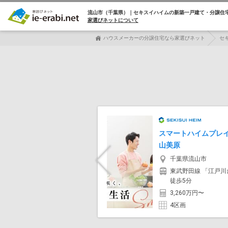
流山市（千葉県）｜セキスイハイムの
新築一戸建て・分譲住
家選びネットについて
ハウスメーカーの分譲住宅なら家選びネット
セ
スマートハイムプレ
山美原
千葉県流山市
Previous
東武野田線 「江戸川
徒歩5分
3,260万円〜
4区画