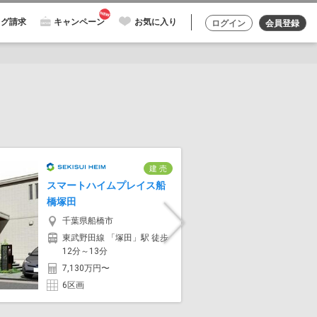
ログ請求
キャンペーン
お気に入り
ログイン
会員登録
建 売
スマートハイムプレイス船
スマート
橋塚田
市明原
千葉県船橋市
千葉
Next
東武野田線 「塚田」駅 徒歩
JR常
12分～13分
「柏」駅
7,130万円〜
7,57
6区画
1区画