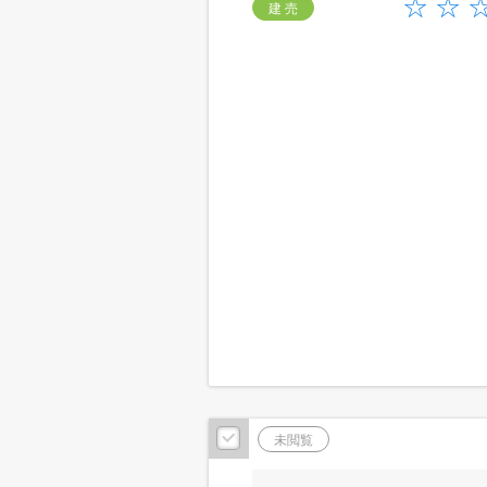
建 売
未閲覧