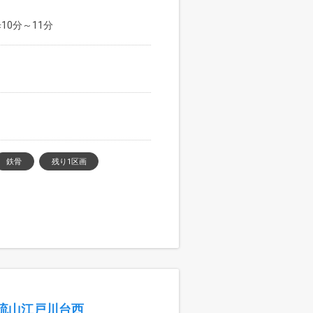
10分～11分
鉄骨
残り1区画
流山江戸川台西