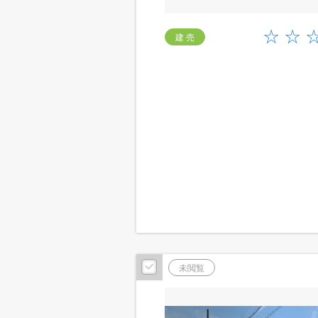
建 売
未閲覧