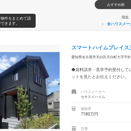
おすすめ順
現在
た物件をまとめて請
ができます。
全ハウスメー
スマートハイムプレイス
愛知県名古屋市天白区天白町大字平針字
◆資料請求・見学予約受付して
ットを見たとお伝えください。
ハウスメーカー
セキスイハイム
価格帯
7180万円
交通