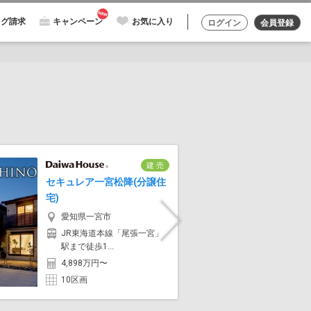
ログ請求
キャンペーン
お気に入り
ログイン
会員登録
建 売
セキュレア一宮松降(分譲住
街かどヘ
宅)
山区上志
愛知県一宮市
愛知
Next
JR東海道本線「尾張一宮」
JR中
駅まで徒歩1...
歩約1
4,898万円〜
6,70
10区画
1区画