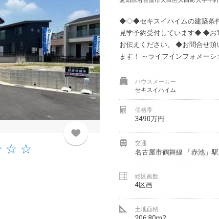
愛知県名古屋市天白区天白町大字平針字
◆◇◆セキスイハイムの建築条
見学予約受付しています◆ ◆
お伝えください。 ◆お問合せ
ます！ ～ライフインフォメーシ
ハウスメーカー
セキスイハイム
価格帯
3490万円
交通
名古屋市鶴舞線 「赤池」駅 
総区画数
4区画
土地面積
206.80m2