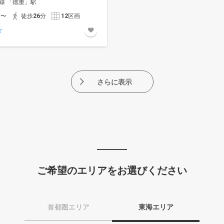
線 「徳重」駅
円〜
徒歩
26
分
12
区画
さらに表示
ご希望のエリアをお選びください
首都圏エリア
東海エリア