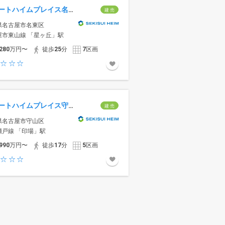
スマートハイムプレイス名東区牧の里
建 売
県名古屋市名東区
屋市東山線 「星ヶ丘」駅
280
万円〜
徒歩
25
分
7
区画
スマートハイムプレイス守山区御膳洞
建 売
県名古屋市守山区
瀬戸線 「印場」駅
990
万円〜
徒歩
17
分
5
区画