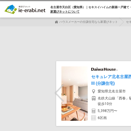
名古屋市天白区（愛知県）｜セキスイハイムの
新築一戸建て
家選びネットについて
ハウスメーカーの分譲住宅なら家選びネット
セ
セキュレア北名古屋
III (分譲住宅)
愛知県北名古屋市
Previous
名鉄犬山線「西春」
徒歩10分
5,398万円〜
6区画