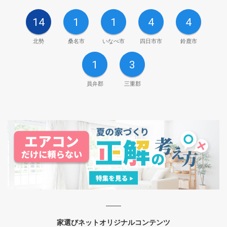
14
1
1
4
4
北勢
桑名市
いなべ市
四日市市
鈴鹿市
1
3
員弁郡
三重郡
家選びネットオリジナルコンテンツ