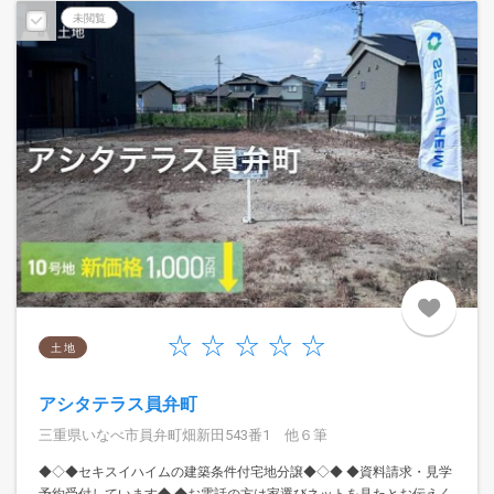
未閲覧
土 地
アシタテラス員弁町
三重県いなべ市員弁町畑新田543番1 他６筆
◆◇◆セキスイハイムの建築条件付宅地分譲◆◇◆ ◆資料請求・見学
予約受付しています◆ ◆お電話の方は家選びネットを見たとお伝えく