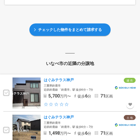
チェックした物件をまとめて請求する
いなべ市の近隣の分譲地
はぐみテラス神戸
建 売
三重県鈴鹿市
近鉄鈴鹿線 「鈴鹿市」駅 徒歩6分～7分
5,700
6
71
万円〜
徒歩
分
区画
はぐみテラス神戸
土 地
三重県鈴鹿市
近鉄鈴鹿線 「鈴鹿市」駅 徒歩6分～7分
1,498
6
71
万円〜
徒歩
分
区画