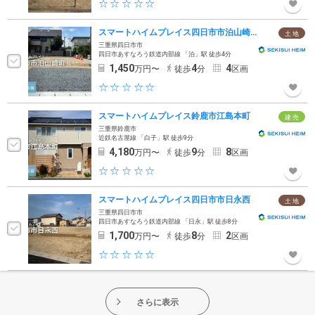
スマートハイムプレイス四日市市泊山崎町II
土 地
三重県四日市市
四日市あすなろう鉄道内部線 「泊」駅 徒歩4分
1,450
4
4
万円〜
徒歩
分
区画
スマートハイムプレイス鈴鹿市江島本町
建 売
三重県鈴鹿市
近鉄名古屋線 「白子」駅 徒歩9分
4,180
9
8
万円〜
徒歩
分
区画
スマートハイムプレイス四日市市日永西
土 地
三重県四日市市
四日市あすなろう鉄道内部線 「日永」駅 徒歩8分
1,700
8
2
万円〜
徒歩
分
区画
さらに表示