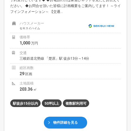
ださい。 ◆お問合せ頂いた皆様に計画概要をご案内してます！ ～ライ
フインフォメーション～ 【交通...
ハウスメーカー
セキスイハイム
価格帯
1,000
万円
交通
三岐鉄道北勢線 「楚原」駅 徒歩13分～14分
総区画数
29
区画
土地面積
203.36
㎡
駅徒歩15分以内
50坪以上
複数駅利用可
物件詳細を見る