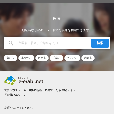
検索
地域名などのキーワードで分譲地を検索できます。
検索
藤沢市
小金井市
坂戸市
千葉市
つくば市
岩倉市
大手ハウスメーカー8社の新築一戸建て・分譲住宅サイト
「家選びネット」
家選びネットについて