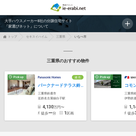
大手ハウスメーカー8社の分譲住宅サイト
「家選びネット」について
トップ
セキスイハイム
三重県
いなべ市
三重県のおすすめ物件
Pick up
Pick up
建 売
パークナードテラス鈴鹿市桜島【パナソニック ホームズ】
コモ
三重県鈴鹿市
三重県
近鉄名古屋線白子駅
伊勢鉄
4,130
1,1
万円〜
ー
1
徒歩
分
区画
徒歩