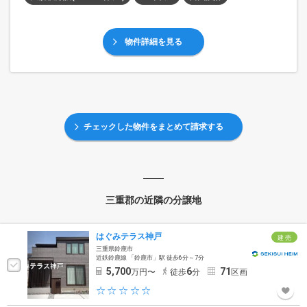
物件詳細を見る
チェックした物件をまとめて請求する
三重郡の近隣の分譲地
はぐみテラス神戸
建 売
三重県鈴鹿市
近鉄鈴鹿線 「鈴鹿市」駅 徒歩6分～7分
5,700
6
71
万円〜
徒歩
分
区画