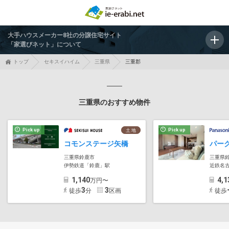
大手ハウスメーカー8社の分譲住宅サイト
「家選びネット」について
トップ
セキスイハイム
三重県
三重郡
三重県のおすすめ物件
Pick up
Pick up
土 地
コモンステージ矢橋
三重県鈴鹿市
三重県
伊勢鉄道「鈴鹿」駅
近鉄名
1,140
4,1
万円〜
3
3
徒歩
分
区画
徒歩