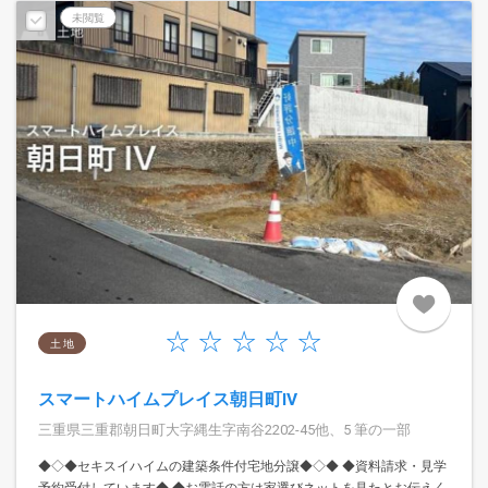
未閲覧
土 地
スマートハイムプレイス朝日町IV
三重県三重郡朝日町大字縄生字南谷2202-45他、5 筆の一部
◆◇◆セキスイハイムの建築条件付宅地分譲◆◇◆ ◆資料請求・見学
予約受付しています◆ ◆お電話の方は家選びネットを見たとお伝えく