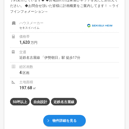
ださい。 ◆お問合せ頂いた皆様に計画概要をご案内してます！ ～ライ
フインフォメーション～
ハウスメーカー
セキスイハイム
価格帯
1,620
万円
交通
近鉄名古屋線 「伊勢朝日」駅 徒歩17分
総区画数
4
区画
土地面積
197.68
㎡
50坪以上
自由設計
近鉄名古屋線
物件詳細を見る