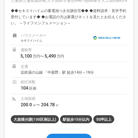
三重県三重郡菰野町大字潤田字落合696-1他64筆字大工垣内835-4
◆◆セキスイハイムの蓄電池つき分譲住宅◆◆ ◆資料請求・見学予約
受付しています◆ ◆お電話の方は家選びネットを見たとお伝えくださ
い。 ～ライフインフォメーション～
ハウスメーカー
セキスイハイム
価格帯
5,100
5,490
万円〜
万円
交通
近鉄湯の山線 「中菰野」駅 徒歩14分～18分
総区画数
104
区画
土地面積
200.0
204.78
㎡〜
㎡
大規模分譲(100区画以上)
駅徒歩15分以内
50坪以上