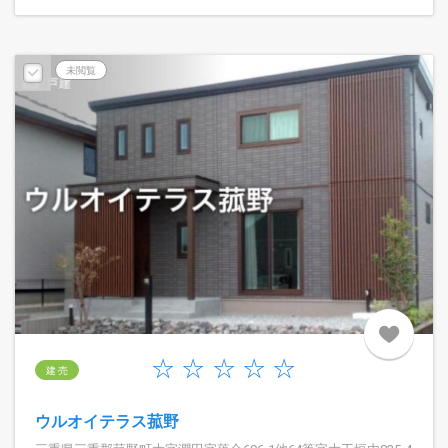
未閲覧
建 売
ウルオイテラス菰野