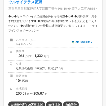
ウルオイテラス菰野
三重県三重郡菰野町大字潤田字落合696-1他64筆字大工垣内835-4
◆◇◆セキスイハイムの建築条件付宅地分譲◆◇◆ ◆資料請求・見学
予約受付しています◆ ◆お電話の方は家選びネットを見たとお伝えく
ださい。 ◆お問合せ頂いた皆様に計画概要をご案内してます！ ～ライ
フインフォメーション～
ハウスメーカー
セキスイハイム
価格帯
1,061
1,332
万円〜
万円
交通
近鉄湯の山線 「中菰野」駅 徒歩18分
総区画数
104
区画
土地面積
200.09
205.07
㎡〜
㎡
大規模分譲(100区画以上)
50坪以上
自由設計