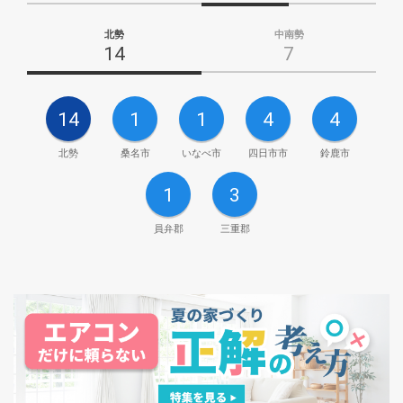
北勢
中南勢
14
7
14
1
1
4
4
北勢
桑名市
いなべ市
四日市市
鈴鹿市
1
3
員弁郡
三重郡