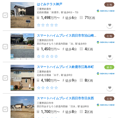
はぐみテラス神戸
土 地
三重県鈴鹿市
近鉄鈴鹿線 「鈴鹿市」駅 徒歩6分～7分
1,498
6
71
万円〜
徒歩
分
区画
スマートハイムプレイス四日市市泊山崎町II
土 地
三重県四日市市
四日市あすなろう鉄道内部線 「泊」駅 徒歩4分
1,450
4
4
万円〜
徒歩
分
区画
スマートハイムプレイス鈴鹿市江島本町
建 売
三重県鈴鹿市
近鉄名古屋線 「白子」駅 徒歩9分
4,180
9
8
万円〜
徒歩
分
区画
スマートハイムプレイス四日市市日永西
土 地
三重県四日市市
四日市あすなろう鉄道内部線 「日永」駅 徒歩8分
1,700
8
2
万円〜
徒歩
分
区画