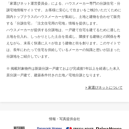
「家選びネット運営委員会」による、ハウスメーカー専門の分譲住宅・分
譲宅地情報サイトです。 お客様に安心して住まいをご検討いただくために
国内トップクラスのハウスメーカーが集結し、土地と建物を合わせて販売
する「分譲住宅」「注文住宅用の宅地」情報を提供します。
ハウスメーカーが提供する分譲地は、一戸建て住宅を建てるために適した
土地を仕入れ、しっかりとした土台を造成し、隣接する建物との関係を考
えながら、末長く快適に人々が住まう建物と街を創ります。このサイトで
は、長年にわたって住宅を供給しているメーカーの知識と想いが詰まった
分譲地をご紹介しています。
※ 掲載対象物件は新築分譲一戸建ておよび完成後1年以上を経過した未入
居分譲一戸建て、建築条件付きの土地／宅地分譲となります。
> 家選びネットについて
情報・写真提供会社