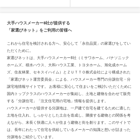
大手ハウスメーカー8社が提供する
「家選びネット」をご利用の皆様へ
これから住宅を検討される方へ、安心して「永住品質」の家選びをしてい
ただくために。
家選びネットは、大手ハウスメーカー8社（ミサワホーム、パナソニック
ホームズ、積水ハウス、大和ハウス工業、トヨタホーム、旭化成ホーム
ズ、住友林業、セキスイハイム）とＺＵＴＴＯ株式会社により構成された
「家選びネット運営委員会」による、ハウスメーカー専門の分譲住宅・分
譲宅地情報サイトです。 お客様に安心して住まいをご検討いただくために
国内トップクラスのハウスメーカーが集結し、土地と建物を合わせて販売
する「分譲住宅」「注文住宅用の宅地」情報を提供します。
ハウスメーカーが提供する分譲地は、一戸建て住宅を建てるために適した
土地を仕入れ、しっかりとした土台を造成し、隣接する建物との関係を考
えながら、末長く快適に人々が住まう建物と街を創ります。このサイトで
は、長年にわたって住宅を供給しているメーカーの知識と想いが詰まった
分譲地をご紹介しています。