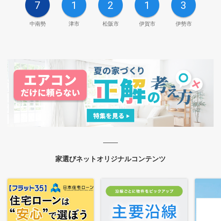
7
1
2
1
3
中南勢
津市
松阪市
伊賀市
伊勢市
家選びネットオリジナルコンテンツ