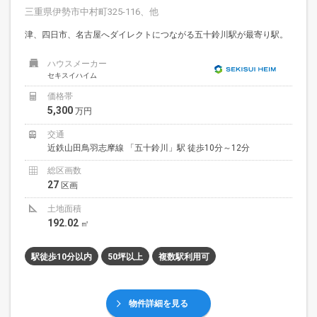
三重県伊勢市中村町325-116、他
津、四日市、名古屋へダイレクトにつながる五十鈴川駅が最寄り駅。
ハウスメーカー
セキスイハイム
価格帯
5,300
万円
交通
近鉄山田鳥羽志摩線 「五十鈴川」駅 徒歩10分～12分
総区画数
27
区画
土地面積
192.02
㎡
駅徒歩10分以内
50坪以上
複数駅利用可
物件詳細を見る