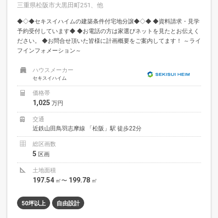
三重県松阪市大黒田町251、他
◆◇◆セキスイハイムの建築条件付宅地分譲◆◇◆ ◆資料請求・見学
予約受付しています◆ ◆お電話の方は家選びネットを見たとお伝えく
ださい。 ◆お問合せ頂いた皆様に計画概要をご案内してます！ ～ライ
フインフォメーション～
ハウスメーカー
セキスイハイム
価格帯
1,025
万円
交通
近鉄山田鳥羽志摩線 「松阪」駅 徒歩22分
総区画数
5
区画
土地面積
197.54
199.78
㎡〜
㎡
50坪以上
自由設計