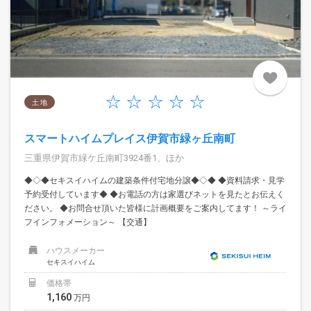
土 地
スマートハイムプレイス伊賀市緑ヶ丘南町
三重県伊賀市緑ケ丘南町3924番1、ほか
◆◇◆セキスイハイムの建築条件付宅地分譲◆◇◆ ◆資料請求・見学
予約受付しています◆ ◆お電話の方は家選びネットを見たとお伝えく
ださい。 ◆お問合せ頂いた皆様に計画概要をご案内してます！ ～ライ
フインフォメーション～ 【交通】
ハウスメーカー
セキスイハイム
価格帯
1,160
万円