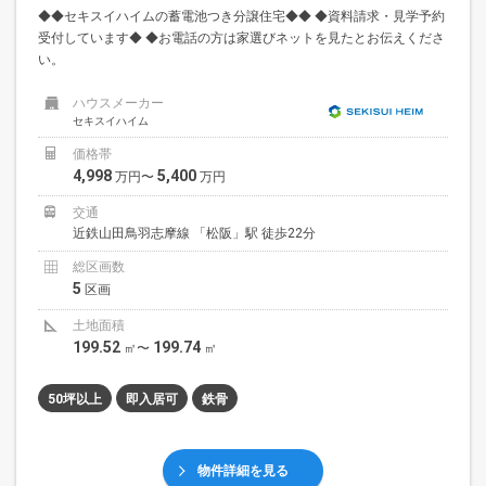
◆◆セキスイハイムの蓄電池つき分譲住宅◆◆ ◆資料請求・見学予約
受付しています◆ ◆お電話の方は家選びネットを見たとお伝えくださ
い。
ハウスメーカー
セキスイハイム
価格帯
4,998
5,400
万円〜
万円
交通
近鉄山田鳥羽志摩線 「松阪」駅 徒歩22分
総区画数
5
区画
土地面積
199.52
199.74
㎡〜
㎡
50坪以上
即入居可
鉄骨
物件詳細を見る