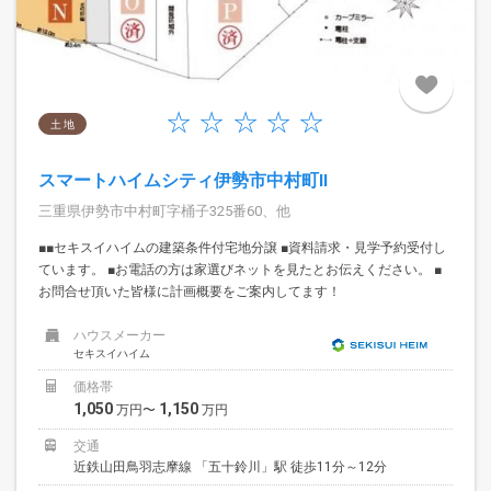
土 地
スマートハイムシティ伊勢市中村町II
三重県伊勢市中村町字桶子325番60、他
■■セキスイハイムの建築条件付宅地分譲 ■資料請求・見学予約受付し
ています。 ■お電話の方は家選びネットを見たとお伝えください。 ■
お問合せ頂いた皆様に計画概要をご案内してます！
ハウスメーカー
セキスイハイム
価格帯
1,050
1,150
万円〜
万円
交通
近鉄山田鳥羽志摩線 「五十鈴川」駅 徒歩11分～12分