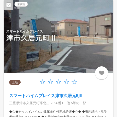
未閲覧
土 地
スマートハイムプレイス津市久居元町II
三重県津市久居元町字北出 2096番1、他 5筆の一部
◆◇◆セキスイハイムの建築条件付宅地分譲◆◇◆ ◆資料請求・見学
予約受付しています◆ ◆お電話の方は家選びネットを見たとお伝えく