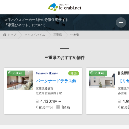
大手ハウスメーカー8社の分譲住宅サイト
「家選びネット」について
トップ
セキスイハイム
三重県
中南勢
三重県のおすすめ物件
Pick up
Pick up
建 売
パークナードテラス鈴鹿市桜島【パナソニック ホームズ】
三重県鈴鹿市
三重県
近鉄名古屋線白子駅
参宮線 
4,130
4,9
万円〜
ー
1
徒歩
分
区画
徒歩