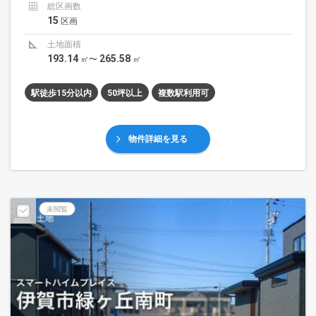
総区画数
15
区画
土地面積
193.14
265.58
㎡〜
㎡
駅徒歩15分以内
50坪以上
複数駅利用可
物件詳細を見る
未閲覧