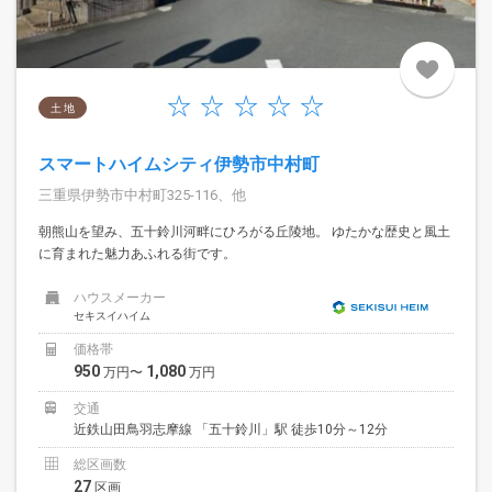
土 地
スマートハイムシティ伊勢市中村町
三重県伊勢市中村町325-116、他
朝熊山を望み、五十鈴川河畔にひろがる丘陵地。 ゆたかな歴史と風土
に育まれた魅力あふれる街です。
ハウスメーカー
セキスイハイム
価格帯
950
1,080
万円〜
万円
交通
近鉄山田鳥羽志摩線 「五十鈴川」駅 徒歩10分～12分
総区画数
27
区画