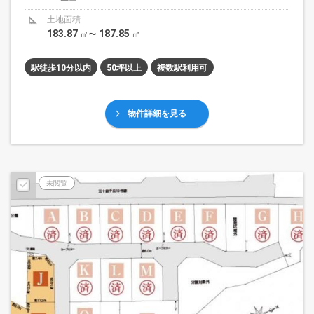
土地面積
183.87
187.85
㎡〜
㎡
駅徒歩10分以内
50坪以上
複数駅利用可
物件詳細を見る
未閲覧