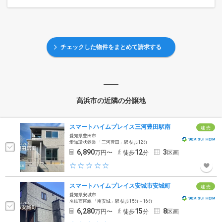
チェックした物件をまとめて請求する
高浜市の近隣の分譲地
スマートハイムプレイス三河豊田駅南
建 売
愛知県豊田市
愛知環状鉄道 「三河豊田」駅 徒歩12分
6,890
12
3
万円〜
徒歩
分
区画
スマートハイムプレイス安城市安城町
建 売
愛知県安城市
名鉄西尾線 「南安城」駅 徒歩15分～16分
6,280
15
8
万円〜
徒歩
分
区画