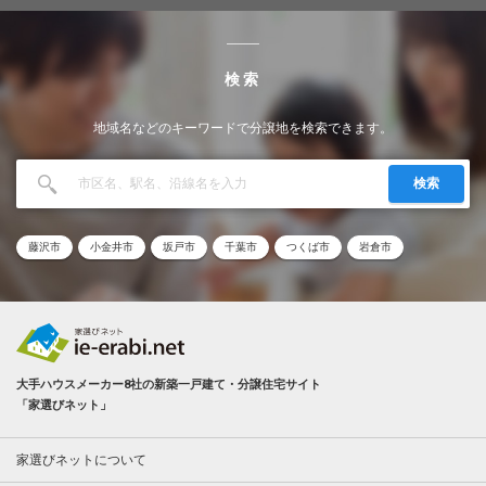
検索
地域名などのキーワードで分譲地を検索できます。
検索
藤沢市
小金井市
坂戸市
千葉市
つくば市
岩倉市
大手ハウスメーカー8社の新築一戸建て・分譲住宅サイト
「家選びネット」
家選びネットについて