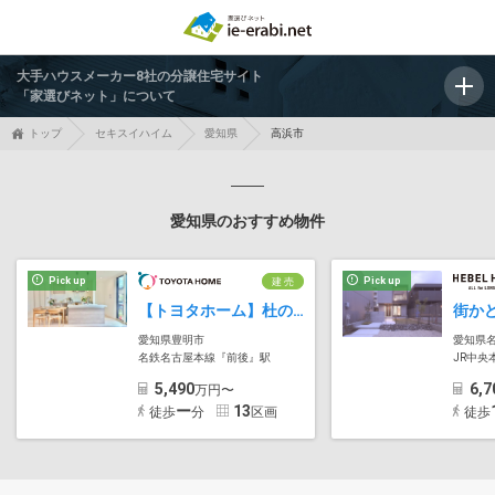
大手ハウスメーカー8社の分譲住宅サイト
「家選びネット」について
トップ
セキスイハイム
愛知県
高浜市
愛知県のおすすめ物件
Pick up
Pick up
建 売
【トヨタホーム】杜の葉テラスTOYOAKE6棟
愛知県豊明市
愛知県
名鉄名古屋本線『前後』駅
JR中央
5,490
6,7
万円〜
ー
13
徒歩
分
区画
徒歩