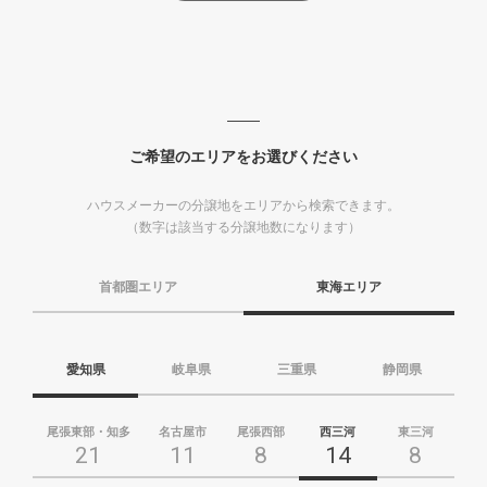
ご希望のエリアをお選びください
ハウスメーカーの分譲地をエリアから検索できます。
（数字は該当する分譲地数になります）
首都圏エリア
東海エリア
愛知県
岐阜県
三重県
静岡県
尾張東部・知多
名古屋市
尾張西部
西三河
東三河
21
11
8
14
8