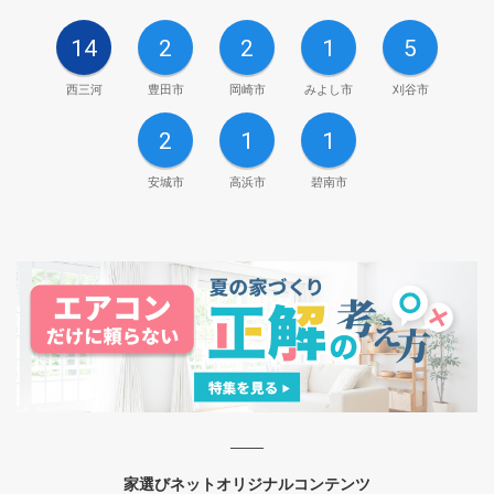
14
2
2
1
5
西三河
豊田市
岡崎市
みよし市
刈谷市
2
1
1
安城市
高浜市
碧南市
家選びネットオリジナルコンテンツ