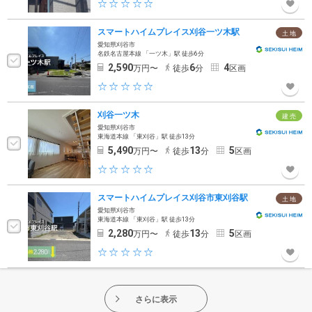
スマートハイムプレイス刈谷一ツ木駅
土 地
愛知県刈谷市
名鉄名古屋本線 「一ツ木」駅 徒歩6分
2,590
6
4
万円〜
徒歩
分
区画
刈谷一ツ木
建 売
愛知県刈谷市
東海道本線 「東刈谷」駅 徒歩13分
5,490
13
5
万円〜
徒歩
分
区画
スマートハイムプレイス刈谷市東刈谷駅
土 地
愛知県刈谷市
東海道本線 「東刈谷」駅 徒歩13分
2,280
13
5
万円〜
徒歩
分
区画
さらに表示