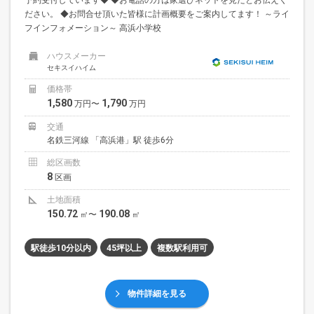
ださい。 ◆お問合せ頂いた皆様に計画概要をご案内してます！ ～ライ
フインフォメーション～ 高浜小学校
ハウスメーカー
セキスイハイム
価格帯
1,580
1,790
万円〜
万円
交通
名鉄三河線 「高浜港」駅 徒歩6分
総区画数
8
区画
土地面積
150.72
190.08
㎡〜
㎡
駅徒歩10分以内
45坪以上
複数駅利用可
物件詳細を見る