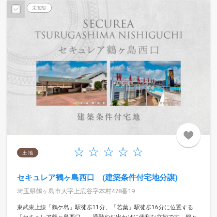
未閲覧
土 地
セキュレア鶴ヶ島西口 (建築条件付宅地分譲)
埼玉県鶴ヶ島市大字上広谷字本村478番19
東武東上線「鶴ケ島」駅徒歩11分、「若葉」駅徒歩16分に位置する
「セキュレア鶴ヶ島西口」。通勤やお出かけに便利な立地です。鶴ヶ