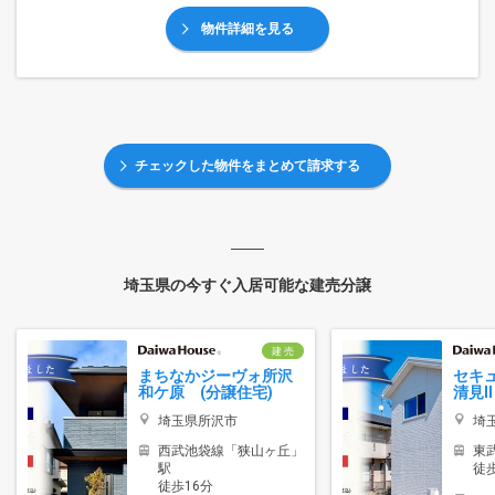
物件詳細を見る
チェックした物件をまとめて請求する
埼玉県の今すぐ入居可能な建売分譲
建 売
まちなかジーヴォ所沢
セキ
和ケ原 (分譲住宅)
清見I
埼玉県所沢市
埼
西武池袋線「狭山ヶ丘」
東
駅
徒歩
徒歩16分