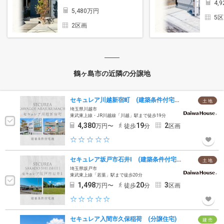
4,
5,480万円
5
2区画
鶴ヶ島市の近隣の分譲地
セキュレア川越新宿町 (建築条件付宅地分譲)
土 地
埼玉県川越市
東武東上線・JR川越線「川越」駅まで徒歩19分
4,380
19
2
万円〜
徒歩
分
区画
セキュレア坂戸市石井I (建築条件付宅地分譲)
土 地
埼玉県坂戸市
東武東上線「若葉」駅まで徒歩20分
1,498
20
3
万円〜
徒歩
分
区画
セキュレア入間市久保稲荷 (分譲住宅)
建 売