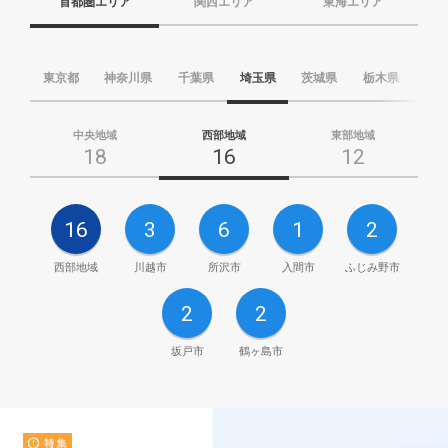
首都圏エリア
関西エリア
東海エリア
東京都
神奈川県
千葉県
埼玉県
茨城県
栃木県
群
中央地域
西部地域
東部地域
18
16
12
16
3
6
1
2
西部地域
川越市
所沢市
入間市
ふじみ野市
2
2
坂戸市
鶴ヶ島市