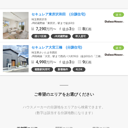
セキュレア東所沢和田 (分譲住宅)
建 売
埼玉県所沢市
JR武蔵野線「東所沢」駅まで徒歩3分
7,290
3
8
万円〜
徒歩
分
区画
残り1区画
JR武蔵野線
即入居可
セキュレア大宮三橋 (分譲住宅)
建 売
埼玉県さいたま市西区
JR高崎線「大宮」駅まで西武バス約16分（徒歩3分の「三橋六丁目」バス停乗車）
4,990
3
9
万円〜
徒歩
分
区画
複数駅利用可
新着物件
4LDK
ご希望のエリアをお選びください
ハウスメーカーの分譲地をエリアから検索できます。
（数字は該当する分譲地数になります）