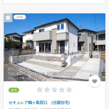
未閲覧
建 売
セキュレア鶴ヶ島西口 (分譲住宅)