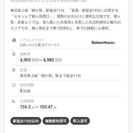
埼玉県鶴ヶ島市大字上広谷字本村478番12他
東武東上線「鶴ケ島」駅徒歩11分、「若葉」駅徒歩16分に位置する
「セキュレア鶴ヶ島西口」。通勤やお出かけに便利な立地です。鶴ヶ
島・若葉エリアは、落ち着いた住環境と充実した生活利便性が魅力の
エリアです。鶴ヶ島ICまで車で約8分と、車での移動にも便利...
ハウスメーカー
大和ハウス工業/ダイワハウス
価格帯
4,950
4,980
万円〜
万円
交通
東武東上線「鶴ケ島」駅まで徒歩11分
総区画数
3
区画
土地面積
136.2
150.47
㎡〜
㎡
駅徒歩15分以内
複数駅利用可
即入居可