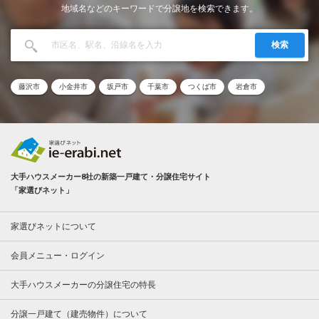
地域名などのキーワードで分譲地を検索できます。
検索
藤沢市
小金井市
坂戸市
千葉市
つくば市
岩倉市
大手ハウスメーカー8社の新築一戸建て・分譲住宅サイト
「家選びネット」
家選びネットについて
会員メニュー・ログイン
大手ハウスメーカーの分譲住宅の特長
分譲一戸建て（建売物件）について