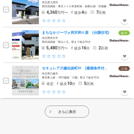
埼玉県入間市
西武池袋線・東京メトロ有楽町線・副都心線「武蔵藤沢」駅西武バス約14分「県営住宅入口」徒歩4分
4,360
4
7
万円〜
徒歩
分
区画
まちなかジーヴォ所沢和ケ原 (分譲住宅)
建 売
埼玉県所沢市
西武池袋線「狭山ヶ丘」駅まで徒歩16分
5,480
16
2
万円〜
徒歩
分
区画
セキュレア川越仙波町VI (建築条件付宅地分譲)
土 地
埼玉県川越市
東武東上線・JR川越線「川越」駅まで徒歩10分
10
5
未定
徒歩
分
区画
さらに表示