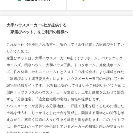
大手ハウスメーカー8社が提供する
「家選びネット」をご利用の皆様へ
これから住宅を検討される方へ、安心して「永住品質」の家選びをしてい
ただくために。
家選びネットは、大手ハウスメーカー8社（ミサワホーム、パナソニック
ホームズ、積水ハウス、大和ハウス工業、トヨタホーム、旭化成ホーム
ズ、住友林業、セキスイハイム）とＺＵＴＴＯ株式会社により構成された
「家選びネット運営委員会」による、ハウスメーカー専門の分譲住宅・分
譲宅地情報サイトです。 お客様に安心して住まいをご検討いただくために
国内トップクラスのハウスメーカーが集結し、土地と建物を合わせて販売
する「分譲住宅」「注文住宅用の宅地」情報を提供します。
ハウスメーカーが提供する分譲地は、一戸建て住宅を建てるために適した
土地を仕入れ、しっかりとした土台を造成し、隣接する建物との関係を考
えながら、末長く快適に人々が住まう建物と街を創ります。このサイトで
は、長年にわたって住宅を供給しているメーカーの知識と想いが詰まった