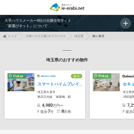
大手ハウスメーカー8社の分譲住宅サイト
「家選びネット」について
トップ
大和ハウス工業/ダイワハウス
埼玉県
鶴ヶ島市
埼玉県のおすすめ物件
Pick up
Pick up
建 売
スマートハイムプレイス久喜市南栗橋
埼玉県久喜市
埼玉県
東武日光線 「南栗橋」駅
JR武蔵
4,980
7,2
万円〜
7
8
徒歩
分
区画
徒歩