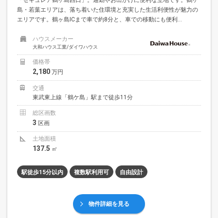
島・若葉エリアは、落ち着いた住環境と充実した生活利便性が魅力の
エリアです。鶴ヶ島ICまで車で約8分と、車での移動にも便利...
ハウスメーカー
大和ハウス工業/ダイワハウス
価格帯
2,180
万円
交通
東武東上線「鶴ケ島」駅まで徒歩11分
総区画数
3
区画
土地面積
137.5
㎡
駅徒歩15分以内
複数駅利用可
自由設計
物件詳細を見る