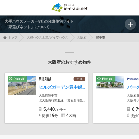
大手ハウスメーカー8社の分譲住宅サイト
「家選びネット」について
トップ
大和ハウス工業/ダイワハウス
大阪府
豊中市
大阪府のおすすめ物件
Pick up
Pick up
土 地
ヒルズガーデン豊中緑丘
大阪府豊中市
大阪府
北大阪急行南北線 「箕面船場阪大前」駅
大阪モ
5,440
6,7
万円〜
19
4
徒歩
分
区画
徒歩