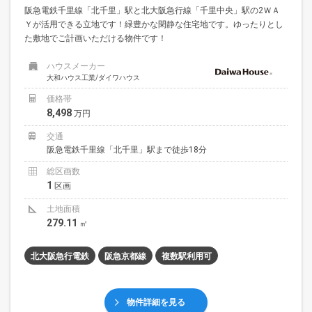
阪急電鉄千里線「北千里」駅と北大阪急行線「千里中央」駅の2ＷＡ
Ｙが活用できる立地です！緑豊かな閑静な住宅地です。ゆったりとし
た敷地でご計画いただける物件です！
ハウスメーカー
大和ハウス工業/ダイワハウス
価格帯
8,498
万円
交通
阪急電鉄千里線「北千里」駅まで徒歩18分
総区画数
1
区画
土地面積
279.11
㎡
北大阪急行電鉄
阪急京都線
複数駅利用可
物件詳細を見る