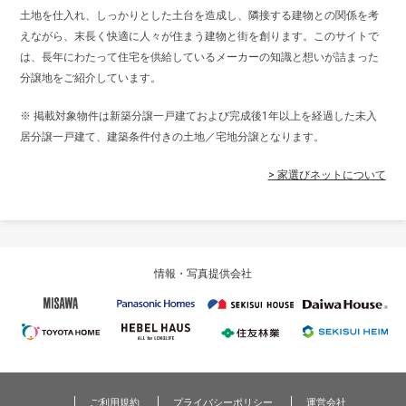
土地を仕入れ、しっかりとした土台を造成し、隣接する建物との関係を考
えながら、末長く快適に人々が住まう建物と街を創ります。このサイトで
は、長年にわたって住宅を供給しているメーカーの知識と想いが詰まった
分譲地をご紹介しています。
※ 掲載対象物件は新築分譲一戸建ておよび完成後1年以上を経過した未入
居分譲一戸建て、建築条件付きの土地／宅地分譲となります。
> 家選びネットについて
情報・写真提供会社
ご利用規約
プライバシーポリシー
運営会社