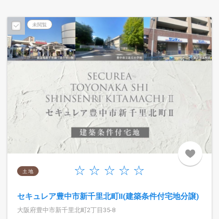
未閲覧
土 地
セキュレア豊中市新千里北町II(建築条件付宅地分譲)
大阪府豊中市新千里北町2丁目35-8