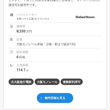
譲住宅を販売中です。
ハウスメーカー
大和ハウス工業/ダイワハウス
価格帯
8,330
万円
交通
大阪モノレール本線「少路」駅まで徒歩13分
総区画数
6
区画
土地面積
114.7
㎡
北大阪急行電鉄
大阪モノレール
複数駅利用可
物件詳細を見る