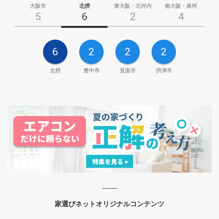
大阪市
北摂
東大阪・北河内
南大阪・泉州
5
6
2
4
6
2
2
2
北摂
豊中市
箕面市
摂津市
家選びネットオリジナルコンテンツ