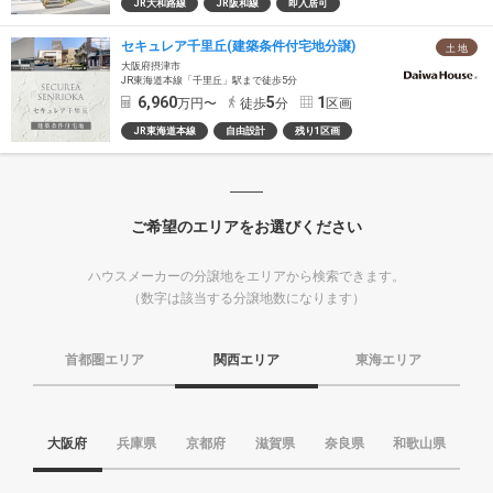
JR大和路線
JR阪和線
即入居可
セキュレア千里丘(建築条件付宅地分譲)
土 地
大阪府摂津市
JR東海道本線「千里丘」駅まで徒歩5分
6,960
5
1
万円〜
徒歩
分
区画
JR東海道本線
自由設計
残り1区画
ご希望のエリアをお選びください
ハウスメーカーの分譲地をエリアから検索できます。
（数字は該当する分譲地数になります）
首都圏エリア
関西エリア
東海エリア
大阪府
兵庫県
京都府
滋賀県
奈良県
和歌山県