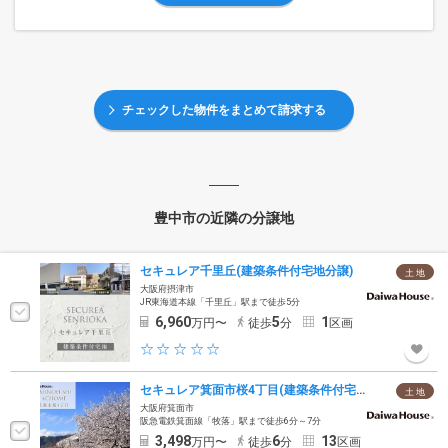
チェックした物件をまとめて請求する
豊中市の近隣の分譲地
セキュレア千里丘(建築条件付宅地分譲)
土 地
大阪府摂津市
JR東海道本線「千里丘」駅まで徒歩5分
6,960
5
1
万円〜
徒歩
分
区画
セキュレア箕面市桜4丁目(建築条件付宅地分譲)
土 地
大阪府箕面市
阪急電鉄箕面線「牧落」駅まで徒歩6分～7分
3,498
6
13
万円〜
徒歩
分
区画