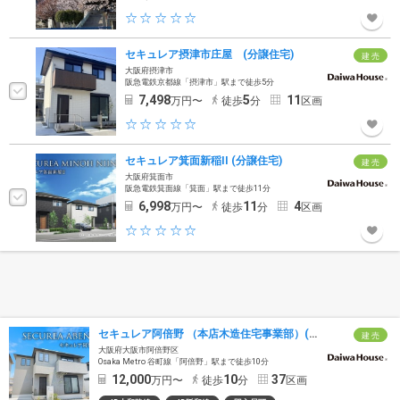
セキュレア摂津市庄屋 (分譲住宅)
建 売
大阪府摂津市
阪急電鉄京都線「摂津市」駅まで徒歩5分
7,498
5
11
万円〜
徒歩
分
区画
セキュレア箕面新稲II (分譲住宅)
建 売
大阪府箕面市
阪急電鉄箕面線「箕面」駅まで徒歩11分
6,998
11
4
万円〜
徒歩
分
区画
セキュレア阿倍野 （本店木造住宅事業部）(分譲住宅)
建 売
大阪府大阪市阿倍野区
Osaka Metro 谷町線「阿倍野」駅まで徒歩10分
12,000
10
37
万円〜
徒歩
分
区画