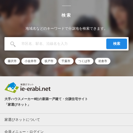
検索
地域名などのキーワードで分譲地を検索できます。
検索
藤沢市
小金井市
坂戸市
千葉市
つくば市
岩倉市
大手ハウスメーカー8社の新築一戸建て・分譲住宅サイト
「家選びネット」
家選びネットについて
会員メニュー・ログイン