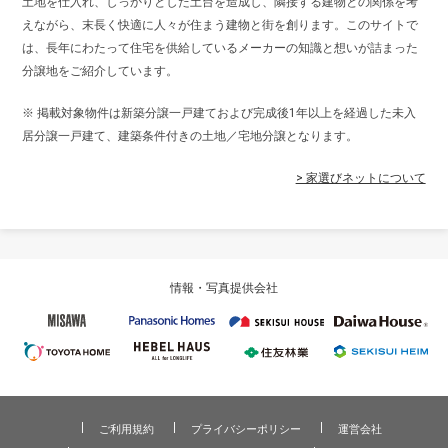
土地を仕入れ、しっかりとした土台を造成し、隣接する建物との関係を考
えながら、末長く快適に人々が住まう建物と街を創ります。このサイトで
は、長年にわたって住宅を供給しているメーカーの知識と想いが詰まった
分譲地をご紹介しています。
※ 掲載対象物件は新築分譲一戸建ておよび完成後1年以上を経過した未入
居分譲一戸建て、建築条件付きの土地／宅地分譲となります。
> 家選びネットについて
情報・写真提供会社
ご利用規約
プライバシーポリシー
運営会社