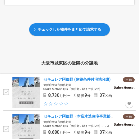
チェックした物件をまとめて請求する
大阪市城東区の近隣の分譲地
セキュレア阿倍野 (建築条件付宅地分譲)
土 地
大阪府大阪市阿倍野区
Osaka Metro谷町線「阿倍野」駅まで徒歩9分
8,730
9
37
万円〜
徒歩
分
区画
セキュレア阿倍野（本店木造住宅事業部）(建築条件付宅地分譲)
土 地
大阪府大阪市阿倍野区
Osaka Metro谷町線「阿倍野」駅まで徒歩9分～10分
8,680
9
37
万円〜
徒歩
分
区画