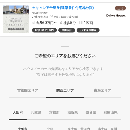
セキュレア千里丘(建築条件付宅地分譲)
土 地
大阪府摂津市
JR東海道本線「千里丘」駅まで徒歩5分
6,960
5
1
万円〜
徒歩
分
区画
駅徒歩10分以内
自由設計
JR東海道本線
ご希望のエリアをお選びください
ハウスメーカーの分譲地をエリアから検索できます。
（数字は該当する分譲地数になります）
首都圏エリア
関西エリア
東海エリア
大阪府
兵庫県
京都府
滋賀県
奈良県
和歌山県
大阪市
北摂
東大阪・北河内
南大阪・泉州