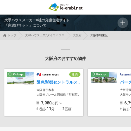
大手ハウスメーカー8社の分譲住宅サイト
「家選びネット」について
トップ
大和ハウス工業/ダイワハウス
大阪府
大阪市城東区
大阪府のおすすめ物件
Pick up
Pick up
建 売
阪急彩都セントラルステージ
大阪府茨木市
大阪府
大阪モノレール彩都線「彩都西」駅
大阪モ
7,980
6,7
万円〜
11
2
徒歩
分
区画
徒歩