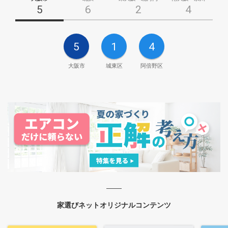
5
6
2
4
5
1
4
大阪市
城東区
阿倍野区
家選びネットオリジナルコンテンツ