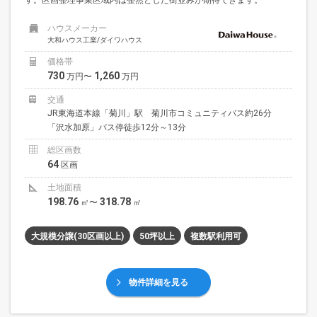
ハウスメーカー
大和ハウス工業/ダイワハウス
価格帯
730
1,260
万円〜
万円
交通
JR東海道本線「菊川」駅 菊川市コミュニティバス約26分
「沢水加原」バス停徒歩12分～13分
総区画数
64
区画
土地面積
198.76
318.78
㎡〜
㎡
大規模分譲(30区画以上)
50坪以上
複数駅利用可
物件詳細を見る