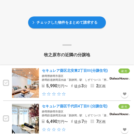
チェックした物件をまとめて請求する
牧之原市の近隣の分譲地
セキュレア葵区北安東2丁目III(分譲住宅)
建 売
静岡県静岡市葵区
静岡鉄道静岡清水線「新静岡」駅 しずてつバス「県立病院高松線」約16分 「柳新田上」バス停徒歩3分
5,990
3
2
万円〜
徒歩
分
区画
セキュレア葵区千代田4丁目II (分譲住宅)
建 売
静岡県静岡市葵区
静岡鉄道静岡清水線「新静岡」駅 しずてつバス「唐瀬線」約11分 「千代田4丁目」バス停徒歩7分
6,490
7
7
万円〜
徒歩
分
区画