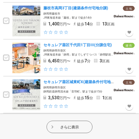
藤枝市高岡3丁目(建築条件付宅地分譲)
土 地
静岡県藤枝市
JR東海道本線「藤枝」駅まで徒歩14分
1,400
14
13
万円〜
徒歩
分
区画
セキュレア葵区千代田1丁目III(分譲住宅)
建 売
静岡県静岡市葵区
JR東海道本線「静岡」駅までしずてつバス「静岡駅前行」約11分乗車「三松」バス停徒歩7分
6,450
7
3
万円〜
徒歩
分
区画
セキュレア葵区城東町X(建築条件付宅地分譲)
土 地
静岡県静岡市葵区
静岡鉄道静岡清水線「音羽町」駅まで徒歩15分
3,530
15
1
万円〜
徒歩
分
区画
さらに表示