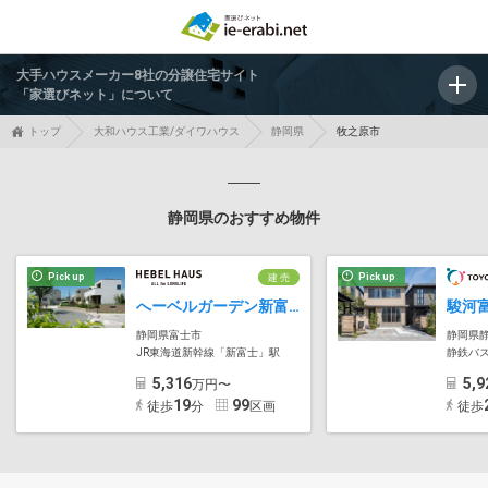
大手ハウスメーカー8社の分譲住宅サイト
「家選びネット」について
トップ
大和ハウス工業/ダイワハウス
静岡県
牧之原市
静岡県のおすすめ物件
Pick up
Pick up
建 売
へーベルガーデン新富士 あしたの杜
静岡県富士市
静岡県
JR東海道新幹線「新富士」駅
静鉄バス「富士
5,316
5,9
万円〜
19
99
徒歩
分
区画
徒歩