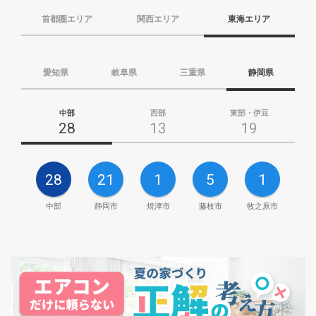
首都圏エリア
関西エリア
東海エリア
愛知県
岐阜県
三重県
静岡県
中部
西部
東部・伊豆
28
13
19
28
21
1
5
1
中部
静岡市
焼津市
藤枝市
牧之原市