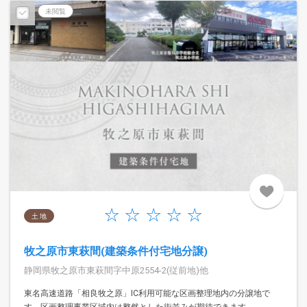
未閲覧
土 地
牧之原市東萩間(建築条件付宅地分譲)
静岡県牧之原市東萩間字中原2554-2(従前地)他
東名高速道路「相良牧之原」IC利用可能な区画整理地内の分譲地で
す。区画整理事業区域内は整然とした街並みが期待できます。