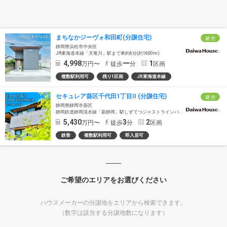
まちなかジーヴォ和田町(分譲住宅)
建 売
静岡県浜松市中央区
JR東海道本線「天竜川」駅まで車約6分(約1600m)
4,998
ー
1
万円〜
徒歩
分
区画
複数駅利用可
残り1区画
JR東海道本線
セキュレア葵区千代田1丁目II (分譲住宅)
建 売
静岡県静岡市葵区
静岡鉄道静岡清水線「新静岡」駅しずてつジャストラインバス約10分「市立高校前」バス停徒歩3分
5,430
3
2
万円〜
徒歩
分
区画
鉄骨
複数駅利用可
即入居可
ご希望のエリアをお選びください
ハウスメーカーの分譲地をエリアから検索できます。
（数字は該当する分譲地数になります）