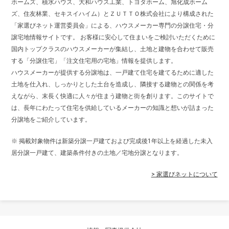
ホームズ、積水ハウス、大和ハウス工業、トヨタホーム、旭化成ホーム
ズ、住友林業、セキスイハイム）とＺＵＴＴＯ株式会社により構成された
「家選びネット運営委員会」による、ハウスメーカー専門の分譲住宅・分
譲宅地情報サイトです。 お客様に安心して住まいをご検討いただくために
国内トップクラスのハウスメーカーが集結し、土地と建物を合わせて販売
する「分譲住宅」「注文住宅用の宅地」情報を提供します。
ハウスメーカーが提供する分譲地は、一戸建て住宅を建てるために適した
土地を仕入れ、しっかりとした土台を造成し、隣接する建物との関係を考
えながら、末長く快適に人々が住まう建物と街を創ります。このサイトで
は、長年にわたって住宅を供給しているメーカーの知識と想いが詰まった
分譲地をご紹介しています。
※ 掲載対象物件は新築分譲一戸建ておよび完成後1年以上を経過した未入
居分譲一戸建て、建築条件付きの土地／宅地分譲となります。
> 家選びネットについて