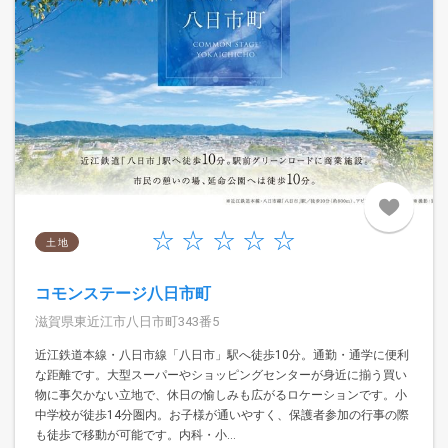
土 地
コモンステージ八日市町
滋賀県東近江市八日市町343番5
近江鉄道本線・八日市線「八日市」駅へ徒歩10分。通勤・通学に便利
な距離です。大型スーパーやショッピングセンターが身近に揃う買い
物に事欠かない立地で、休日の愉しみも広がるロケーションです。小
中学校が徒歩14分圏内。お子様が通いやすく、保護者参加の行事の際
も徒歩で移動が可能です。内科・小...