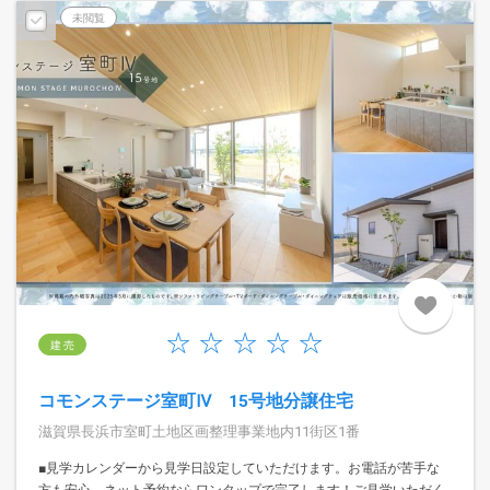
未閲覧
建 売
コモンステージ室町Ⅳ 15号地分譲住宅
滋賀県長浜市室町土地区画整理事業地内11街区1番
■見学カレンダーから見学日設定していただけます。お電話が苦手な
方も安心。ネット予約ならワンタップで完了します！ご見学いただく