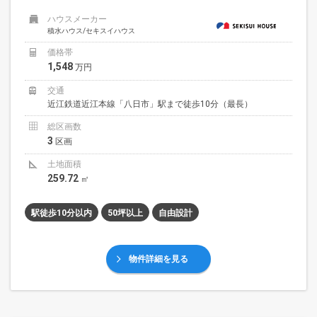
ハウスメーカー
積水ハウス/セキスイハウス
価格帯
1,548
万円
交通
近江鉄道近江本線「八日市」駅まで徒歩10分（最長）
総区画数
3
区画
土地面積
259.72
㎡
駅徒歩10分以内
50坪以上
自由設計
物件詳細を見る