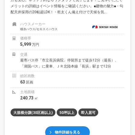
メリットの詳細はイベント情報をご確認ください。■建物の魅力■・勾
配天井採用の20帖超LDK！・乾太くん備え付けで天候を気...
ハウスメーカー
積水ハウス/セキスイハウス
価格帯
5,999
万円
交通
最寄バス停「市立長浜病院」停留所まで徒歩12分（最長）、
「湖国バス」に乗車、ＪＲ北陸本線「長浜」駅まで12分
総区画数
63
区画
土地面積
240.73
㎡
大規模分譲(30区画以上)
50坪以上
即入居可
物件詳細を見る