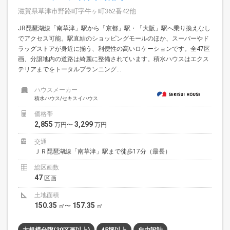
滋賀県草津市野路町字牛ヶ町362番42他
JR琵琶湖線「南草津」駅から「京都」駅・「大阪」駅へ乗り換えなし
でアクセス可能。駅直結のショッピングモールのほか、スーパーやド
ラッグストアが身近に揃う、利便性の高いロケーションです。全47区
画、分譲地内の道路は綺麗に整備されています。積水ハウスはエクス
テリアまでをトータルプランニング...
ハウスメーカー
積水ハウス/セキスイハウス
価格帯
2,855
3,299
万円〜
万円
交通
ＪＲ琵琶湖線「南草津」駅まで徒歩17分（最長）
総区画数
47
区画
土地面積
150.35
157.35
㎡〜
㎡