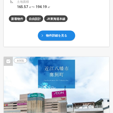
土地面積
165.57
194.19
㎡〜
㎡
新着物件
自由設計
JR東海道本線
物件詳細を見る
未閲覧