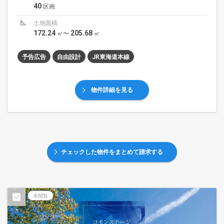
40
区画
土地面積
172.24
205.68
㎡〜
㎡
予告広告
自由設計
JR東海道本線
物件詳細を見る
チェックした物件をまとめて請求する
未閲覧