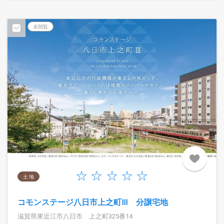
未閲覧
土 地
コモンステージ八日市上之町Ⅲ 分譲宅地
滋賀県東近江市八日市 上之町325番14