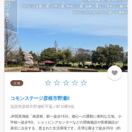
土 地
コモンステージ彦根市野瀬Ⅱ
滋賀県彦根市野瀬町字蓮ノ町10番3他
JR琵琶湖線「南彦根」駅へ徒歩16分、都心への通勤に便利な立地。小
学校へ徒歩9分、ショッピングセンターなどの買物施設や医療施設が
身近に点在する、恵まれた生活環境です。庄堺公園まで徒歩20分（約