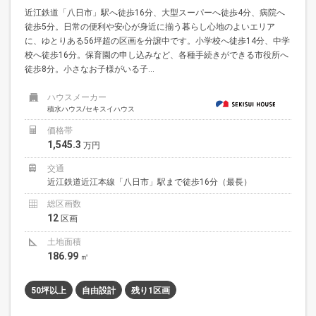
近江鉄道「八日市」駅へ徒歩16分、大型スーパーへ徒歩4分、病院へ
徒歩5分。日常の便利や安心が身近に揃う暮らし心地のよいエリア
に、ゆとりある56坪超の区画を分譲中です。小学校へ徒歩14分、中学
校へ徒歩16分。保育園の申し込みなど、各種手続きができる市役所へ
徒歩8分。小さなお子様がいる子...
ハウスメーカー
積水ハウス/セキスイハウス
価格帯
1,545.3
万円
交通
近江鉄道近江本線「八日市」駅まで徒歩16分（最長）
総区画数
12
区画
土地面積
186.99
㎡
50坪以上
自由設計
残り1区画