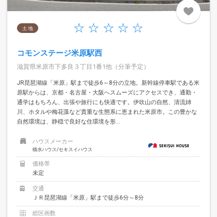
土 地
コモンステージ米原駅西
滋賀県米原市下多良３丁目1番1他（分筆予定）
JR琵琶湖線「米原」駅まで徒歩6～8分の立地。新幹線停車駅である米
原駅からは、京都・名古屋・大阪へスムーズにアクセスでき、通勤・
通学はもちろん、出張や旅行にも快適です。伊吹山の自然、清流姉
川、ホタルや梅花藻など貴重な生態系に恵まれた米原市。この豊かな
自然環境は、静穏で良好な住環境を形...
ハウスメーカー
積水ハウス/セキスイハウス
価格帯
未定
交通
ＪＲ琵琶湖線「米原」駅まで徒歩6分～8分
総区画数