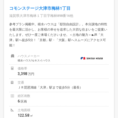
コモンステージ大津市梅林1丁目
滋賀県大津市梅林１丁目字梅林898番16他
参考プラン掲載中。積水ハウスは「邸別自由設計」。本分譲地の特性
を最大限に活かし、お客様の幸せを追求した大切な住まいをご提案い
たします。ぜひ一度ご来場くださいませ。＜土地の魅力＞■JR「大
津」駅へ徒歩5分！「京都」駅・「大阪」駅へスムーズにアクセス可
能！
ハウスメーカー
積水ハウス/セキスイハウス
価格帯
3,398
万円
交通
ＪＲ琵琶湖線「大津」駅まで徒歩5分（最長）
総区画数
6
区画
土地面積
122.58
㎡