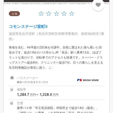
土 地
コモンステージ室町Ⅱ
滋賀県長浜市室町（長浜市室町区画整理事業内 保留地6街区1番
他）
角地を含む、66坪超の2区画を分譲中。自然に囲まれた落ち着いた街
並みです。徒歩14分のバス停からJR「長浜」駅へ乗車12分。ほぼフ
ラットな道のりで、自転車でのアクセスも快適です。スーパー・ドラ
ッグストアへ徒歩8分、クリニックへ徒歩7分。日々の暮らしを支える
生活利便施設が身近に揃う、ご...
ハウスメーカー
積水ハウス/セキスイハウス
価格帯
1,284.7
1,328.4
万円〜
万円
交通
最寄バス停「市立長浜病院」停留所まで徒歩14分（最長）、