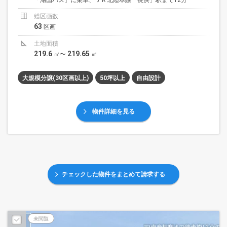
「湖国バス」に乗車、ＪＲ北陸本線「長浜」駅まで12分
総区画数
63
区画
土地面積
219.6
219.65
㎡〜
㎡
大規模分譲(30区画以上)
50坪以上
自由設計
物件詳細を見る
チェックした物件をまとめて請求する
未閲覧