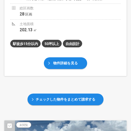
総区画数
28
区画
土地面積
202.13
㎡
駅徒歩15分以内
50坪以上
自由設計
物件詳細を見る
チェックした物件をまとめて請求する
未閲覧