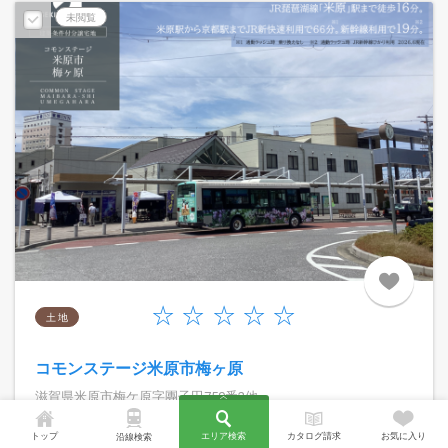
未閲覧
土 地
コモンステージ米原市梅ヶ原
滋賀県米原市梅ケ原字團子田750番2他
JR琵琶湖線「米原」駅まで徒歩16分の立地。新幹線停車駅である米原
トップ
エリア検索
カタログ請求
お気に入り
沿線検索