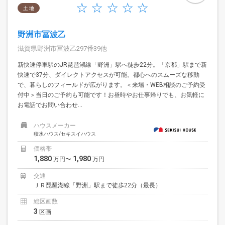
土 地
野洲市冨波乙
滋賀県野洲市冨波乙297番39他
新快速停車駅のJR琵琶湖線「野洲」駅へ徒歩22分。「京都」駅まで新
快速で37分、ダイレクトアクセスが可能。都心へのスムーズな移動
で、暮らしのフィールドが広がります。＜来場・WEB相談のご予約受
付中＞当日のご予約も可能です！お昼時やお仕事帰りでも、お気軽に
お電話でお問い合わせ...
ハウスメーカー
積水ハウス/セキスイハウス
価格帯
1,880
1,980
万円〜
万円
交通
ＪＲ琵琶湖線「野洲」駅まで徒歩22分（最長）
総区画数
3
区画