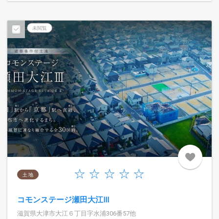
未閲覧
土 地
コモンステージ瀬田大江Ⅲ
滋賀県大津市大江６丁目字水浦306番57他