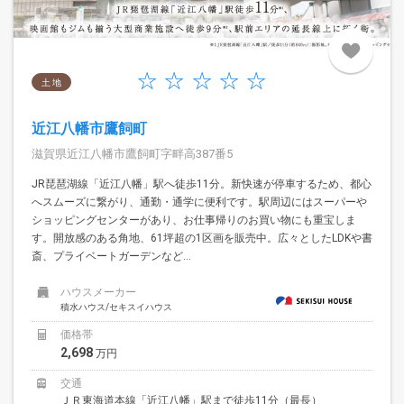
土 地
近江八幡市鷹飼町
滋賀県近江八幡市鷹飼町字畔高387番5
JR琵琶湖線「近江八幡」駅へ徒歩11分。新快速が停車するため、都心
へスムーズに繋がり、通勤・通学に便利です。駅周辺にはスーパーや
ショッピングセンターがあり、お仕事帰りのお買い物にも重宝しま
す。開放感のある角地、61坪超の1区画を販売中。広々としたLDKや書
斎、プライベートガーデンなど...
ハウスメーカー
積水ハウス/セキスイハウス
価格帯
2,698
万円
交通
ＪＲ東海道本線「近江八幡」駅まで徒歩11分（最長）