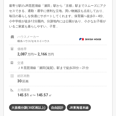
最寄り駅のJR琵琶湖線「瀬田」駅から「京都」駅までスムーズにアク
セスできる、通勤・通学に便利な立地。買い物施設も点在しており、
毎日の暮らしを快適にサポートしてくれます。保育園へ徒歩3～4分、
小中学校が徒歩12分圏内。分譲地内には公園があり、小さなお子様が
いるご家庭も暮らしやすい、子育...
ハウスメーカー
積水ハウス/セキスイハウス
価格帯
2,087
2,166
万円〜
万円
交通
ＪＲ琵琶湖線「瀬田(滋賀)」駅まで徒歩20分～21分
総区画数
30
区画
土地面積
145.51
145.57
㎡〜
㎡
大規模分譲(30区画以上)
自由設計
JR東海道本線