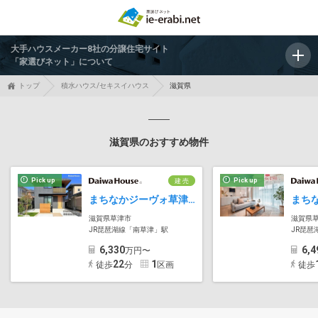
大手ハウスメーカー8社の分譲住宅サイト
「家選びネット」について
トップ
積水ハウス/セキスイハウス
滋賀県
滋賀県のおすすめ物件
Pick up
Pick up
建 売
まちなかジーヴォ草津南笠東3丁目(分譲住宅)
滋賀県草津市
滋賀県
JR琵琶湖線「南草津」駅
JR琵琶
6,330
6,4
万円〜
22
1
徒歩
分
区画
徒歩