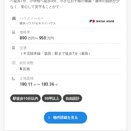
へ徒歩1分、小学校へ徒歩3分。小さなお子様の通園・通学の負担が少
なく、安心して見守ることがで...
ハウスメーカー
積水ハウス/セキスイハウス
価格帯
890
950
万円〜
万円
交通
ＪＲ北陸本線「坂田」駅まで徒歩7分（最長）
総区画数
6
区画
土地面積
180.11
183.36
㎡〜
㎡
駅徒歩10分以内
50坪以上
自由設計
物件詳細を見る