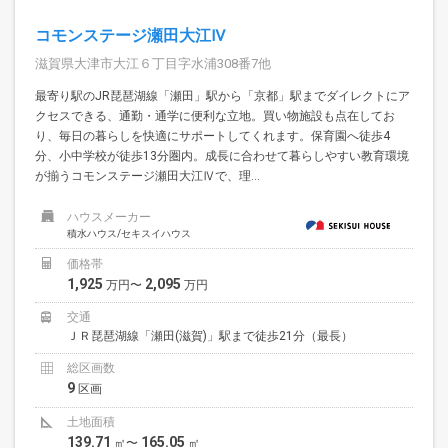
コモンステージ瀬田大江Ⅳ
滋賀県大津市大江６丁目字水浦308番7他
最寄り駅のJR琵琶湖線「瀬田」駅から「京都」駅までダイレクトにア
クセスできる、通勤・通学に便利な立地。買い物施設も点在してお
り、毎日の暮らしを快適にサポートしてくれます。保育園へ徒歩4
分、小中学校が徒歩13分圏内。成長に合わせて暮らしやすい教育環境
が揃うコモンステージ瀬田大江Ⅳで、理...
ハウスメーカー
積水ハウス/セキスイハウス
価格帯
1,925
2,095
万円〜
万円
交通
ＪＲ琵琶湖線「瀬田(滋賀)」駅まで徒歩21分（最長）
総区画数
9
区画
土地面積
139.71
165.05
㎡〜
㎡