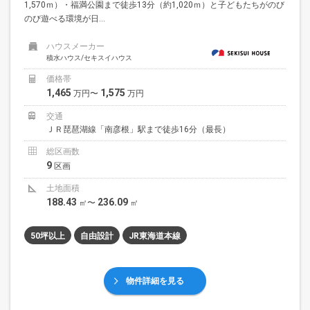
1,570ｍ）・福満公園まで徒歩13分（約1,020ｍ）と子どもたちがのび
のび遊べる環境が日...
ハウスメーカー
積水ハウス/セキスイハウス
価格帯
1,465
1,575
万円〜
万円
交通
ＪＲ琵琶湖線「南彦根」駅まで徒歩16分（最長）
総区画数
9
区画
土地面積
188.43
236.09
㎡〜
㎡
50坪以上
自由設計
JR東海道本線
物件詳細を見る