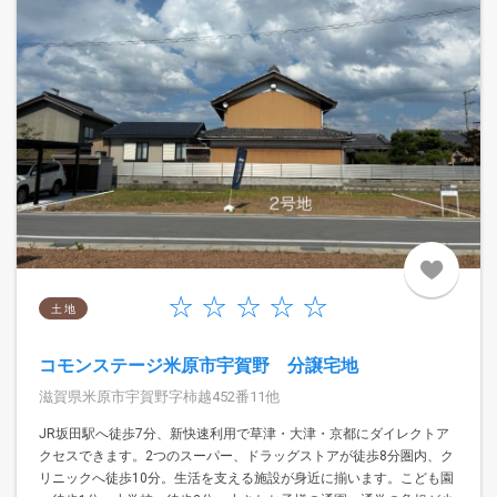
土 地
コモンステージ米原市宇賀野 分譲宅地
滋賀県米原市宇賀野字柿越452番11他
JR坂田駅へ徒歩7分、新快速利用で草津・大津・京都にダイレクトア
クセスできます。2つのスーパー、ドラッグストアが徒歩8分圏内、ク
リニックへ徒歩10分。生活を支える施設が身近に揃います。こども園