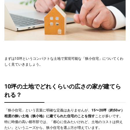
10坪の狭小住宅で快適に暮らすための間取りの工夫
効率的な動線設計の設計
吹き抜けやスキップフロアで開放感を演出
廊下を極力減らして居住スペースを最大限に確保
階段下などのデッドスペースを収納として有効活用
大手ハウスメーカーで建てる10坪の狭小住宅
まずは10坪というコンパクトな土地で実現可能な「狭小住宅」についてくわ
しく見ていきましょう。
まとめ｜10坪の土地で理想の狭小住宅を建てよう
10坪の土地でどれくらいの広さの家が建てら
れる？
「狭小住宅」という言葉に明確な定義はありませんが、
15〜20坪（約50㎡）
程度の狭い土地（狭小地）に建てられた住宅のことを指す
ことが多いです。
特に時価の高い都市部では、「都心に住みたいけれど、土地のコストは抑え
たい」というニーズから、狭小住宅を選ぶ方が増えています。