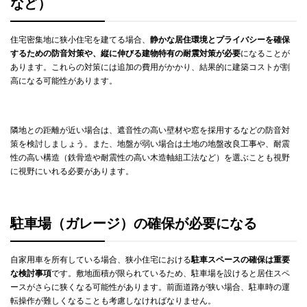
など）
住宅密集地に狭小住宅を建てる場合、
静かな居住環境とプライバシーを確保
するための防音対策や、縦に伸びる建物特有の耐震対策が必要
になることが
あります。これらの対策には追加の費用がかかり、結果的に建築コストが割
高になる可能性があります。
隣地との距離が近い場合は、遮音性の高い壁材や窓を採用するなどの防音対
策を検討しましょう。また、地盤が弱い場合は土地の地盤改良工事や、耐震
性の高い構造（鉄骨造や耐震性の高い木造軸組工法など）を選ぶことも視野
に視野にいれる必要があります。
駐車場（ガレージ）の確保が必要になる
自家用車を所有している場合、狭小住宅における
駐車スペースの確保は重要
な検討事項
です。敷地面積が限られているため、駐車場を設けると居住スペ
ースがさらに狭くなる可能性があります。前面道路が狭い場合、駐車時の運
転操作が難しくなることも考慮しなければなりません。