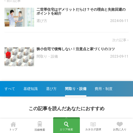
二世帯住宅はデメリットだらけ？その理由と失敗回避の
ポイントを紹介
選び方
2024-06-11
狭小住宅で後悔しない！注意点と家づくりのコツ
間取り・設備
2023-09-11
すべて
基礎知識
選び方
間取り・設備
費用・制度
この記事を読んだあなたにおすすめ
トップ
エリア検索
カタログ請求
お気に入り
沿線検索