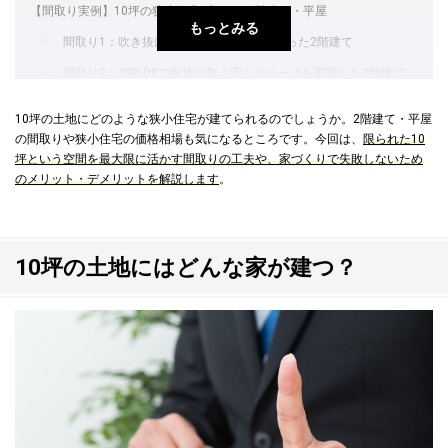
【間取り実例】10坪の狭小住宅プラン｜2階建て・平屋
もっとみる
間取り1：吹き抜けで開放的な空間をつくった2階建て
間取り2：2階LDKで家族が集う広々スペースを実現した2階建て
間取り3：最上階に子ども部屋を配置して日当たりを確保した3階
10坪の土地にどのような狭小住宅が建てられるのでしょうか。2階建て・平屋
建て
の間取りや狭小住宅の価格相場も気になるところです。今回は、
限られた10
坪という空間を最大限に活かす間取りの工夫や、家づくりで失敗しないため
間取り4：LDKを中心に生活動線がスムーズな平屋
のメリット・デメリットを解説します
。
狭小住宅のメリット
土地代や税金が抑えられる
10坪の土地にはどんな家が建つ？
土地の選択肢が増える
掃除やメンテナンスの負担が減る
狭小住宅を建てる前に知っておきたいデメリット・注意点
居住スペースが狭くなる
建築コストがかかる場合がある（防音・耐震など）
駐車場（ガレージ）の確保が必要になる