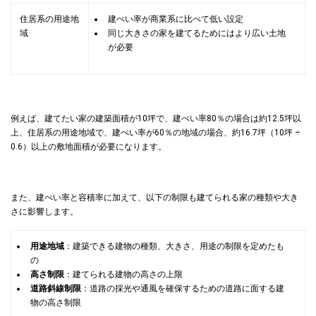
住居系の用途地
建ぺい率が商業系に比べて低い設定
域
同じ大きさの家を建てるためにはより広い土地
が必要
例えば、建てたい家の建築面積が10坪で、建ぺい率80％の場合は約12.5坪以
上、住居系の用途地域で、建ぺい率が60％の地域の場合、約16.7坪（10坪 ÷
0.6）以上の敷地面積が必要
になります。
また、建ぺい率と容積率に加えて、以下の制限も建てられる家の種類や大き
さに影響します。
用途地域
：建築できる建物の種類、大きさ、用途の制限を定めたも
の
高さ制限
：建てられる建物の高さの上限
道路斜線制限
：道路の採光や通風を確保するための道路に面する建
物の高さ制限