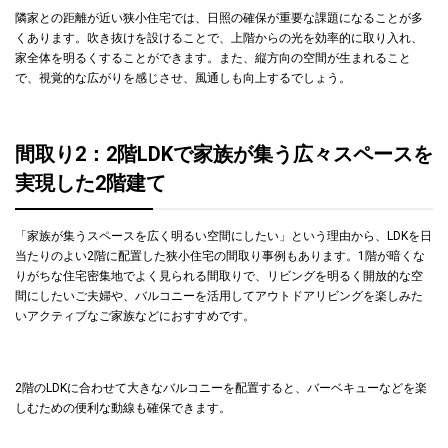
隣家との距離が近い狭小住宅では、日照の確保が重要な課題になることが多
くあります。吹き抜けを設けることで、上階からの光を効率的に取り入れ、
家全体を明るくすることができます。また、縦方向の空間が生まれること
で、視覚的な広がりを感じさせ、風通しも向上するでしょう。
間取り2：2階LDKで家族が集う広々スペースを
実現した2階建て
「家族が集うスペースを広く明るい空間にしたい」という理由から、LDKを日
当たりのよい2階に配置した狭小住宅の間取り事例もあります。1階が暗くな
りがちな住宅密集地でよく見られる間取りで、リビングを明るく開放的な空
間にしたいご夫婦や、バルコニーを活用してアウトドアリビングを楽しみた
いアクティブなご家族などにおすすめです。
2階のLDKに合わせて大きなバルコニーを配置すると、バーベキューなどを楽
しむための便利な動線も確保できます。