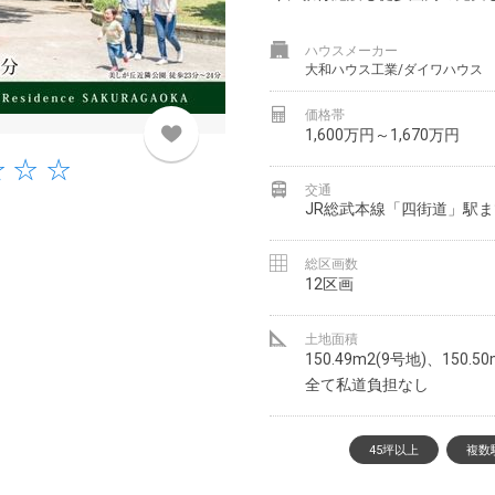
ハウスメーカー
大和ハウス工業/ダイワハウス
価格帯
1,600万円～1,670万円
交通
JR総武本線「四街道」駅ま
総区画数
12区画
土地面積
150.49m2(9号地)、150.5
全て私道負担なし
45坪以上
複数