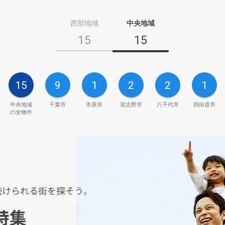
西部地域
中央地域
15
15
15
9
1
2
2
1
中央地域
千葉市
市原市
習志野市
八千代市
四街道市
の全物件