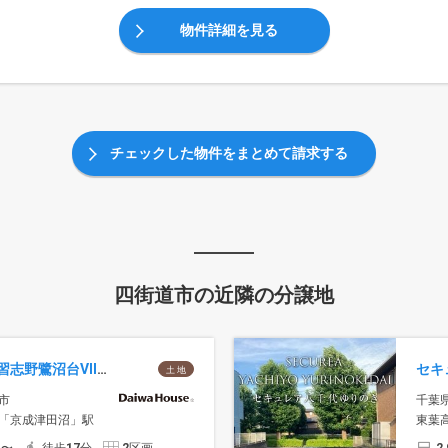
物件詳細を見る
チェックした物件をまとめて請求する
四街道市の近隣の分譲地
セキュレア習志野鷺沼台VII (建築条件付宅地分譲)
土 地
市
千葉
「京成津田沼」駅
東葉