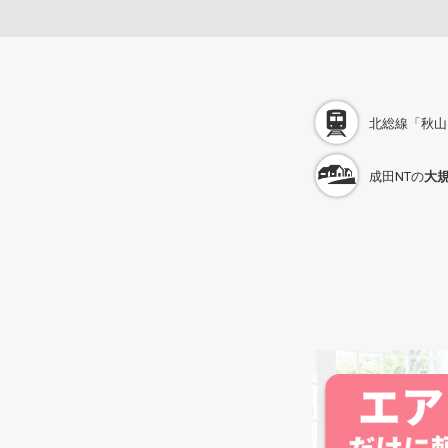
北総線「秋山
成田NTの
大