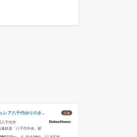
セキュレア八千代ゆりのき台 (建築条件付宅地分譲)
土 地
県八千代市
高速鉄道「八千代中央」駅