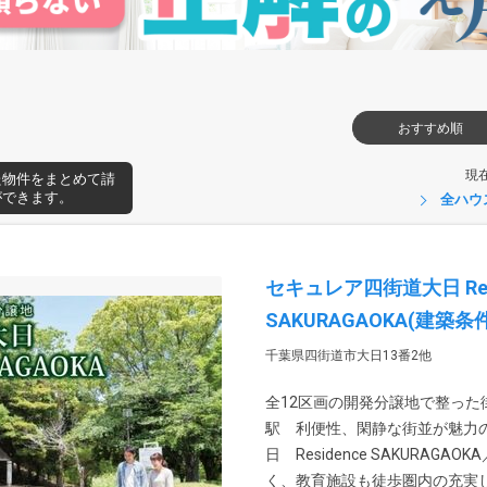
おすすめ順
現
た物件をまとめて請
ができます。
全ハウ
セキュレア四街道大日 Resi
SAKURAGAOKA(建築
千葉県四街道市大日13番2他
全12区画の開発分譲地で整った
駅 利便性、閑静な街並が魅力
日 Residence SAKURAG
く、教育施設も徒歩圏内の充実した