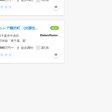
980
万円〜
徒歩
16
分
1
区画
セキュレア鶴沢町 (分譲住宅)
建 売
県千葉市中央区
総武本線「東千葉」駅
980
万円〜
徒歩
20
分
2
区画