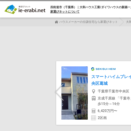
四街道市（千葉県）｜大和ハウス工業/ダイワハウスの
新築一
家選びネットについて
ハウスメーカーの分譲住宅なら家選びネット
大
スマートハイムプレ
央区葛城
千葉県千葉市中央区
Previous
京成千原線 「千葉寺
歩15分～16分
6,420万円〜
2区画