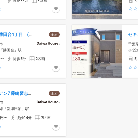
円〜
徒歩
17
分
2
区画
2,
セキュレア勝田台1丁目 (建築条件付宅地分譲)
土 地
市
千葉
「勝田台」駅
JR
円〜
徒歩
5
分
2
区画
5,
リッツガーデン7 藤崎習志野 (建築条件付宅地分譲)
土 地
市
線「新津田沼」駅
万円〜
徒歩
14
分
7
区画