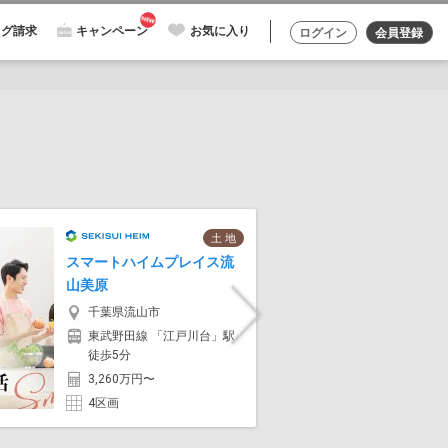
ログ請求
キャンペーン
お気に入り
ログイン
会員登録
土 地
スマートハイムプレイス流
スマート
山美原
橋塚田
千葉県流山市
千葉
Next
東武野田線 「江戸川台」駅
東武野
徒歩5分
12分
3,260万円〜
7,13
4区画
6区画