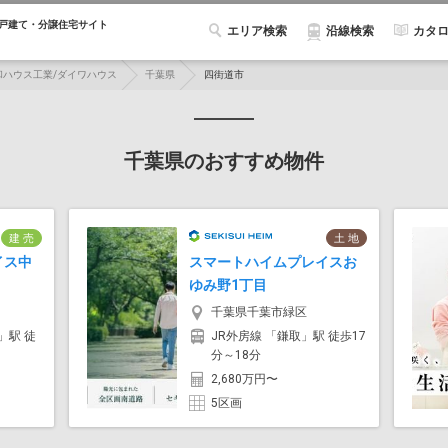
戸建て・分譲住宅サイト
エリア検索
カタ
沿線検索
和ハウス工業/ダイワハウス
千葉県
四街道市
千葉県のおすすめ物件
建 売
土 地
イス中
スマートハイムプレイスお
ゆみ野1丁目
千葉県千葉市緑区
」駅 徒
JR外房線 「鎌取」駅 徒歩17
分～18分
2,680万円〜
5区画