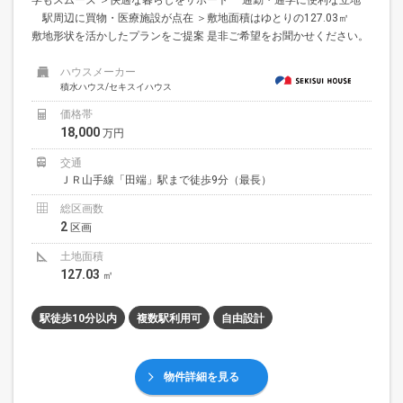
駅周辺に買物・医療施設が点在 ＞敷地面積はゆとりの127.03㎡
敷地形状を活かしたプランをご提案 是非ご希望をお聞かせください。
ハウスメーカー
積水ハウス/セキスイハウス
価格帯
18,000
万円
交通
ＪＲ山手線「田端」駅まで徒歩9分（最長）
総区画数
2
区画
土地面積
127.03
㎡
駅徒歩10分以内
複数駅利用可
自由設計
物件詳細を見る