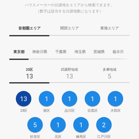
ハウスメーカーの分譲地をエリアから検索できます。
（数字は該当する分譲地数になります）
首都圏エリア
関西エリア
東海エリア
東京都
神奈川県
千葉県
埼玉県
茨城県
栃木県
群
23区
武蔵野地域
多摩地域
13
13
5
13
1
1
1
1
23区
港区
品川区
目黒区
大田区
5
1
1
2
杉並区
北区
練馬区
江戸川区