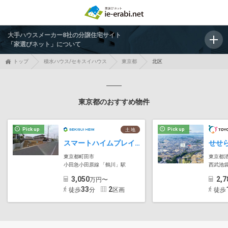
大手ハウスメーカー8社の分譲住宅サイト
「家選びネット」について
トップ
積水ハウス/セキスイハウス
東京都
北区
東京都のおすすめ物件
Pick up
Pick up
土 地
スマートハイムプレイス町田市鶴川
せせ
東京都町田市
東京都
小田急小田原線 「鶴川」駅
西武池
3,050
2,7
万円〜
33
2
徒歩
分
区画
徒歩