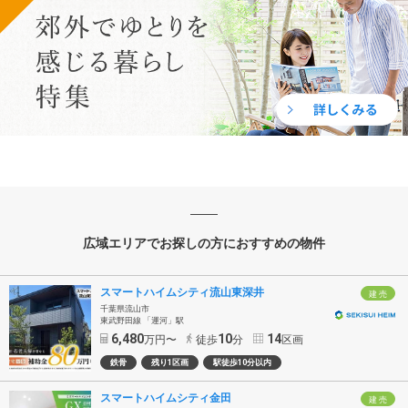
広域エリアでお探しの方におすすめの物件
スマートハイムシティ流山東深井
建 売
千葉県流山市
東武野田線 「運河」駅
6,480
10
14
万円〜
徒歩
分
区画
鉄骨
残り1区画
駅徒歩10分以内
スマートハイムシティ金田
建 売