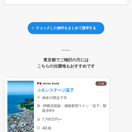
チェックした物件をまとめて請求する
東京都でご検討の方には
こちらの分譲地もおすすめです
土 地
コモンステージ逗子
神奈川県逗子市
JR横須賀線・湘南新宿ライン「逗子」駅
徒歩8分
7,700万円〜
4区画