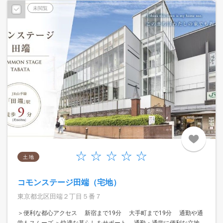
未閲覧
土 地
コモンステージ田端（宅地）
東京都北区田端２丁目５番７
＞便利な都心アクセス 新宿まで19分 大手町まで19分 通勤や通
学もスムーズ ＞快適な暮らしをサポート 通勤・通学に便利な立地