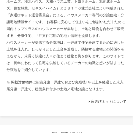
ホームズ、積水ハウス、大和ハウス工業、トヨタホーム、旭化成ホーム
ズ、住友林業、セキスイハイム）とＺＵＴＴＯ株式会社により構成された
「家選びネット運営委員会」による、ハウスメーカー専門の分譲住宅・分
譲宅地情報サイトです。 お客様に安心して住まいをご検討いただくために
国内トップクラスのハウスメーカーが集結し、土地と建物を合わせて販売
する「分譲住宅」「注文住宅用の宅地」情報を提供します。
ハウスメーカーが提供する分譲地は、一戸建て住宅を建てるために適した
土地を仕入れ、しっかりとした土台を造成し、隣接する建物との関係を考
えながら、末長く快適に人々が住まう建物と街を創ります。このサイトで
は、長年にわたって住宅を供給しているメーカーの知識と想いが詰まった
分譲地をご紹介しています。
※ 掲載対象物件は新築分譲一戸建ておよび完成後1年以上を経過した未入
居分譲一戸建て、建築条件付きの土地／宅地分譲となります。
> 家選びネットについて