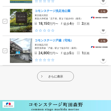
コモンステージ洗足池公園
土 地
東京都大田区
東急大井町線「北千束」駅まで徒歩4分（最長）
18,150
4
2
万円〜
徒歩
分
区画
コモンステージ戸越（宅地）
土 地
東京都品川区
都営浅草線「戸越」駅まで徒歩5分（最長）
24,800
5
1
万円〜
徒歩
分
区画
さらに表示