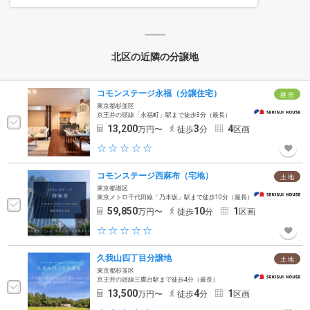
北区の近隣の分譲地
コモンステージ永福（分譲住宅）
建 売
東京都杉並区
京王井の頭線「永福町」駅まで徒歩3分（最長）
13,200
3
4
万円〜
徒歩
分
区画
コモンステージ西麻布（宅地）
土 地
東京都港区
東京メトロ千代田線「乃木坂」駅まで徒歩10分（最長）
59,850
10
1
万円〜
徒歩
分
区画
久我山四丁目分譲地
土 地
東京都杉並区
京王井の頭線三鷹台駅まで徒歩4分（最長）
13,500
4
1
万円〜
徒歩
分
区画