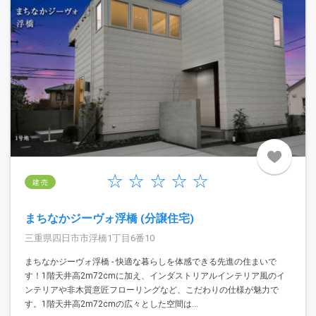
建 売
まちなかジーヴォ浮橋 (分譲住宅)
三重県四日市市浮橋1丁目6番10
まちなかジーヴォ浮橋 - 快適な暮らしを体感できる先進の住まいで
す！1階天井高2m72cmに加え、インダストリアルインテリア風のイ
ンテリアや非木質意匠フローリングなど、こだわりの仕様が魅力で
す。1階天井高2m72cmの広々とした空間は...