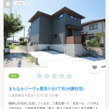
未閲覧
建 売
まちなかジーヴォ星見ケ丘5丁目(分譲住宅)
三重県桑名市星見ケ丘5丁目1701番1
閑静な住宅街に位置しています。三重交通バス「星見ケ丘」バス停ま
で徒歩5分、三岐鉄道北勢線「星川」駅まで徒歩12分と名古屋圏にも