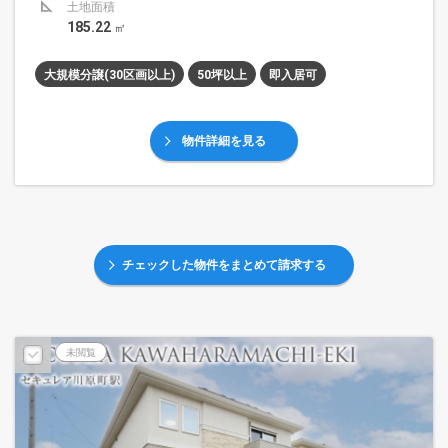
土地面積
185.22
㎡
大規模分譲(30区画以上)
50坪以上
即入居可
物件詳細を見る
チェックした物件をまとめて請求する
未閲覧