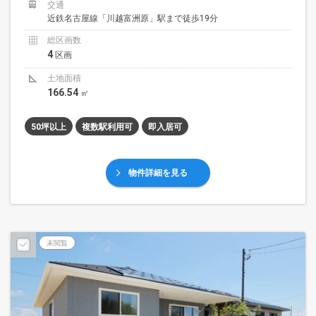
交通
近鉄名古屋線「川越富洲原」駅まで徒歩19分
総区画数
4
区画
土地面積
166.54
㎡
50坪以上
複数駅利用可
即入居可
物件詳細を見る
未閲覧