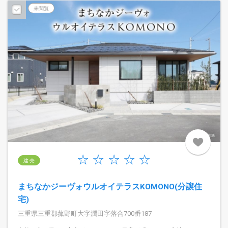
未閲覧
建 売
まちなかジーヴォウルオイテラスKOMONO(分譲住
宅)
三重県三重郡菰野町大字潤田字落合700番187