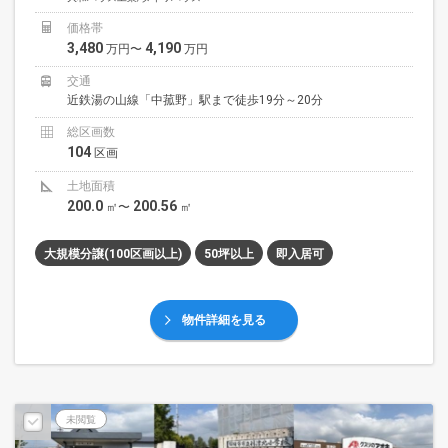
価格帯
3,480
4,190
万円〜
万円
交通
近鉄湯の山線「中菰野」駅まで徒歩19分～20分
総区画数
104
区画
土地面積
200.0
200.56
㎡〜
㎡
大規模分譲(100区画以上)
50坪以上
即入居可
物件詳細を見る
未閲覧