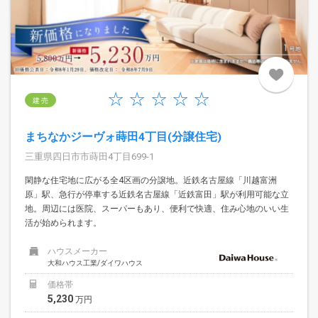
建 売
まちなかジーヴォ蒔田4丁目(分譲住宅)
三重県四日市市蒔田4丁目699-1
閑静な住宅地に広がる全4区画の分譲地。近鉄名古屋線「川越富洲
原」駅、急行が停車する近鉄名古屋線「近鉄富田」駅が利用可能な立
地。周辺には医院、スーパーもあり、便利で快適、住み心地のいい生
活が始められます。
ハウスメーカー
大和ハウス工業/ダイワハウス
価格帯
5,230
万円