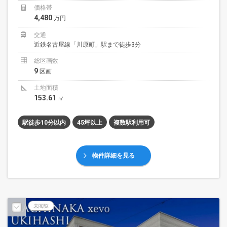
価格帯
4,480
万円
交通
近鉄名古屋線「川原町」駅まで徒歩3分
総区画数
9
区画
土地面積
153.61
㎡
駅徒歩10分以内
45坪以上
複数駅利用可
物件詳細を見る
未閲覧