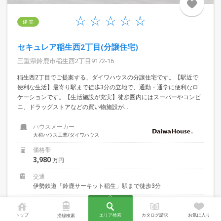
建 売
セキュレア稲生西2丁目(分譲住宅)
三重県鈴鹿市稲生西2丁目9172-16
稲生西2丁目でご提案する、ダイワハウスの分譲住宅です。【駅近で
便利な生活】最寄り駅まで徒歩3分の立地で、通勤・通学に便利なロ
ケーションです。【生活施設が充実】徒歩圏内にはスーパーやコンビ
ニ、ドラッグストアなどの買い物施設が...
ハウスメーカー
大和ハウス工業/ダイワハウス
価格帯
3,980
万円
交通
伊勢鉄道「鈴鹿サーキット稲生」駅まで徒歩3分
総区画数
13
区画
トップ
エリア検索
カタログ請求
お気に入り
沿線検索