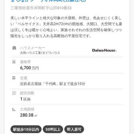
三重県鈴鹿市岸岡町字山田810番33
美しい水平ラインと雄大な印象の大屋根。外壁は、色あせにくく美し
い「ベルサイクス」天井高2m72cmの開放感、大開口、大空間でも夏
は涼しく冬は暖かく心地よい、家族それぞれの生活空間を確保しつつ
陽光をしっかり取り入れる高断熱の平屋住宅です。
ハウスメーカー
大和ハウス工業/ダイワハウス
価格帯
6,700
万円
交通
近鉄名古屋線「千代崎」駅まで徒歩10分
総区画数
1
区画
土地面積
280.38
㎡
駅徒歩10分以内
50坪以上
即入居可