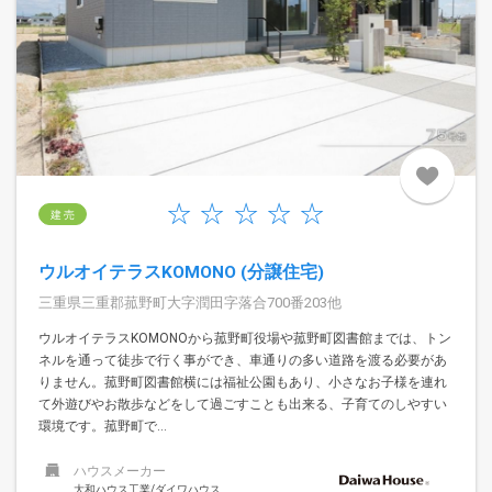
建 売
ウルオイテラスKOMONO (分譲住宅)
三重県三重郡菰野町大字潤田字落合700番203他
ウルオイテラスKOMONOから菰野町役場や菰野町図書館までは、トン
ネルを通って徒歩で行く事ができ、車通りの多い道路を渡る必要があ
りません。菰野町図書館横には福祉公園もあり、小さなお子様を連れ
て外遊びやお散歩などをして過ごすことも出来る、子育てのしやすい
環境です。菰野町で...
ハウスメーカー
大和ハウス工業/ダイワハウス