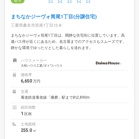
建 売
まちなかジーヴォ筒尾1丁目(分譲住宅)
三重県桑名市筒尾1丁目12-8
まちなかジーヴォ筒尾1丁目は、閑静な住宅街に位置しています。高
速バス停が近くにあるため、名古屋までのアクセスもスムーズです。
静かな環境でゆったりとした暮らしを送れます。
ハウスメーカー
大和ハウス工業/ダイワハウス
価格帯
6,650
万円
交通
養老鉄道養老線「播磨」駅まで約2,890m
総区画数
1
区画
土地面積
255.0
㎡