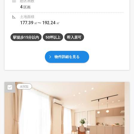
総区画数
4
区画
土地面積
177.39
192.24
㎡〜
㎡
駅徒歩15分以内
50坪以上
即入居可
物件詳細を見る
未閲覧