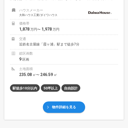
ハウスメーカー
大和ハウス工業/ダイワハウス
価格帯
1,878
1,978
万円〜
万円
交通
近鉄名古屋線「霞ヶ浦」駅まで徒歩7分
総区画数
9
区画
土地面積
235.08
246.59
㎡〜
㎡
駅徒歩10分以内
50坪以上
自由設計
物件詳細を見る