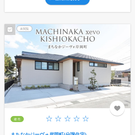
未閲覧
建 売
まちなかジーヴォ岸岡町(分譲住宅)