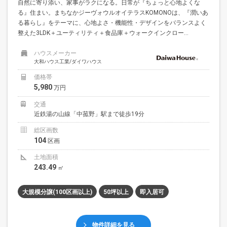
自然に寄り添い、家事がラクになる。日常が『ちょっと心地よくな
る』住まい。まちなかジーヴォウルオイテラスKOMONOは、『潤いあ
る暮らし』をテーマに、心地よさ・機能性・デザインをバランスよく
整えた3LDK＋ユーティリティ＋食品庫＋ウォークインクロー...
ハウスメーカー
大和ハウス工業/ダイワハウス
価格帯
5,980
万円
交通
近鉄湯の山線「中菰野」駅まで徒歩19分
総区画数
104
区画
土地面積
243.49
㎡
大規模分譲(100区画以上)
50坪以上
即入居可
物件詳細を見る